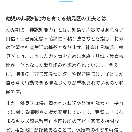
ント
公文式が支える幼児期の非認知能力向上
幼児の非認知能力を育てる鶴見区の工夫とは
公文式で幼児の非認知能力が育つ理由
幼児期の「非認知能力」とは、知識や点数では測れない
幼児の自信を伸ばす公文式学習の特徴
自信・自己肯定感・協調性・粘り強さなどを指し、将来
非認知能力強化へ導く公文式の学び方とは
の学習や社会生活の基盤となります。神奈川県横浜市鶴
公文式で得られる幼児の自己肯定感の変化
見区では、こうした力を育むために家庭・地域・教育機
幼児の意欲を引き出す公文式の実践ポイン
関が一体となった取り組みが進められています。例え
ト
ば、地域の子育て支援センターや保育園では、子どもが
鶴見区の子育て支援で自信を伸ばす方法
自ら考え行動できる環境づくりが重視されているのが特
鶴見区子育て支援で幼児の非認知能力を高
徴です。
める
また、鶴見区は保育園の空き状況や発達相談など、子育
子ども家庭支援課の活用で自信育成をバッ
てに関する情報や支援が充実しています。実際に「まん
クアップ
まるキッズ鶴見教室」や区役所の子ども家庭支援課な
保育園空き状況を活かした自信育成のヒン
ど、相談窓口が複数あることで、保護者の不安を軽減し