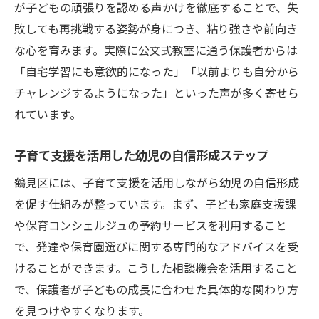
幼児の非認知能力を伸ばすための学び方解
が子どもの頑張りを認める声かけを徹底することで、失
説
敗しても再挑戦する姿勢が身につき、粘り強さや前向き
成功体験を積む幼児期の学習法の選び方
な心を育みます。実際に公文式教室に通う保護者からは
自信育成に役立つ幼児の学びのポイント
「自宅学習にも意欲的になった」「以前よりも自分から
チャレンジするようになった」といった声が多く寄せら
非認知能力強化を意識した家庭学習の工夫
れています。
公文式が幼児の学び方に与える影響を考え
る
子育て支援を活用した幼児の自信形成ステップ
横浜市鶴見区で実践した自信アップ術
鶴見区には、子育て支援を活用しながら幼児の自信形成
実際に幼児の非認知能力が伸びた事例紹介
を促す仕組みが整っています。まず、子ども家庭支援課
鶴見区の保育園と連携した自信育成の秘訣
や保育コンシェルジュの予約サービスを利用すること
発達相談を活用した幼児期の自信アップ術
で、発達や保育園選びに関する専門的なアドバイスを受
家庭でできる幼児の非認知能力向上の工夫
けることができます。こうした相談機会を活用すること
保護者同士のつながりが生む自信育成の輪
で、保護者が子どもの成長に合わせた具体的な関わり方
を見つけやすくなります。