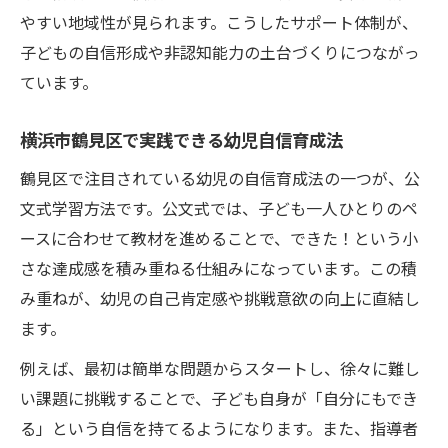
ト
やすい地域性が見られます。こうしたサポート体制が、
子どもの自信形成や非認知能力の土台づくりにつながっ
地域コミュニティで育てる幼児の非認知能
ています。
力
発達相談を通じて幼児の自信形成をサポー
横浜市鶴見区で実践できる幼児自信育成法
ト
鶴見区で注目されている幼児の自信育成法の一つが、公
自分でできた喜びを育てる公文式体験談
文式学習方法です。公文式では、子ども一人ひとりのペ
幼児が非認知能力を伸ばす公文式体験談
ースに合わせて教材を進めることで、できた！という小
公文式で生まれる幼児の自信エピソード
さな達成感を積み重ねる仕組みになっています。この積
成功体験が支える幼児の非認知能力向上
み重ねが、幼児の自己肯定感や挑戦意欲の向上に直結し
幼児の自己肯定感を育てるリアルな公文式
ます。
事例
例えば、最初は簡単な問題からスタートし、徐々に難し
家庭で実感する幼児の非認知能力の変化
い課題に挑戦することで、子ども自身が「自分にもでき
非認知能力を高める幼児の学び方とは
る」という自信を持てるようになります。また、指導者