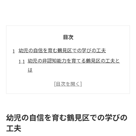
目次
幼児の自信を育む鶴見区での学びの工夫
幼児の非認知能力を育てる鶴見区の工夫と
は
横浜市鶴見区で実践できる幼児自信育成法
子育て支援を活用した幼児の自信形成ステ
ップ
幼児の非認知能力開発に役立つ学びの選び
幼児の自信を育む鶴見区での学びの
方
工夫
保育園選びで差がつく幼児自信育成のポイ