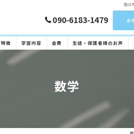
塾は
090-6183-1479
お
の特徴
学習内容
会費
生徒・保護者様のお声
算数
数学
数学
英語
国語
日本語
神