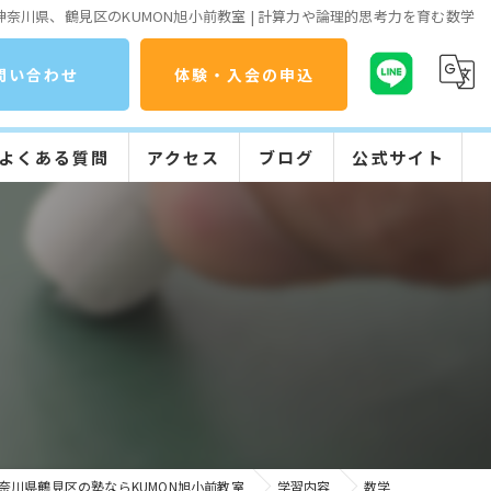
神奈川県、鶴見区のKUMON旭小前教室 | 計算力や論理的思考力を育む数学
問い合わせ
体験・入会の申込
よくある質問
アクセス
ブログ
公式サイト
コラム
公文式の特長
入会までの流れ
学習の流れ
奈川県鶴見区の塾ならKUMON旭小前教室
学習内容
数学