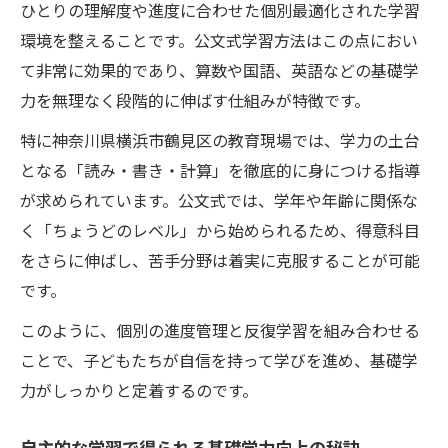
ひとりの理解度や進度に合わせた個別最適化された学習
公文式で伸ばす小学生の考える力と基礎学
環境を整えることです。公文式学習方法はこの点におい
力
て非常に効果的であり、算数や国語、英語などの基礎学
神奈川県横浜市鶴見区発の学力育成アプローチ
力を無理なく段階的に伸ばす仕組みが特徴です。
鶴見区で広がる基礎学力育成の新しい形
特に神奈川県横浜市鶴見区の教育現場では、学力の土台
小学生の自主学習が根付く地域の工夫
となる「読み・書き・計算」を徹底的に身につける指導
公文式学習法が地域教育に与える影響
が求められています。公文式では、学年や年齢に関係な
く「ちょうどのレベル」から始められるため、得意科目
基礎学力育成を支える地域の取り組み事例
をさらに伸ばし、苦手分野は着実に克服することが可能
鶴見区で実践される学力アップの秘訣
です。
考える力を引き出す公文式学習の効果とは
このように、個別の進度管理と反復学習を組み合わせる
公文式が小学生に与える思考力向上の理由
ことで、子どもたちが自信を持って学びを進め、基礎学
基礎学力育成と考える力を両立する方法
力がしっかりと定着するのです。
公文式学習で得られる集中力と自主性の伸
長
自主的な学習で得られる基礎学力向上の秘訣