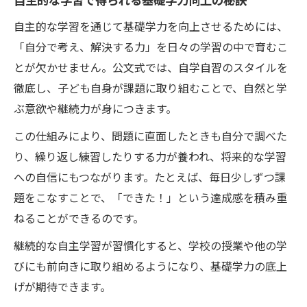
小学生の問題解決力を育む学習環境づくり
自主的な学習を通じて基礎学力を向上させるためには、
公文式が導く自ら学ぶ姿勢と基礎学力向上
「自分で考え、解決する力」を日々の学習の中で育むこ
子どもの主体性を尊重した学習法の魅力
とが欠かせません。公文式では、自学自習のスタイルを
主体性を育む小学生向け学習法のポイント
徹底し、子ども自身が課題に取り組むことで、自然と学
基礎学力育成を促す自主的な学びの習慣
ぶ意欲や継続力が身につきます。
公文式で実現する子ども主体の基礎学力向
この仕組みにより、問題に直面したときも自分で調べた
上
り、繰り返し練習したりする力が養われ、将来的な学習
学びに前向きになる環境の作り方を解説
への自信にもつながります。たとえば、毎日少しずつ課
小学生の自立心と基礎学力を伸ばす実践例
題をこなすことで、「できた！」という達成感を積み重
ねることができるのです。
基礎学力育成を叶える公文式の秘密を解説
公文式で基礎学力育成が進む理由を検証
継続的な自主学習が習慣化すると、学校の授業や他の学
小学生が続けやすい公文式学習法の特徴
びにも前向きに取り組めるようになり、基礎学力の底上
げが期待できます。
基礎学力育成に効果的なステップアップ方