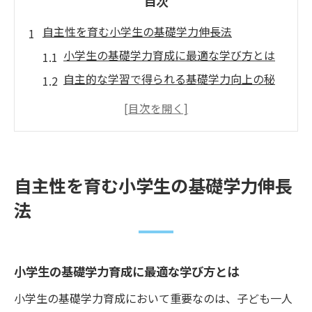
目次
自主性を育む小学生の基礎学力伸長法
小学生の基礎学力育成に最適な学び方とは
自主的な学習で得られる基礎学力向上の秘
訣
公文式が小学生の学習意欲を伸ばす理由
基礎学力育成に必要な習慣形成のポイント
家庭でできる小学生の学力育成アプローチ
自主性を育む小学生の基礎学力伸長
公文式で広がる学びの楽しさと成長
法
公文式が小学生の学びを楽しくする工夫と
は
基礎学力育成につながる公文式の特徴
小学生の基礎学力育成に最適な学び方とは
自主的な学習を促す公文式独自の仕組み
小学生の基礎学力育成において重要なのは、子ども一人
小学生が成長を実感できる学びの体験談