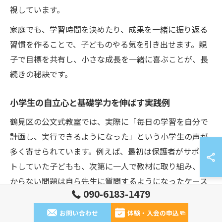
視しています。
家庭でも、学習時間を決めたり、成果を一緒に振り返る
習慣を作ることで、子どものやる気を引き出せます。親
子で目標を共有し、小さな成長を一緒に喜ぶことが、長
続きの秘訣です。
小学生の自立心と基礎学力を伸ばす実践例
鶴見区の公文式教室では、実際に「毎日の学習を自分で
計画し、実行できるようになった」という小学生の声が
多く寄せられています。例えば、最初は保護者がサポー
トしていた子どもも、次第に一人で教材に取り組み、わ
からない問題は自ら先生に質問するようになったケース
090-6183-1479
もあります。
お問い合わせ
体験・入会の申込
こうした自立心の成長は、基礎学力の向上と密接に関係