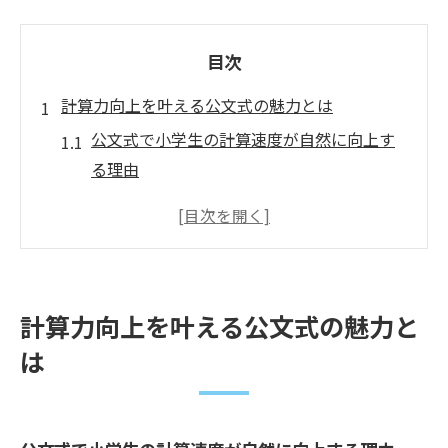
目次
計算力向上を叶える公文式の魅力とは
公文式で小学生の計算速度が自然に向上す
る理由
一人ひとりに合った進度で計算力を伸ばす
公文式の特徴
反復学習が計算速度アップに与える効果と
公文式の実践法
計算力向上を叶える公文式の魅力と
達成感が学ぶ意欲を高める公文式独自の工
は
夫とは
小学生の計算力向上プロジェクトに公文式
が選ばれる背景