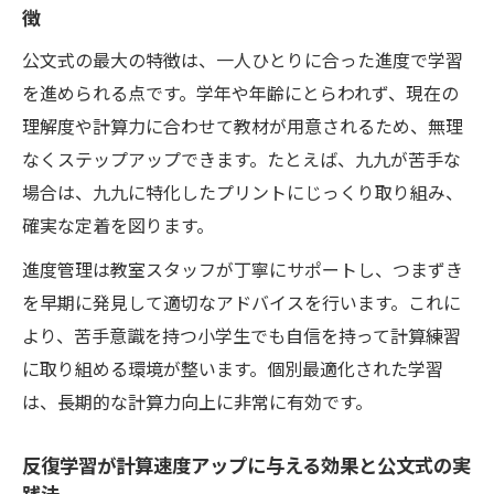
徴
親子で楽しむ計算練習が計算力向上につな
がる理由
公文式の最大の特徴は、一人ひとりに合った進度で学習
日常生活で活かせる計算力アップの工夫
を進められる点です。学年や年齢にとらわれず、現在の
計算速度を高める家庭での反復練習方法
理解度や計算力に合わせて教材が用意されるため、無理
なくステップアップできます。たとえば、九九が苦手な
公文式の考え方を家庭学習に取り入れるコ
場合は、九九に特化したプリントにじっくり取り組み、
ツ
確実な定着を図ります。
公文式学習法による計算の苦手克服術
進度管理は教室スタッフが丁寧にサポートし、つまずき
計算に苦手意識を持つ小学生への公文式ア
を早期に発見して適切なアドバイスを行います。これに
プローチ
より、苦手意識を持つ小学生でも自信を持って計算練習
段階的なステップで計算力と計算速度を強
に取り組める環境が整います。個別最適化された学習
化する方法
は、長期的な計算力向上に非常に有効です。
公文式が計算のつまずきを解消する理由を
解説
反復学習が計算速度アップに与える効果と公文式の実
繰り返し学習が小学生の計算苦手克服に役
践法