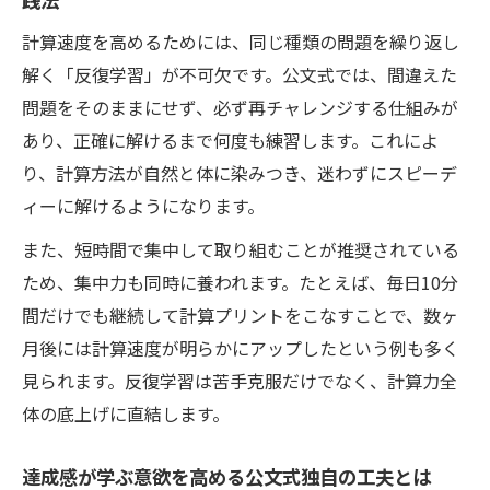
立つ仕組み
計算速度を高めるためには、同じ種類の問題を繰り返し
計算力向上プロジェクトで成功する苦手分
解く「反復学習」が不可欠です。公文式では、間違えた
野の克服法
問題をそのままにせず、必ず再チャレンジする仕組みが
楽しく計算速度を伸ばすプロジェクト体験記
あり、正確に解けるまで何度も練習します。これによ
小学生が計算速度アップを実感したプロジ
り、計算方法が自然と体に染みつき、迷わずにスピーデ
ェクト体験談
ィーに解けるようになります。
実践を通じて計算力が向上した子どもたち
また、短時間で集中して取り組むことが推奨されている
の声
ため、集中力も同時に養われます。たとえば、毎日10分
公文式プロジェクトで楽しく計算に取り組
間だけでも継続して計算プリントをこなすことで、数ヶ
むコツ
月後には計算速度が明らかにアップしたという例も多く
日々の努力が計算速度向上につながる成長
見られます。反復学習は苦手克服だけでなく、計算力全
ストーリー
体の底上げに直結します。
計算力向上プロジェクトの魅力を体験から
達成感が学ぶ意欲を高める公文式独自の工夫とは
紹介