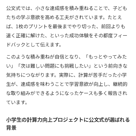
自信につながる計算力強化のポイント解説
公文式では、小さな達成感を積み重ねることで、子ども
たちの学ぶ意欲を高める工夫がされています。たとえ
計算速度の向上が小学生の自信に変わる理
ば、1枚のプリントを最後までやり切った、前回よりも
由
速く正確に解けた、といった成功体験をその都度フィー
正しい計算力強化のステップを具体的に解
ドバックとして伝えます。
説
小学生が実感できる計算力アップのポイン
このような積み重ねが自信となり、「もっとやってみた
ト
い」「次は難しい問題にも挑戦したい」という前向きな
気持ちにつながります。実際に、計算が苦手だった小学
公文式で計算力が伸びると自信が生まれる
生が、達成感を味わうことで学習意欲が向上し、継続的
仕組み
な取り組みができるようになったケースも多く報告され
計算力向上プロジェクトにおける成功の秘
ています。
訣
小学生の計算力向上プロジェクトに公文式が選ばれる
背景