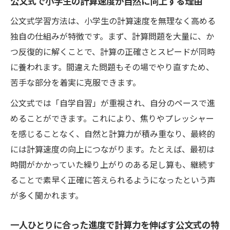
公文式で小学生の計算速度が自然に向上する理由
小学生が計算速度を伸ばす効果的な方法
公文式学習方法は、小学生の計算速度を無理なく高める
小学生が計算速度を早めるための反復トレ
独自の仕組みが特徴です。まず、計算問題を大量に、か
ーニング法
つ反復的に解くことで、計算の正確さとスピードが同時
集中力を保ちながら計算速度を伸ばす学習
に養われます。間違えた問題もその場でやり直すため、
の工夫
苦手な部分を着実に克服できます。
毎日の少しずつの練習が計算速度向上に繋
公文式では「自学自習」が重視され、自分のペースで進
がる理由
めることができます。これにより、焦りやプレッシャー
計算力向上プロジェクトで実践する速度ア
を感じることなく、自然と計算力が積み重なり、最終的
ップのコツ
には計算速度の向上につながります。たとえば、最初は
公文式で身につく計算速度アップのステッ
時間がかかっていた繰り上がりのある足し算も、継続す
プとは
ることで素早く正確に答えられるようになったという声
家庭で実践できる計算力アップの秘訣
が多く聞かれます。
家庭学習で小学生の計算速度を伸ばすポイ
ント
一人ひとりに合った進度で計算力を伸ばす公文式の特