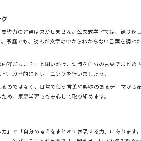
公文式活用で国語読解力が伸びる理由
小学生の国語力を引き出す公文式練習法
ング
公文式で実践する読解力強化のステップ
と要約力の習得は欠かせません。公文式学習では、繰り返
国語読解力が育つ公文式家庭学習の工夫
す。家庭でも、読んだ文章の中からわからない言葉を調べ
自宅でできる公文式国語読解トレーニング
子どもに自信を与える読解力強化の家庭実践ポイント
な内容だった？」と問いかけ、要点を自分の言葉でまとめ
家庭で国語読解力を伸ばす声かけの工夫
など、段階的にトレーニングを行いましょう。
小学生の自信につながる国語力強化法
せるのではなく、日常で使う言葉や興味のあるテーマから
国語読解力アップで学習意欲を高める方法
るため、家庭学習でも安心して取り組めます。
親子で進める読解力強化の家庭実践術
読解力向上が子どもの成長に与える効果
る力」と「自分の考えをまとめて表現する力」にあります