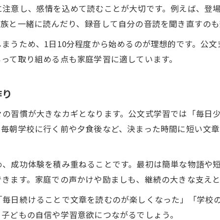
読解力を伸ばしたいご家庭におすすめの国語学習手法
に注意し、感情を込めて読むことが大切です。例えば、登
家庭でできる国語読解力強化のおすすめ法
家族と一緒に読んだり、録音して自分の音読を聞き直すのも
小学生に効果的な読解トレーニングの実践例
まうため、1日10分程度から始めるのが理想的です。公
国語読解力を高める継続学習のコツ
もって取り組める点も家庭学習に適しています。
読解力を伸ばす家庭学習の工夫とポイント
親子で楽しく国語読解力を養う方法
作り
家庭で取り組む国語の読解力養成のステップとは
々の習慣が大きなカギとなります。公文式学習では「毎日
小学生が家庭で国語読解力を伸ばす流れ
、毎朝学校に行く前や夕食後など、決まった時間に短い文
国語力向上のための家庭学習ステップ
読解力を着実に高める家庭実践の方法
め、成功体験を積み重ねることです。最初は簡単な物語や
家庭学習で国語読解力を支える工夫
できます。家庭での声かけや励ましも、継続の大きな支えと
無理なく続く国語読解力養成の進め方
「毎日続けることで文章を読むのが楽しくなった」「学校
公文式学習を活用した国語読解練習の新しい方法
、子どもの自信や学習意欲につながるでしょう。