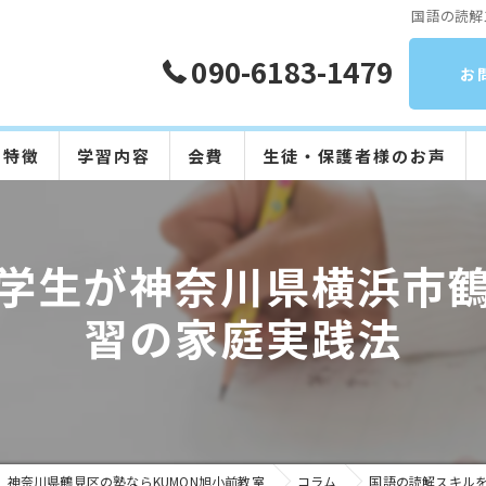
国語の読解
090-6183-1479
お
の特徴
学習内容
会費
生徒・保護者様のお声
算数
学生が神奈川県横浜市
数学
習の家庭実践法
英語
国語
日本語
神奈川県鶴見区の塾ならKUMON旭小前教室
コラム
国語の読解スキル