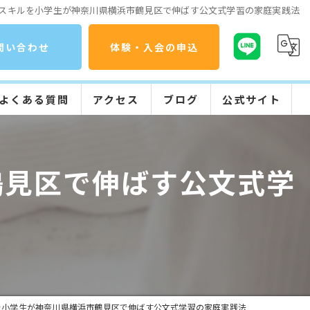
スキルを小学生が神奈川県横浜市鶴見区で伸ばす公文式学習の家庭実践法
問い合わせ
体験・入会の申込
よくある質問
アクセス
ブログ
公式サイト
コラム
公文式の特長
鶴見区で伸ばす公文式学
入会までの流れ
学習の流れ
を小学生が神奈川県横浜市鶴見区で伸ばす公文式学習の家庭実践法