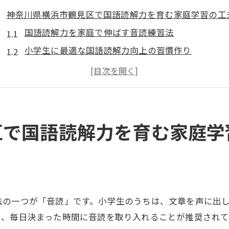
神奈川県横浜市鶴見区で国語読解力を育む家庭学習の工
国語読解力を家庭で伸ばす音読練習法
小学生に最適な国語読解力向上の習慣作り
読解力を育てる語彙力と要約トレーニング
家庭学習で身につく国語読解力の基本
国語力を高める日常会話の取り入れ方
小学生のための読解スキル向上に役立つ公文式の魅力
区で国語読解力を育む家庭学
公文式で伸ばす国語読解力の具体的手順
小学生の国語力に合う公文式学習の工夫
公文式が促す読解スキル向上の理由
国語読解力を養う公文式教材の特徴
法の一つが「音読」です。小学生のうちは、文章を声に出
小学生が自発的に学ぶ公文式読解力強化
は、毎日決まった時間に音読を取り入れることが推奨されて