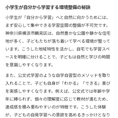
自然環境が小学生の自発学習に与える影響
小学生が自分から学習する環境整備の秘訣
公園や自然で育つ自分から学び取る力
小学生が「自分から学習」へと自然に向かうためには、
自然体験が小学生の自発学習意欲を高める
まず安心して集中できる学習空間の整備が不可欠です。
理由
神奈川県横浜市鶴見区は、自然豊かな公園や静かな住宅
鶴見区の自然活用で自分から学習する子に
地が多く、子どもたちが落ち着いて学べる環境が整って
学びと遊びが融合する地域の工夫を知る
います。こうした地域特性を活かし、自宅でも学習スペ
ースを明確に分けることで、子どもは自然と学びの時間
公文式を通じた自分から学ぶ力の育て方
を意識しやすくなります。
小学生が自分から学習できる公文式の特徴
自発学習力を高める公文式学習の進め方
また、公文式学習のような自学自習型のメソッドを取り
入れることで、子ども自身が「わかる」「できる」喜び
公文式で身につく自分から学ぶ習慣の秘密
を実感しやすくなります。例えば、公文式では年齢や学
小学生に公文式を選ぶ保護者の体験談紹介
年に縛られず、個々の理解度に応じて教材が進むため、
自分から学習するための公文式活用ポイン
達成感を積み重ねやすいのが特徴です。こうした体験
ト
が、子どもの自発学習への意欲を高めるきっかけとなり