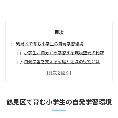
目次
鶴見区で育む小学生の自発学習環境
小学生が自分から学習する環境整備の秘訣
自発学習を支える家庭と地域の役割とは
学びを促す鶴見区の生活環境づくりの工夫
小学生が意欲的に自分から学ぶための支援
策
自分から学習できる習慣化の家庭ポイント
鶴見区で育む小学生の自発学習環境
紹介
自然と学びが共存する鶴見区の工夫