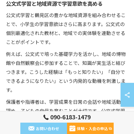
公文式学習と地域資源で学習意欲を高める
公文式学習と鶴見区の豊かな地域資源を組み合わせるこ
とで、小学生の学習意欲はさらに高まります。公文式の
個別最適化された教材と、地域での実体験を連動させる
ことがポイントです。
例えば、公文式で培った基礎学力を活かし、地域の博物
館や自然観察会に参加することで、知識が実生活と結び
つきます。こうした経験は「もっと知りたい」「自分で
できるようになりたい」という内発的な動機を刺激しま
す。
保護者や指導者は、学習成果を日常の会話や地域活動で
認め、子どもの自信を育むことが大切です。公文式学習
090-6183-1479
と地域資源の相乗効果を意識した環境づくりが、鶴見区
における「自分から学習」する力の伸長につながりま
お問い合わせ
体験・入会の申込