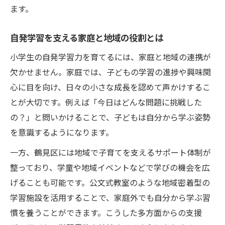
家庭でできる鶴見区流の学習習慣作り
ます。
小学生が自発的に学習する家庭環境の作り
方
自発学習を支える家庭と地域の役割とは
自分から学習を促す日常生活の取り入れ方
小学生の自発学習力を育てるには、家庭と地域の連携が
家庭の工夫で自発学習を自然に習慣化する
欠かせません。家庭では、子どもの学習の進捗や興味関
方法
心に目を向け、日々の小さな成長を認めて声かけするこ
鶴見区流の公文式＋家庭学習の実践アイデ
とが大切です。例えば「今日はどんな問題に挑戦した
ア
の？」と問いかけることで、子どもは自分から学ぶ姿勢
親子で取り組む自分から学ぶ学習習慣の秘
を意識するようになります。
訣
一方、鶴見区には地域で子育てを支えるサポート体制が
自発学習を促す地域資源と公文式活用術
整っており、学童や地域イベントなどで学びの機会を広
地域資源を活かした小学生の自発学習法
げることも可能です。公文式教室のような地域密着型の
学習施設を活用することで、家庭外でも自分から学ぶ習
公文式と地域活動が生む自分から学ぶ力
慣を養うことができます。こうした多方面からの支援
鶴見区の支援制度を自分から学習に活用