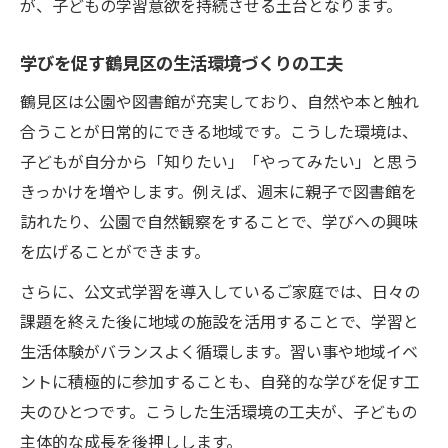
が、子どもの学習意欲を持続させる土台となります。
地域交流が小学生の自発学習意欲を伸ばす
公文式学習と地域資源で学習意欲を高める
学びを促す鶴見区の生活環境づくりの工夫
自分から学習に向き合う子を応援する方法
鶴見区は公園や図書館が充実しており、自然や本と触れ
小学生が自発的に学ぶ姿を応援する工夫
合うことが日常的にできる地域です。こうした環境は、
自分から学習する子を褒めて伸ばすポイン
子どもが自分から「知りたい」「やってみたい」と思う
ト
きっかけを増やします。例えば、週末に親子で図書館を
継続的な公文式学習で意欲と自信を育てる
訪れたり、公園で自然観察をすることで、学びへの興味
家庭と地域が連携して自発学習を応援する
を広げることができます。
自発的に学ぶ小学生への具体的な声かけ例
さらに、公文式学習を導入しているご家庭では、日々の
課題を終えた後に地域の施設を活用することで、学習と
生活体験がバランスよく循環します。習い事や地域イベ
ントに積極的に参加することも、自発的な学びを促す工
夫のひとつです。こうした生活環境の工夫が、子どもの
主体的な成長を後押しします。