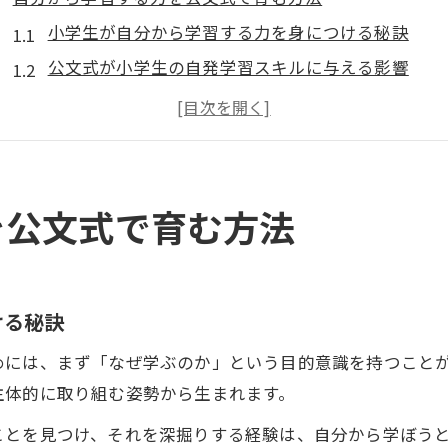
小学生が自分から学習する力を身につける秘訣
公文式が小学生の自発学習スキルに与える影響
自分から学ぶ姿勢を伸ばす公文式の工夫とは
小学生の自分から学習する習慣作りのポイント
公文式で自発学習が自然と身につく理由を解説
小学生の自発学習は家庭と地域の連携から
を公文式で育む方法
家庭と地域で小学生の自分から学習を支える方法
小学生が自発的に学ぶための地域の役割を考える
公文式と家庭学習が小学生の自発学習を促す関係
ける秘訣
小学生の自分から学習を家庭でサポートする工夫
めには、まず「なぜ学ぶのか」という目的意識を持つこと
地域のつながりが小学生に自発学習をもたらす
主体的に取り組む姿勢から生まれます。
公文式学習で自学力を高める日常の工夫
ことを見つけ、それを深掘りする経験は、自分から学ぼう