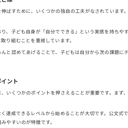
なぜ小学生は自発的に学習するようになるのか
を伸ばすために、いくつかの独自の工夫がなされています
自分から学習する小学生を支える公文式の魅力
学習習慣が自然と身につく公文式の効果を解説
おり、子ども自身が「自分でできる」という実感を持ちや
小学生が自発学習を継続できる環境づくりの秘訣
に取り組むことを重視しています。
公文式で広がる小学生の学びの楽しさ
ちんと認めてあげることで、子どもは自分から次の課題に
小学生が自分から学習して成長する楽しさを実感
公文式で学ぶ小学生の自発学習スキルが開花する瞬
自分から学習する力が小学生の未来を広げる理由
ポイント
学ぶ喜びを自分で見つける小学生の変化に注目
は、いくつかのポイントを押さえることが重要です。まず
公文式学習で小学生が主体的に取り組む環境とは
なく達成できるレベルから始めることが大切です。公文式
組みやすいのが特徴です。