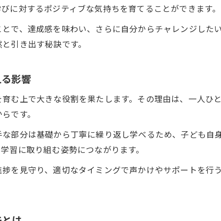
公文式で小学生の自分から学習を習慣化するコツ
学びに対するポジティブな気持ちを育てることができます。
日々の生活に公文式学習を取り入れるアイデア
ことで、達成感を味わい、さらに自分からチャレンジした
小学生が自分から学習するためのサポート方法
然と引き出す秘訣です。
公文式の教材を活用して自発学習力が伸びる理由
自分から学習する小学生を育てる家庭の工夫例
える影響
鶴見区における小学生の自立学習の秘訣
を育む上で大きな役割を果たします。その理由は、一人ひ
小学生が自分から学習する力を地域で伸ばす方法
からです。
鶴見区で実践される自発学習のサポート例を紹介
手な部分は基礎から丁寧に繰り返し学べるため、子ども自
公文式が小学生の自立学習に与える実践的な効果
ら学習に取り組む姿勢につながります。
自分から学習する子どもを育てる地域の工夫とは
進捗を見守り、適切なタイミングで声かけやサポートを行
小学生の自発学習を促す鶴見区の取り組み解説
子どもの自発学習習慣が身につく理由とは
公文式で小学生が自分から学習する力が育つ理由
夫とは