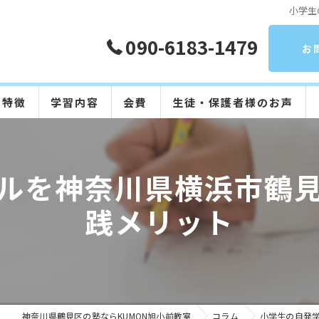
小学生
090-6183-1479
お
の特徴
学習内容
会費
生徒・保護者様のお声
算数
ルを神奈川県横浜市鶴
数学
践メリット
英語
国語
日本語
神奈川県鶴見区の塾ならKUMON旭小前教室
コラム
小学生の自発