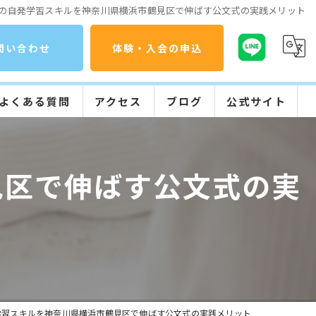
の自発学習スキルを神奈川県横浜市鶴見区で伸ばす公文式の実践メリット
問い合わせ
体験・入会の申込
よくある質問
アクセス
ブログ
公式サイト
コラム
公文式の特長
見区で伸ばす公文式の実
入会までの流れ
学習の流れ
学習スキルを神奈川県横浜市鶴見区で伸ばす公文式の実践メリット