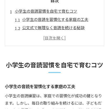
目次
小学生の音読習慣を自宅で育むコツ
小学生の音読を習慣化する家庭の工夫
公文式で無理なく音読を続ける秘訣
毎日の音読練習が楽しく続く家庭環境作り
小学生の音読力を伸ばす声かけのポイント
自宅学習で音読が定着する公文式の方法
公文式で広がる小学生の音読力
小学生の音読習慣を自宅で育むコツ
公文式が小学生の音読力を伸ばす理由
音読練習と公文式の教材設計の特徴
個々のペースで音読が上達する公文式
小学生の音読を習慣化する家庭の工夫
小学生の音読力強化に役立つ学習法
小学生の音読練習は、家庭での習慣化が成功の鍵となり
公文式で自信がつく小学生の音読練習
ます。しかし、毎日の取り組みを続けるには、子どもだ