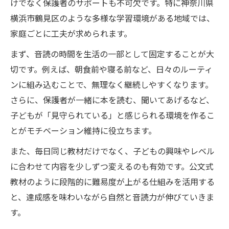
けでなく保護者のサポートも不可欠です。特に神奈川県
毎日の音読練習が楽しく続く方法
横浜市鶴見区のような多様な学習環境がある地域では、
小学生の音読を楽しく続けるコツとは
家庭ごとに工夫が求められます。
公文式学習で毎日音読が習慣になる理由
まず、音読の時間を生活の一部として固定することが大
音読練習に飽きない工夫を家庭で実践
切です。例えば、朝食前や寝る前など、日々のルーティ
小学生が音読を好きになる家庭学習法
ンに組み込むことで、無理なく継続しやすくなります。
公文式で音読を無理なく楽しめる仕組み
さらに、保護者が一緒に本を読む、聞いてあげるなど、
柔軟な公文式学習で音読が上達
子どもが「見守られている」と感じられる環境を作るこ
小学生の音読力を伸ばす公文式の柔軟性
とがモチベーション維持に役立ちます。
公文式の個別対応で音読練習が上達する
また、毎日同じ教材だけでなく、子どもの興味やレベル
音読学習に最適な公文式の指導法とは
に合わせて内容を少しずつ変えるのも有効です。公文式
小学生に合わせた音読教材選びの工夫
教材のように段階的に難易度が上がる仕組みを活用する
公文式の柔軟な教材が音読力を支える理由
と、達成感を味わいながら自然と音読力が伸びていきま
家庭でできる音読練習の始め方
す。
小学生の音読練習を家庭で始めるポイント