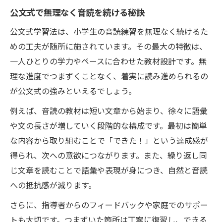
公文式で無理なく音読を続ける秘訣
公文式で音読練習を無理なく取り入れる方
公文式学習法は、小学生の音読練習を無理なく続けるた
法
めの工夫が随所に施されています。その最大の特徴は、
自宅でできる音読習慣の作り方とは
一人ひとりの学力やペースに合わせた教材設計です。無
小学生が音読を始めやすい家庭の工夫
理な進度でつまずくことなく、着実に読み進められるの
家庭学習で音読力を伸ばす公文式の実践
が公文式の強みといえるでしょう。
親子で楽しむ小学生の音読サポート
例えば、音読の教材は短い文章から始まり、徐々に語彙
親子で小学生の音読を楽しくサポートする
や文の長さが増していく段階的な構成です。最初は簡単
音読練習を親子で続ける公文式のすすめ
な内容から取り組むことで「できた！」という達成感が
家庭で音読を支える親の声かけポイント
得られ、次への意欲につながります。また、繰り返し同
小学生の音読を親子で楽しむ学習習慣
じ文章を読むことで語彙や表現が身につき、自然と音読
公文式で親子一緒に音読を続ける工夫
への抵抗感が減ります。
さらに、指導者からのフィードバックや家庭でのサポー
トも大切です。つまずいた箇所は丁寧に復習し、できる