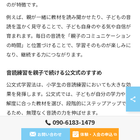
のが特徴です。
例えば、親が一緒に教材を読み聞かせたり、子どもの音
読を温かく見守ることで、子ども自身のやる気や自信が
育まれます。毎日の音読を「親子のコミュニケーション
の時間」と位置づけることで、学習そのものが楽しみに
なり、継続する力につながります。
音読練習を親子で続ける公文式のすすめ
公文式学習法は、小学生の音読練習においても大きな効
果を発揮します。公文式では、子どもが自分の学力や理
解度に合った教材を選び、段階的にステップアップでき
るため、無理なく音読の力を伸ばせます。
090-6183-1479
また、音読教材は短文から徐々に長文へと進む構成にな
っており、反復練習を通じて語彙力や表現力が自然と身
お問い合わせ
体験・入会の申込