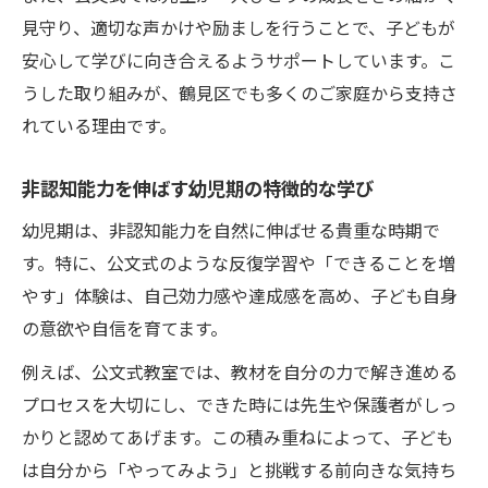
口コミやレビューに見る地域支援の実際
見守り、適切な声かけや励ましを行うことで、子どもが
職員紹介から伝わる安心感と信頼の理由
安心して学びに向き合えるようサポートしています。こ
幼児発達を支える地域ネットワークの活用
うした取り組みが、鶴見区でも多くのご家庭から支持さ
れている理由です。
非認知能力を伸ばす幼児期の特徴的な学び
幼児期は、非認知能力を自然に伸ばせる貴重な時期で
す。特に、公文式のような反復学習や「できることを増
やす」体験は、自己効力感や達成感を高め、子ども自身
の意欲や自信を育てます。
例えば、公文式教室では、教材を自分の力で解き進める
プロセスを大切にし、できた時には先生や保護者がしっ
かりと認めてあげます。この積み重ねによって、子ども
は自分から「やってみよう」と挑戦する前向きな気持ち