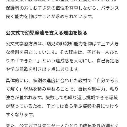
公文式で育まれる集中力ややり抜く力
保護者の方もお子さまの個性を尊重しながら、バランス
幼児発達に求められる自己肯定感の育成
良く能力を伸ばすことが求められています。
社会性や自立心が育つ学習環境の重要性
幼児期から始める将来を見据えた発達支援
公文式で幼児発達を支える理由を探る
発達支援に役立つ方法を徹底解説
公文式学習方法は、幼児の非認知能力を伸ばす上で大き
幼児非認知能力を伸ばす支援方法とは
な役割を果たしています。その理由は、子ども一人ひと
りの「できた！」という達成感を大切にし、自己肯定感
鶴見区児童発達支援の活用ポイント
や学ぶ意欲を引き出す点にあります。
公文式学習法が療育現場で選ばれる理由
発達教室の選び方と見学時のチェック項目
具体的には、個別の進度に合わせた教材で「自分で考え
て解く」経験を積み重ねることで、自信や集中力、粘り
幼児発達支援で重視すべき家庭の役割
強さが養われます。失敗しても繰り返し挑戦できる環境
子どもの成長をサポートする地域の力
が整っているため、子どもは自ら学ぶ姿勢を身につけや
幼児非認知能力を地域で伸ばす意義
すくなります。
鶴見区の発達支援教室と家庭の連携方法
また、公文式では先生が一人ひとりの成長をきめ細かく