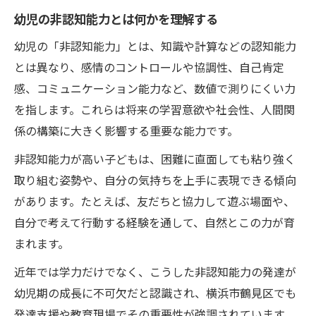
背景
幼児の非認知能力とは何かを理解する
公文式学習法の幼児発達サポート効果
幼児の「非認知能力」とは、知識や計算などの認知能力
保護者の口コミに見る幼児発達の変化
とは異なり、感情のコントロールや協調性、自己肯定
鶴見区療育と公文式の連携ポイントとは
感、コミュニケーション能力など、数値で測りにくい力
を指します。これらは将来の学習意欲や社会性、人間関
非認知能力の伸ばし方を家庭で実践
係の構築に大きく影響する重要な能力です。
幼児発達と家庭環境の関係を考える
非認知能力を育む日常の声かけアイデア
非認知能力が高い子どもは、困難に直面しても粘り強く
取り組む姿勢や、自分の気持ちを上手に表現できる傾向
家庭でできる公文式的な学習サイクル
があります。たとえば、友だちと協力して遊ぶ場面や、
幼児非認知能力を支える親子コミュニケー
自分で考えて行動する経験を通して、自然とこの力が育
ション
まれます。
発達支援室の相談を活かす家庭の工夫
近年では学力だけでなく、こうした非認知能力の発達が
幼児の未来を広げる公文式の効果
幼児期の成長に不可欠だと認識され、横浜市鶴見区でも
幼児非認知能力を高める公文式の具体例
発達支援や教育現場でその重要性が強調されています。