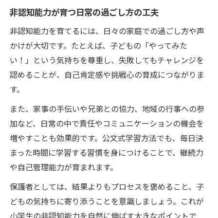
公文式が家庭学習と非認知能力向上に役立
非認知能力が育つ日常の過ごし方の工夫
つ理由
非認知能力を育てるには、日々の家庭での過ごし方や声
非認知能力向上に効果的な日常体験
かけが大切です。たとえば、子どもの「やってみた
日常生活で小学生非認知能力を育てる方法
い！」という気持ちを尊重し、失敗してもチャレンジを
認めることが、自己肯定感や挑戦心の育成につながりま
非認知能力アップに役立つ家庭内体験例
す。
小学生の好奇心を刺激する体験活動の工夫
非認知能力が成長する親子のコミュニケー
また、家事の手伝いや兄弟との協力、地域の行事への参
ション
加など、日常の中で責任やコミュニケーションの機会を
増やすことも効果的です。公文式学習方法でも、毎日決
日常の挑戦が小学生非認知能力にもたらす
まった時間に学習する習慣を身につけることで、継続力
効果
や自己管理能力が育まれます。
伸ばしたい非認知能力と活動選びのコツ
保護者としては、結果よりもプロセスを褒めること、子
小学生非認知能力ごとの活動選びの極意
どもの気持ちに寄り添うことを意識しましょう。これが
目指す非認知能力に合う学び方の工夫
小学生の非認知能力を自然に伸ばす大きなポイントで