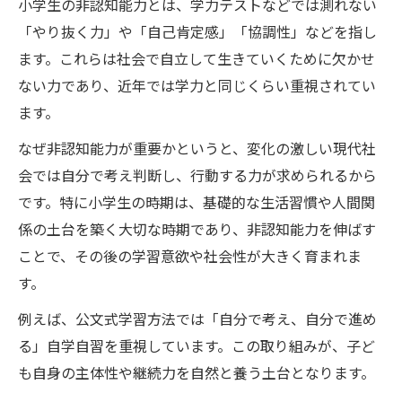
小学生の非認知能力とは、学力テストなどでは測れない
化
「やり抜く力」や「自己肯定感」「協調性」などを指し
家庭内で非認知能力を伸ばす遊び方のコツ
ます。これらは社会で自立して生きていくために欠かせ
ない力であり、近年では学力と同じくらい重視されてい
鶴見区で人気の活動例を徹底解説
ます。
小学生非認知能力を伸ばす地域活動の魅力
鶴見区で注目される非認知能力育成の実例
なぜ非認知能力が重要かというと、変化の激しい現代社
会では自分で考え判断し、行動する力が求められるから
地域交流を通じた小学生非認知能力強化術
です。特に小学生の時期は、基礎的な生活習慣や人間関
非認知能力が育つ体験型活動の特徴
係の土台を築く大切な時期であり、非認知能力を伸ばす
公文式以外の小学生非認知能力向上方法
ことで、その後の学習意欲や社会性が大きく育まれま
公文式が小学生の強みに変わる理由
す。
小学生非認知能力を育てる公文式の特徴
例えば、公文式学習方法では「自分で考え、自分で進め
公文式学習で身につく非認知能力の具体例
る」自学自習を重視しています。この取り組みが、子ど
自学自習が小学生非認知能力に与える効果
も自身の主体性や継続力を自然と養う土台となります。
やり抜く力を伸ばす公文式の取り組み方