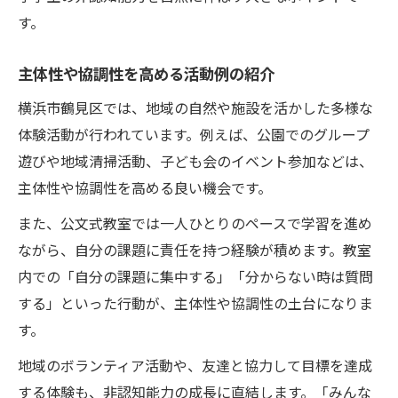
小学生の成長段階に合わせた活動例の選択
す。
法
非認知能力を意識した習い事のポイント
主体性や協調性を高める活動例の紹介
家庭と地域でできる非認知能力育成戦略
横浜市鶴見区では、地域の自然や施設を活かした多様な
体験活動が行われています。例えば、公園でのグループ
遊びや地域清掃活動、子ども会のイベント参加などは、
主体性や協調性を高める良い機会です。
また、公文式教室では一人ひとりのペースで学習を進め
ながら、自分の課題に責任を持つ経験が積めます。教室
内での「自分の課題に集中する」「分からない時は質問
する」といった行動が、主体性や協調性の土台になりま
す。
地域のボランティア活動や、友達と協力して目標を達成
する体験も、非認知能力の成長に直結します。「みんな