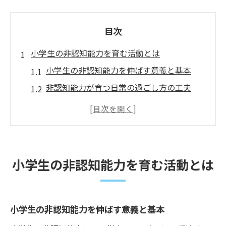
目次
小学生の非認知能力を育む活動とは
小学生の非認知能力を伸ばす意義と基本
非認知能力が育つ日常の過ごし方の工夫
主体性や協調性を高める活動例の紹介
小学生非認知能力に役立つ遊びや習い事
非認知能力の具体例と成長のポイント
家でもできる非認知能力アップ術
小学生の非認知能力を育む活動とは
小学生非認知能力を家庭で育てる工夫
自宅学習で非認知能力が高まる方法
親子で実践できる非認知能力トレーニング
小学生の非認知能力を伸ばす意義と基本
小学生に適した日常会話での非認知能力強