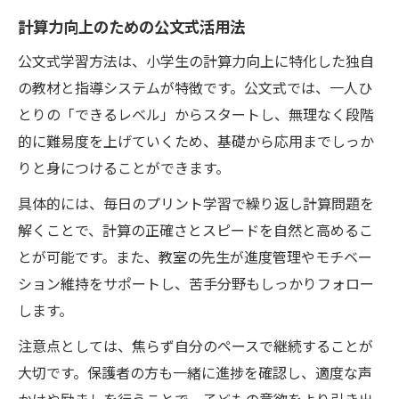
親子で取り組む計算力アップの工夫
計算力向上のための公文式活用法
継続できる環境が小学生の計算力を支えるワケ
公文式学習方法は、小学生の計算力向上に特化した独自
小学生の計算力を継続的に育てる環境作り
の教材と指導システムが特徴です。公文式では、一人ひ
計算力向上に欠かせない継続の工夫とは
とりの「できるレベル」からスタートし、無理なく段階
公文式学習で続けやすい仕組みを作る方法
的に難易度を上げていくため、基礎から応用までしっか
りと身につけることができます。
小学生が計算力を伸ばせる習慣づくりのヒ
ント
具体的には、毎日のプリント学習で繰り返し計算問題を
継続が小学生の計算力に与える影響
解くことで、計算の正確さとスピードを自然と高めるこ
とが可能です。また、教室の先生が進度管理やモチベー
公文式活用で計算ミスを減らす実践ポイント
ション維持をサポートし、苦手分野もしっかりフォロー
計算ミスを減らす小学生向け公文式の工夫
します。
公文式で計算力と正確さを同時に育てる方
法
注意点としては、焦らず自分のペースで継続することが
大切です。保護者の方も一緒に進捗を確認し、適度な声
小学生の計算ミス克服へ公文式活用のヒン