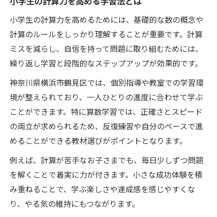
小学生の計算力を高める学習法とは
公文式が小学生の算数苦手克服を後押し
小学生の計算力を高めるためには、基礎的な数の概念や
算数が苦手な子に最適な計算力アップの秘訣
計算のルールをしっかり理解することが重要です。計算
小学生の計算力を伸ばす学習ステップ
ミスを減らし、自信を持って問題に取り組むためには、
繰り返し学習と段階的なステップアップが効果的です。
算数が苦手でも計算力を伸ばせる工夫
公文式で小学生の自信と計算力を養う
神奈川県横浜市鶴見区では、個別指導や教室での学習環
境が整えられており、一人ひとりの進度に合わせて学ぶ
計算ミスを減らす具体的なトレーニング法
ことができます。特に算数学習では、正確さとスピード
継続で身につく小学生の計算力強化術
の両立が求められるため、反復練習や自分のペースで進
家庭でも取り入れやすい計算力強化の工夫とは
めることができる教材選びがポイントとなります。
家庭学習で小学生の計算力を伸ばす方法
例えば、計算が苦手なお子さまでも、毎日少しずつ問題
公文式を活用した家庭での計算力トレーニ
を解くことで着実に力が付きます。小さな成功体験を積
ング
み重ねることで、学ぶ楽しさや達成感を感じやすくな
日常生活の中で計算力を育むポイント
り、やる気の維持にもつながります。
小学生の計算力強化に役立つ自宅学習法