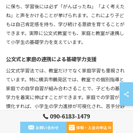
に保ち、学習後には必ず「がんばったね」「よく考えた
ね」と声をかけることが挙げられます。これにより子ど
もは自己肯定感を持ち、学び続ける意欲を育てることが
できます。実際に公文式教室でも、家庭と教室が連携し
て小学生の基礎学力を支えています。
公文式と家庭の連携による基礎学力支援
公文式学習法では、教室だけでなく家庭学習も重視され
ています。特に横浜市鶴見区では、教室での個別指導と
家庭での自学自習が組み合わさることで、子どもの基礎
学力を着実に伸ばすことができます。家庭での学習が習
慣化すれば、小学生の学力進捗が可視化され、苦手分野
の早期発見や克服にもつながります。
090-6183-1479
家庭と教室が連携するためには、学習記録ノートを活用
お問い合わせ
体験・入会の申込