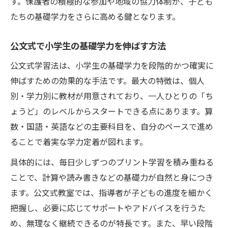
す。保護者の積極的な参加や地域の協力体制が、子ども
家庭で小学生基礎学力を見守るコツ
たちの基礎学力をさらに高める鍵となります。
公文式と家庭の連携による基礎学力支援
公文式で小学生の基礎学力を伸ばす方法
子どもの基礎学力進捗を把握する習慣
公文式学習法は、小学生の基礎学力を段階的かつ確実に
親ができる小学生基礎学力のチェック方法
伸ばすための効果的な手法です。最大の特徴は、個人
家庭での声かけが小学生基礎学力に効果的
別・学力別に教材が用意されており、一人ひとりの「ち
自ら学ぶ力を育てる公文式実践ガイド
ょうど」のレベルからスタートできる点にあります。算
小学生基礎学力と自主学習力の養い方
数・国語・英語などの主要科目を、自分のペースで進め
公文式が小学生に与える学ぶ意欲の変化
ることで着実な学力定着が図れます。
自学自習で基礎学力を高める公文式の実践
具体的には、毎日少しずつのプリント学習を積み重ねる
小学生が自ら学ぶための環境作りの工夫
ことで、計算や読み書きなどの基礎力が自然と身につき
公文式で育つ基礎学力と学習の自立性
ます。公文式教室では、指導者が子どもの進度を細かく
把握し、必要に応じてサポートやアドバイスを行うた
め、無理なく継続できるのが特長です。また、早い段階