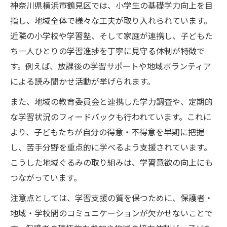
自信を育てる公文式と基礎学力の関係
神奈川県横浜市鶴見区では、小学生の基礎学力向上を目
進捗管理に強い公文式の活用ポイント
指し、地域全体で様々な工夫が取り入れられています。
小学生基礎学力の進捗を可視化する方法
近隣の小学校や学習塾、そして家庭が連携し、子どもた
ち一人ひとりの学習進捗を丁寧に見守る体制が特徴で
公文式で進捗管理を徹底する学習法
す。例えば、放課後の学習サポートや地域ボランティア
家庭でできる小学生基礎学力の進捗確認
による読み聞かせ活動が挙げられます。
進捗データを活かした基礎学力サポート術
また、地域の教育委員会と連携した学力調査や、定期的
小学生の基礎学力向上と進捗管理のコツ
な学習状況のフィードバックも行われています。これに
成績アップを目指す家庭での学び方
より、子どもたちが自分の得意・不得意を早期に把握
小学生基礎学力を家庭で伸ばす工夫
し、苦手分野を重点的に学べるよう支援されています。
公文式を活かした家庭学習の実践ポイント
こうした地域ぐるみの取り組みは、学習意欲の向上にも
親子で取り組む基礎学力アップの習慣作り
つながっています。
小学生の基礎学力強化に役立つ日々の工夫
注意点としては、学習支援の質を保つために、保護者・
忙しい家庭でもできる学力向上サポート
地域・学校間のコミュニケーションが欠かせないことで
小学生の基礎学力を家庭で見守る方法