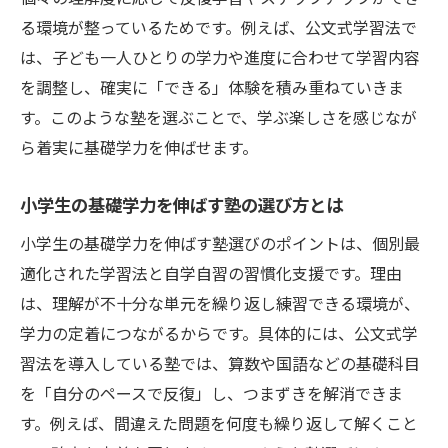
る環境が整っているためです。例えば、公文式学習法で
塾通いが基礎学力に与える影響と注意点
は、子ども一人ひとりの学力や進度に合わせて学習内容
基礎学力を中心に考える塾と家庭学習の調
を調整し、確実に「できる」体験を積み重ねていきま
整
す。このような塾を選ぶことで、学ぶ楽しさを感じなが
子どもの成長を導く塾活用の実践ポイント
ら着実に基礎学力を伸ばせます。
小学生の基礎学力を伸ばす塾活用の工夫
基礎学力を高めるための塾の上手な使い方
小学生の基礎学力を伸ばす塾の選び方とは
小学生が塾で基礎学力を育むためのポイン
小学生の基礎学力を伸ばす塾選びのポイントは、個別最
ト
適化された学習法と自学自習の習慣化支援です。理由
公文式を活かした塾利用で効果的な学力向
は、理解が不十分な単元を繰り返し練習できる環境が、
上
学力の定着につながるからです。具体的には、公文式学
基礎学力をしっかり伸ばす塾活用術とは
習法を導入している塾では、算数や国語などの基礎科目
を「自分のペースで反復」し、つまずきを解消できま
小学生の成長に繋がる塾と基礎学力の関係
す。例えば、間違えた問題を何度も繰り返して解くこと