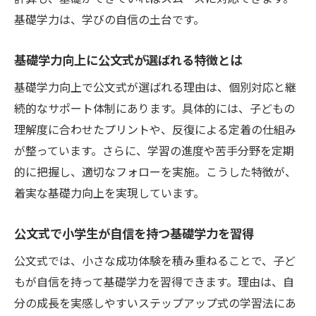
基礎学力強化に最適な塾通い頻度を検討
基礎学力は、学びの自信の土台です。
小学生の基礎学力を支える通塾頻度の選び
方
基礎学力向上に公文式が選ばれる特徴とは
基礎学力を支える学習環境の選び方
基礎学力向上で公文式が選ばれる理由は、個別対応と継
小学生の基礎学力に最適な学習環境とは
続的なサポート体制にあります。具体的には、子どもの
基礎学力を伸ばす塾の学習環境の特徴
理解度に合わせたプリントや、反復による定着の仕組み
公文式が小学生にもたらす安心の学習環境
が整っています。さらに、学習の進度や苦手分野を定期
小学生の基礎学力向上に欠かせない環境作
的に把握し、適切なフォローを実施。こうした特徴が、
り
着実な基礎力向上を実現しています。
学習環境の選択が基礎学力に与える影響
公文式で小学生が自信を持つ基礎学力を習得
基礎学力を支える塾と家庭の学習環境
公文式では、小さな成功体験を積み重ねることで、子ど
公文式学習で習慣づく自主学習のコツ
もが自信を持って基礎学力を習得できます。理由は、自
小学生の基礎学力を習慣で定着させる方法
分の成長を実感しやすいステップアップ式の学習法にあ
公文式で自主学習習慣が身につく理由