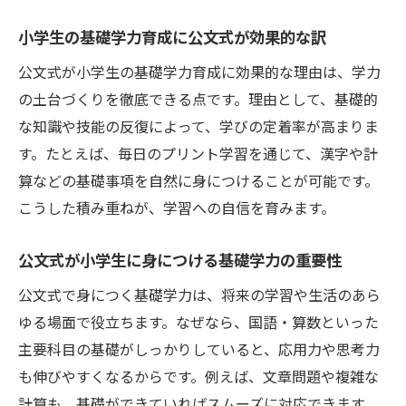
公文式は基礎学力と自立学習をどう伸ばす
小学生の基礎学力育成に公文式が効果的な訳
か
公文式が小学生の基礎学力育成に効果的な理由は、学力
小学生にとって公文式が基礎学力習得に最
の土台づくりを徹底できる点です。理由として、基礎的
適な理由
な知識や技能の反復によって、学びの定着率が高まりま
基礎学力と自学自習力が育つ公文式の強み
す。たとえば、毎日のプリント学習を通じて、漢字や計
塾通いの頻度は小学生に最適か考える
算などの基礎事項を自然に身につけることが可能です。
小学生の基礎学力に合った塾通い頻度の目
こうした積み重ねが、学習への自信を育みます。
安
公文式が小学生に身につける基礎学力の重要性
基礎学力向上に必要な塾通いのペースとは
公文式で身につく基礎学力は、将来の学習や生活のあら
小学生は週何回の通塾が基礎学力に効果的
ゆる場面で役立ちます。なぜなら、国語・算数といった
か
主要科目の基礎がしっかりしていると、応用力や思考力
公文式学習と塾通い頻度のバランスを考え
も伸びやすくなるからです。例えば、文章問題や複雑な
る
計算も、基礎ができていればスムーズに対応できます。