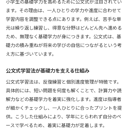
小学生の基礎学力を高めるために公文式が注目されてい
基礎学力重視の塾選びが小学生の成長を後
ます。その理由は、一人ひとりの学力や進度に合わせて
押し
学習内容を調整できる点にあります。例えば、苦手な単
小学生の基礎学力を伸ばす塾の選び方とは
元は繰り返し練習し、得意な分野はどんどん先へ進める
塾選びで重視すべき小学生の基礎学力サポ
ため、無理なく基礎学力が身につきます。公文式は、基
ート
礎力の積み重ねが将来の学びの自信につながるという考
小学生の学力アップを支える塾選びのコツ
え方に基づいています。
基礎学力に強い塾を選ぶポイントを解説
公文式学習法が基礎力を支える仕組み
小学生に最適な塾選びで基礎学力を強化
公文式学習法は、反復練習と個別進度管理が特徴です。
自ら学ぶ力を育む公文式の特徴とは
具体的には、短い問題を何度も解くことで、計算力や読
公文式で小学生が基礎学力と自学力を同時
解力などの基礎学力を着実に強化します。進度は指導者
に伸ばす
が細かくチェックし、一人ひとりに合ったプリントを提
自ら学ぶ姿勢を育てる公文式の学習特徴
供。こうした仕組みにより、学年にとらわれず自分のペ
小学生が身につける基礎学力と自律性の関
ースで学べるため、着実に基礎力が定着します。
係