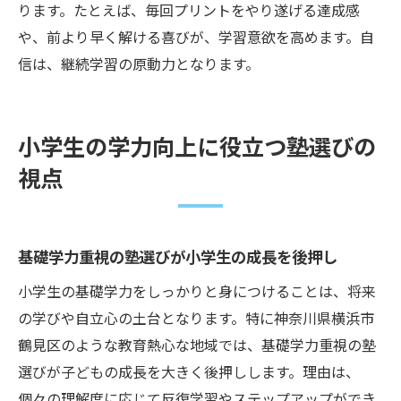
ります。たとえば、毎回プリントをやり遂げる達成感
基礎学力が伸びる自主学習のコツとは
や、前より早く解ける喜びが、学習意欲を高めます。自
小学生のやる気を引き出す公文式学習の習
信は、継続学習の原動力となります。
慣化
基礎学力向上に役立つ学習習慣づくりの秘
訣
小学生の学力向上に役立つ塾選びの
公文式で小学生が学ぶ自主学習のポイント
視点
小学生の学力と塾通いのバランスを考察
基礎学力と塾通いの両立で小学生が伸びる
理由
基礎学力重視の塾選びが小学生の成長を後押し
小学生の基礎学力を守る塾通いの工夫
小学生の基礎学力をしっかりと身につけることは、将来
学力向上と生活のバランスを保つための考
の学びや自立心の土台となります。特に神奈川県横浜市
え方
鶴見区のような教育熱心な地域では、基礎学力重視の塾
選びが子どもの成長を大きく後押しします。理由は、
小学生の基礎学力と遊び時間の両立ポイン
個々の理解度に応じて反復学習やステップアップができ
ト