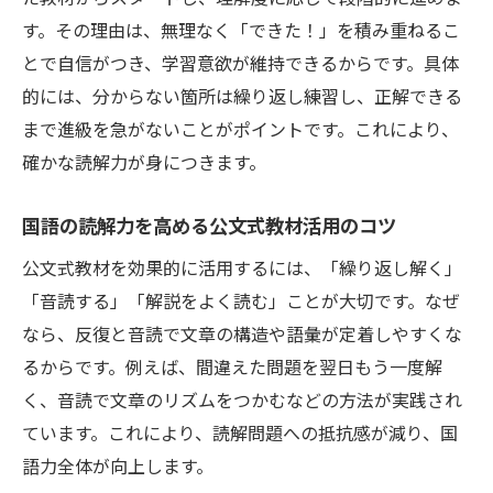
す。その理由は、無理なく「できた！」を積み重ねるこ
発達障害に配慮した国語読解力サポートの
とで自信がつき、学習意欲が維持できるからです。具体
工夫
的には、分からない箇所は繰り返し練習し、正解できる
読解力不足を感じた時の改善アプローチと
まで進級を急がないことがポイントです。これにより、
は
確かな読解力が身につきます。
国語力を取り戻すための効果的な学習習慣
家庭と教室でできる読解力改善のヒント
国語の読解力を高める公文式教材活用のコツ
小学生に必要な国語力を育てる方法
公文式教材を効果的に活用するには、「繰り返し解く」
小学生に求められる基礎国語力の育て方を
「音読する」「解説をよく読む」ことが大切です。なぜ
解説
なら、反復と音読で文章の構造や語彙が定着しやすくな
読解力向上に直結する国語の習慣と工夫と
るからです。例えば、間違えた問題を翌日もう一度解
は
く、音読で文章のリズムをつかむなどの方法が実践され
国語力を伸ばすための家庭学習と公文式の
ています。これにより、読解問題への抵抗感が減り、国
活用
語力全体が向上します。