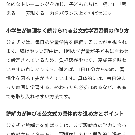
体的なトレーニングを通じ、子どもたちは「読む」「考
小学生時代に身につく国語読解力の重要性
える」「表現する」力をバランスよく伸ばせます。
を知る
国語力を高める年代別おすすめ学習法とは
小学生が無理なく続けられる公文式学習習慣の作り方
読解力が育つ小学生向けトレーニングの工
公文式では、毎日の少量学習を継続することが重視され
夫
ます。続けやすい理由は、1回の学習量が子どもに合わせ
国語学習で思考力と表現力を同時に伸ばす
て設定されているため、負担感が少なく、達成感を味わ
秘訣
いやすい点にあります。例えば、1日10分から始め、習
小学生に必要な読解力とその育て方を解説
慣化を図る工夫がされています。具体的には、毎日決ま
国語力向上のための実践的な学び方を紹介
った時間に学習する、終わったら必ずほめるなど、家庭
読解力が低下する原因と改善へのヒント
でも取り入れやすい方法です。
読解力が低下する主な原因と国語学習の課
読解力が伸びる公文式の具体的な進め方とポイント
題
小学生の読解力低下を防ぐ具体的な対策方
公文式で読解力を伸ばすには、まず現時点の学力に合っ
法
た教材からスタートし、理解度に応じて段階的に進めま