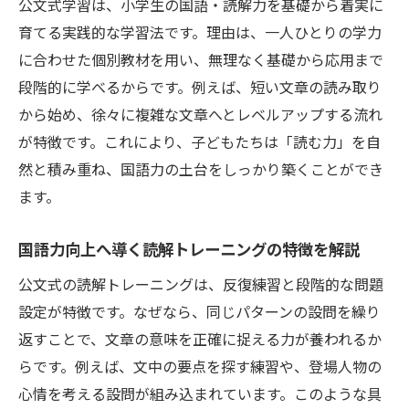
公文式学習は、小学生の国語・読解力を基礎から着実に
公文式で育つ小学生の自信と読解力の変化
育てる実践的な学習法です。理由は、一人ひとりの学力
読解力向上へ導く家庭学習の工夫とは
に合わせた個別教材を用い、無理なく基礎から応用まで
家庭でできる国語読解力強化の工夫を徹底
段階的に学べるからです。例えば、短い文章の読み取り
解説
から始め、徐々に複雑な文章へとレベルアップする流れ
親子で取り組む読解トレーニングの実践方
が特徴です。これにより、子どもたちは「読む力」を自
法
然と積み重ね、国語力の土台をしっかり築くことができ
小学生が楽しめる国語家庭学習のポイント
ます。
紹介
読解力を伸ばす日常会話と問いかけの活用
国語力向上へ導く読解トレーニングの特徴を解説
法
公文式の読解トレーニングは、反復練習と段階的な問題
家庭学習で国語力を高める教材選びのコツ
設定が特徴です。なぜなら、同じパターンの設問を繰り
読解力向上に役立つ家庭での継続的な習慣
返すことで、文章の意味を正確に捉える力が養われるか
作り
らです。例えば、文中の要点を探す練習や、登場人物の
心情を考える設問が組み込まれています。このような具
国語力が育つ小学生時代の学び方を解説