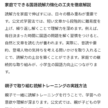
家庭でできる読解トレーニング実践例
家庭でできる国語読解力強化の工夫を徹底解説
家庭学習で実践できる国語読解力強化トレ
読解力を家庭で伸ばすには、日々の積み重ねが重要で
ーニング
す。公文式学習法では、短い文章から段階的に難易度を
小学生が楽しく続ける読解トレーニングの
上げ、繰り返し解くことで理解力を深めます。例えば、
工夫
毎日決まった時間に国語の問題を解く習慣をつけると、
親子で取り組む国語力アップの実践例を紹
自然と文章を読む力が養われます。実際に、音読や要
介
約、登場人物の気持ちを考える問いかけを取り入れるこ
とで、読解力の土台を築くことができます。家庭での継
読解力を高めるための毎日の習慣作りポイ
続的な取り組みが、小学生の国語力向上につながりま
ント
す。
国語学習と読解力向上を両立する家庭の工
夫
親子で取り組む読解トレーニングの実践方法
家庭で継続できる読解トレーニングのヒン
親子で一緒に読解トレーニングを行うことで、学習への
ト
意欲や理解が深まります。公文式では、親が子どもの学
未来を広げる国語学習の秘訣を紹介