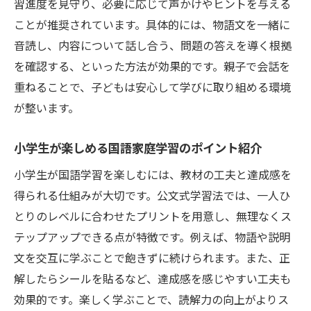
習進度を見守り、必要に応じて声かけやヒントを与える
国語力が未来を広げる理由とその基礎を解
ことが推奨されています。具体的には、物語文を一緒に
説
音読し、内容について話し合う、問題の答えを導く根拠
読解力を生かした学び方で可能性を広げる
を確認する、といった方法が効果的です。親子で会話を
方法
重ねることで、子どもは安心して学びに取り組める環境
小学生の国語学習が将来に与える影響とは
が整います。
読解力向上を支える日々の積み重ねの重要
性
小学生が楽しめる国語家庭学習のポイント紹介
公文式を活用した国語学習の成功体験紹介
小学生が国語学習を楽しむには、教材の工夫と達成感を
国語力と読解力で未来を切り拓くための秘
得られる仕組みが大切です。公文式学習法では、一人ひ
訣
とりのレベルに合わせたプリントを用意し、無理なくス
テップアップできる点が特徴です。例えば、物語や説明
文を交互に学ぶことで飽きずに続けられます。また、正
解したらシールを貼るなど、達成感を感じやすい工夫も
効果的です。楽しく学ぶことで、読解力の向上がよりス