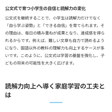
小学生が自信を持つ読解力を育む実践例
公文式で育つ小学生の自信と読解力の変化
国語力を底上げするための毎日のポイント
紹介
公文式を継続することで、小学生は読解力だけでなく
読解力と国語学習のバランスある育成方法
「自ら学ぶ姿勢」と「できる自信」を育てられます。そ
の理由は、毎日の積み重ねが成果となり、達成感を得ら
読解力を高める習い事選びのポイント
れるからです。例えば、難しい文章も自力で読めるよう
読解力向上に役立つ習い事選びの基準を解
になり、国語以外の教科の理解力も向上するケースが多
説
いです。このように、公文式は学習の基盤を強化し、子
国語力を伸ばす教室や塾の特徴と選び方
どもの将来の可能性を大きく広げます。
読解力が高まる習い事のメリットを知る
小学生が安心して通える学習環境の選び方
国語読解力アップに適した習い事の見極め
読解力向上へ導く家庭学習の工夫と
方
は
習い事選びで気を付けたい国語力強化の視
点