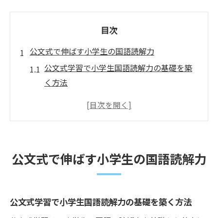
目次
公文式で伸ばす小学生の国語読解力
公文式学習で小学生国語読解力の基礎を築
く方法
国語力向上へ導く読解トレーニングの特徴
を解説
小学生が無理なく続けられる公文式学習習
慣の作り方
公文式で伸ばす小学生の国語読解力
読解力が伸びる公文式の具体的な進め方と
ポイント
国語の読解力を高める公文式教材活用のコ
公文式学習で小学生国語読解力の基礎を築く方法
ツ