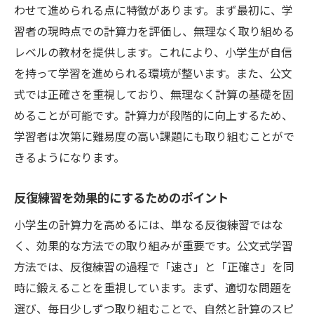
公文式学習の効果を最大化する方法
わせて進められる点に特徴があります。まず最初に、学
習者の現時点での計算力を評価し、無理なく取り組める
公文式の活用で計算力が上がる！小学生のため
レベルの教材を提供します。これにより、小学生が自信
の学習法
を持って学習を進められる環境が整います。また、公文
算数の基礎を強化するための公文式利用法
式では正確さを重視しており、無理なく計算の基礎を固
公文式での目標設定と達成の仕方
めることが可能です。計算力が段階的に向上するため、
公文式を続けるためのモチベーション維持
学習者は次第に難易度の高い課題にも取り組むことがで
法
きるようになります。
家庭で実践できる公文式応用学習法
公文式が小学生に与える計算力向上のステ
反復練習を効果的にするためのポイント
ップ
小学生の計算力を高めるには、単なる反復練習ではな
公文式を使った計算力向上の実践例
く、効果的な方法での取り組みが重要です。公文式学習
計算力を伸ばす！公文式学習で小学生が得られ
方法では、反復練習の過程で「速さ」と「正確さ」を同
るメリット
時に鍛えることを重視しています。まず、適切な問題を
公文式学習による集中力の向上
選び、毎日少しずつ取り組むことで、自然と計算のスピ