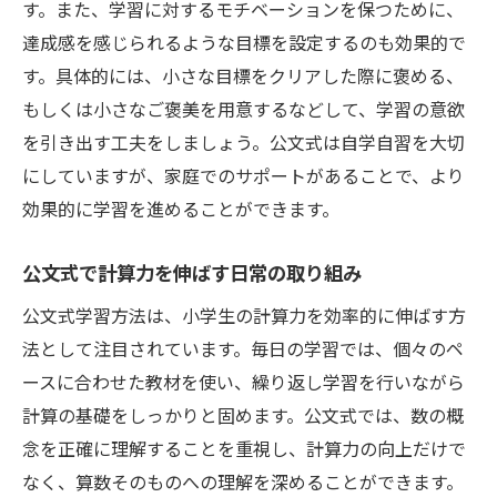
公文式学習で得られる具体的な効果の事例
す。また、学習に対するモチベーションを保つために、
公文式学習がもたらす長期的な学習効果
達成感を感じられるような目標を設定するのも効果的で
す。具体的には、小さな目標をクリアした際に褒める、
公文式での学びを深めるための実践例
もしくは小さなご褒美を用意するなどして、学習の意欲
公文式を通して小学生の計算力を効率的にアッ
を引き出す工夫をしましょう。公文式は自学自習を大切
プする方法
にしていますが、家庭でのサポートがあることで、より
効率的な計算力アップのための公文式活用
効果的に学習を進めることができます。
法
公文式を用いた計算力測定と改善策
公文式で計算力を伸ばす日常の取り組み
公文式での計算力強化スケジュールの作成
公文式学習方法は、小学生の計算力を効率的に伸ばす方
公文式が提供する計算力向上のためのサポ
法として注目されています。毎日の学習では、個々のペ
ート
ースに合わせた教材を使い、繰り返し学習を行いながら
公文式学習の効果を最大限に引き出すには
計算の基礎をしっかりと固めます。公文式では、数の概
公文式で計算力を効率的に伸ばす実践例
念を正確に理解することを重視し、計算力の向上だけで
なく、算数そのものへの理解を深めることができます。