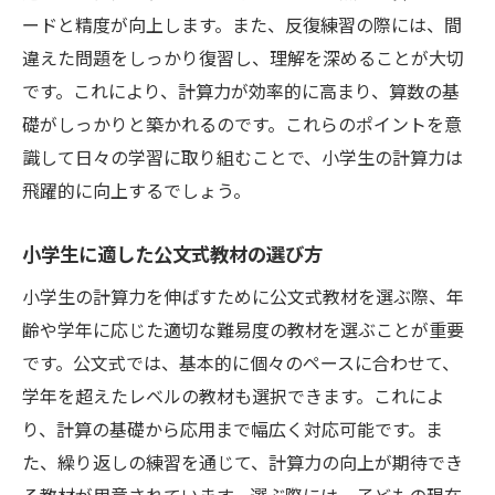
ードと精度が向上します。また、反復練習の際には、間
算数オリンピックに挑戦するための基礎作
違えた問題をしっかり復習し、理解を深めることが大切
り
です。これにより、計算力が効率的に高まり、算数の基
公文式で得られる計算の正確性とスピード
礎がしっかりと築かれるのです。これらのポイントを意
公文式学習で自然と身につく数学的思考力
識して日々の学習に取り組むことで、小学生の計算力は
公文式で培われる継続学習の習慣
飛躍的に向上するでしょう。
公文式がもたらす自己肯定感の向上
小学生の計算力向上の秘訣は公文式学習にあり
小学生に適した公文式教材の選び方
公文式で計算力を底上げするためのポイン
小学生の計算力を伸ばすために公文式教材を選ぶ際、年
ト
齢や学年に応じた適切な難易度の教材を選ぶことが重要
小学生が楽しみながら学べる公文式活用法
です。公文式では、基本的に個々のペースに合わせて、
公文式を通じて学ぶ数の概念の重要性
学年を超えたレベルの教材も選択できます。これによ
り、計算の基礎から応用まで幅広く対応可能です。ま
公文式での反復練習がもたらす効果
た、繰り返しの練習を通じて、計算力の向上が期待でき
公文式を活用した学習計画の立て方