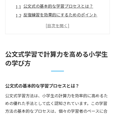
公文式の基本的な学習プロセスとは？
反復練習を効果的にするためのポイント
小学生に適した公文式教材の選び方
家庭での公文式学習サポート方法
公文式で計算力を伸ばす日常の取り組み
公文式を取り入れるための環境作り
公文式学習で計算力を高める小学生
小学生の計算力向上に公文式がもたらす効果と
の学び方
は
計算力向上に公文式が効果的な理由
公文式が子供の自己学習能力を高める理由
公文式の基本的な学習プロセスとは？
計算力以外に公文式がもたらすメリット
公文式学習方法は、小学生の計算力を効率的に高めるた
具体例で見る公文式導入後の成績向上
めの優れた手法として広く認知されています。この学習
公文式が家庭学習に与える良い影響
方法の基本的なプロセスは、個々の学習者のペースに合