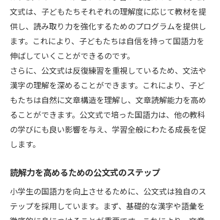
飛躍的に国語力を伸ばす公文式のメソッド
文式は、子どもたちそれぞれの理解度に応じて教材を提
公文式を活用した国語の効果的な学び方
供し、読み取り力を強化するためのプログラムを提供し
ます。これにより、子どもたちは自信を持って国語力を
小学生の国語力を引き出す公文式の工夫
伸ばしていくことができるのです。
公文式で国語の理解力を深める
さらに、公文式は反復練習を重視しているため、文法や
学力向上を目指す公文式の具体的手法
漢字の理解を深めることができます。これにより、子ど
進化する国語力を支える公文式の学習
もたちは自然に文章構造を理解し、文章読解能力を高め
小学生に最適な国語の学び方公文式で読み取り
ることができます。公文式で培った国語力は、他の教科
力を高める
の学びにも良い影響を与え、学習全般にわたる成長を促
公文式で磨く国語の読み取り力
します。
小学生に最適な公文式学習法のポイント
読解力を高めるための公文式のステップ
読み取り力を高める公文式の活用法
公文式で実践する国語力の向上策
小学生の国語力を向上させるために、公文式は独自のス
テップを採用しています。まず、基礎的な漢字や語彙を
小学生の能力を引き出す公文式のアプロー