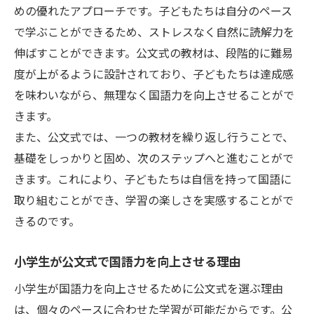
小学生の興味を引き出す公文式のテクニッ
めの優れたアプローチです。子どもたちは自分のペース
ク
で学ぶことができるため、ストレスなく自然に読解力を
自分のペースで学ぶ公文式の魅力
伸ばすことができます。公文式の教材は、段階的に難易
公文式で実践する効果的な読解力養成法
度が上がるように設計されており、子どもたちは達成感
国語の読解力を強化するための公文式学習法の
を味わいながら、無理なく国語力を向上させることがで
メリット
きます。
また、公文式では、一つの教材を繰り返し行うことで、
公文式の読解力強化の具体的な効果
基礎をしっかりと固め、次のステップへと進むことがで
個別対応で成長を促す公文式の強み
きます。これにより、子どもたちは自信を持って国語に
公文式で培う国語の基礎力と応用力
取り組むことができ、学習の楽しさを実感することがで
読解力を伸ばす公文式のアプローチ
きるのです。
公文式を通じた国語力の長所と短所
継続的な学習で深まる公文式の効果
小学生が公文式で国語力を向上させる理由
公文式のアプローチで小学生の国語力を飛躍的
小学生が国語力を向上させるために公文式を選ぶ理由
に向上させる方法
は、個々のペースに合わせた学習が可能だからです。公