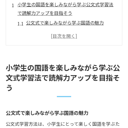
小学生の国語を楽しみながら学ぶ公文式学習法
で読解力アップを目指そう
公文式で楽しみながら学ぶ国語の魅力
小学生が公文式で国語力を向上させる理由
読解力を高めるための公文式のステップ
公文式を活用した国語の学習法
小学生に適した公文式国語学習の工夫
小学生の国語を楽しみながら学ぶ公
公文式で国語を学ぶことの楽しさ
文式学習法で読解力アップを目指そ
公文式で小学生の国語力を育成する読解力の秘
う
訣
公文式が小学生の読解力を育む理由
読解力向上に寄与する公文式の特徴
公文式で楽しみながら学ぶ国語の魅力
公文式による国語力の基礎づくり
公文式学習方法は、小学生にとって楽しく国語を学ぶた