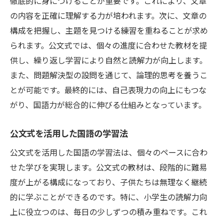
徹底的に身につけることが重要です。これにより、文章
チ
の内容を正確に理解する力が培われます。次に、文章の
新しい視点から公文式で国語を学ぶ
構成を把握し、主題を見つける練習を重ねることが求め
国語の基礎を固める公文式学習法の効果的な活
られます。公文式では、個々の進度に合わせた教材を提
用法
供し、繰り返し学習により自然と読解力が向上します。
公文式で国語の基礎をしっかりと固める
また、問題解決型の設問を通じて、論理的思考を養うこ
効果的に国語を学ぶための公文式活用法
とが可能です。最終的には、自己表現力の向上にもつな
国語の基礎力を高める公文式の導入
がり、国語力が総合的に伸びる仕組みとなっています。
公文式を通じた国語の基盤強化の手順
公文式を活用した国語の学習法
国語を楽しく学ぶ公文式の魅力
公文式で確立する国語の基礎力
公文式を活用した国語の学習法は、個々のペースに合わ
せた学びを実現します。公文式の教材は、段階的に難易
楽しく学ぶ国語公文式で小学生の読解力を伸ば
度が上がる構成になっており、子供たちは無理なく継続
すコツ
的に学ぶことができるのです。特に、小学生の読解力向
楽しみながら学ぶ公文式の国語学習
上に役立つのは、毎日の少しずつの積み重ねです。これ
公文式で楽しく読解力を伸ばす秘訣