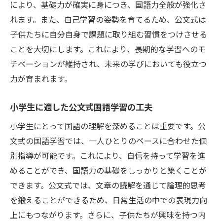
により、基礎力が確実に身につき、国語力全般が強化さ
小学生の興味を引き出す公文式の方法
れます。また、自己学習の姿勢を育てるため、公文式は
国語の学びを深める公文式のコツ
子供たちに自分自身で課題に取り組む習慣をつけさせる
子どもが楽しむ公文式学習のアイデア
ことを大切にします。これにより、長期的な学習へのモ
公文式で効果的に国語力を育む
チベーションが維持され、未来の学びにおいても役立つ
力が育まれます。
公文式を活用した小学生のための国語力向上プ
ログラム
小学生に適した公文式国語学習の工夫
公文式プログラムで国語力アップを目指す
小学生にとって国語の理解を深めることは重要です。公
小学生向け公文式の国語学習プラン
文式の国語学習では、一人ひとりのペースに合わせた個
公文式で実現する国語力向上のステップ
別指導が可能です。これにより、自信を持って学習を進
国語力向上に貢献する公文式のプログラム
めることができ、国語力の基礎をしっかりと築くことが
公文式を通じた国語の効果的なプラン
できます。公文式では、文章の読解を通じて論理的思考
持続的に国語力を伸ばす公文式のアプロー
を鍛えることができるため、日常生活の中での表現力向
チ
上にもつながります。さらに、子供たちが興味を持つ内