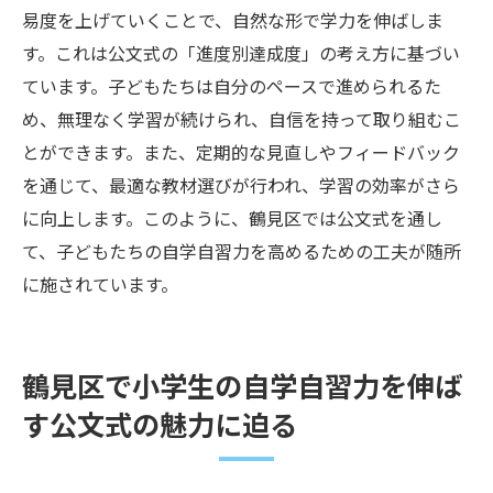
易度を上げていくことで、自然な形で学力を伸ばしま
家庭での公文式活用法の工夫と実践
す。これは公文式の「進度別達成度」の考え方に基づい
小学生の時期だからこそ学べる公文式の利
ています。子どもたちは自分のペースで進められるた
点
め、無理なく学習が続けられ、自信を持って取り組むこ
成長を見守る親御さんの声とその効果
とができます。また、定期的な見直しやフィードバック
を通じて、最適な教材選びが行われ、学習の効率がさら
に向上します。このように、鶴見区では公文式を通し
て、子どもたちの自学自習力を高めるための工夫が随所
に施されています。
鶴見区で小学生の自学自習力を伸ば
す公文式の魅力に迫る