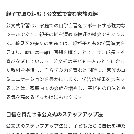
公文式が支える自学自習力の育成法鶴見区での
実践例
親子で取り組む！公文式で育む家族の絆
実際に行われている公文式の指導法
公文式学習は、家庭での自学自習をサポートする強力な
子どもたちの変化を見逃さない！成長の瞬
ツールであり、親子の絆を深める絶好の機会でもありま
間
す。鶴見区の多くの家庭では、親が子どもの学習進度を
見守り、時には一緒に問題を解くことで、共に成長する
公文式で身に付く問題解決能力と応用力
喜びを感じています。公文式は子ども一人ひとりに合っ
自学自習の成果を実感！公文式の具体的な
た教材を提供し、自ら学ぶ力を育むと同時に、家族のコ
成果
ミュニケーションを豊かにします。学習の成果を共有す
鶴見区の子どもたちが語る公文式の利点
ることは、家庭内での会話を増やし、子どもの自信とや
親御さんのサポートがもたらす公文式の効
る気を高めるきっかけにもなります。
果
鶴見区で注目の公文式学習法が小学生の自学自
自信を持たせる公文式のステップアップ法
習力を引き出す理由
公文式のステップアップ法は、子どもたちに自信を持た
公文式がもたらす学習の自律性