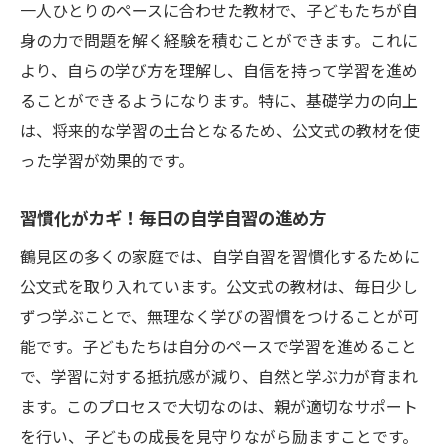
個別対応の強み！公文式での個人指導の効
一人ひとりのペースに合わせた教材で、子どもたちが自
果
身の力で問題を解く経験を積むことができます。これに
鶴見区の親御さんが選ぶ公文式の理由
より、自らの学び方を理解し、自信を持って学習を進め
学習効率を上げる！公文式のシステムの全
ることができるようになります。特に、基礎学力の向上
貌
は、将来的な学習の土台となるため、公文式の教材を使
った学習が効果的です。
自学自習の力を伸ばす！鶴見区で見つける公文
式のメリット
習慣化がカギ！毎日の自学自習の進め方
公文式で得られる自信と学習意欲
鶴見区の多くの家庭では、自学自習を習慣化するために
子どもが自ら学ぶ習慣をどう育むか
公文式を取り入れています。公文式の教材は、毎日少し
公文式の多様な教材を活用した効果的な学
ずつ学ぶことで、無理なく学びの習慣をつけることが可
習法
能です。子どもたちは自分のペースで学習を進めること
親が知らない！公文式の隠れた魅力
で、学習に対する抵抗感が減り、自然と学ぶ力が育まれ
鶴見区での公文式の新しい試みとその成果
ます。このプロセスで大切なのは、親が適切なサポート
未来に繋がる！公文式による学びの連鎖
を行い、子どもの成長を見守りながら励ますことです。