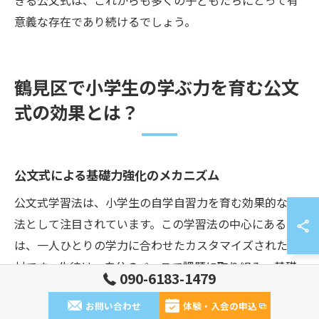
きる公文式は、これからも多くの子どもたちにとって有
意義な存在であり続けるでしょう。
鶴見区で小学生の学ぶ力を育む公文
式の効果とは？
公文式による基礎力強化のメカニズム
公文式学習法は、小学生の自学自習力を育む効果的な方
法として注目されています。この学習法の中心にあるの
は、一人ひとりの学力に合わせたカスタマイズされた教
材です。生徒は、自分のペースで課題に取り組み、基礎
090-6183-1479
から応用まで段階的にレベルアップしていきます。これ
お問い合わせ
体験・入会の申込
により、確実に基礎力が強化され、学校の授業でも自信