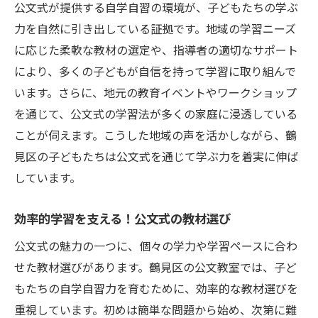
公文式で学ぶことが生涯学習へと繋がる道
公文式が提供する自学自習の環境が、子どもたちの学ぶ
力を自然に引き出している証拠です。地域の学習ニーズ
自学自習力を高める公文式の魅力を鶴見区で体
に応じた柔軟な教材の選定や、指導者の適切なサポート
験
により、多くの子どもが自信を持って学習に取り組んで
公文式での学習体験談
います。さらに、地元の教育イベントやワークショップ
鶴見区の教室で感じる公文式の雰囲気
を通じて、公文式の学習法が多くの家庭に浸透している
親子で取り組む公文式の家庭学習法
ことが伺えます。こうした地域の声を活かしながら、鶴
公文式を始めるきっかけと効果的な導入法
見区の子どもたちは公文式を通じて学ぶ力を着実に伸ば
実際に体験する公文式の魅力とは
しています。
未来の学びに繋がる公文式の教育
効率的学習を支える！公文式の教材選び
鶴見区の公文式で小学生が成長する自学自習力
の秘密
公文式の魅力の一つに、個々の学力や学習ペースに合わ
公文式の教材で得る集中力と持続力
せた教材選びがあります。鶴見区の公文教室では、子ど
もたちの自学自習力を育むために、効率的な教材選びを
成功体験が導く学習意欲の向上
重視しています。初めは簡単な問題から始め、次第に難
公文式と地域社会の繋がりを活かした学び