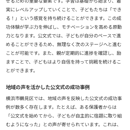
せるための重要な要素です。学習は基礎から始まり、着
地域社会と連携した公文式の取り組み
実にレベルアップしていくことで、子どもたちは「でき
子どもに合った学習ペースをどう見つける
る！」という感覚を持ち続けることができます。この成
か
功体験が学ぶ力を伸ばし、モチベーションを高める原動
未来を見据えた公文式の教育理念
力となります。公文式では、子どもが自分のペースで進
めることができるため、無理なく次のステージへと進む
実践者が語る！公文式の真価
ことが可能です。また、親が定期的に進捗を確認し、励
公文式で学ぶことの意義と楽しさ
ますことで、子どもはより自信を持って挑戦を続けるこ
鶴見区で小学生の学ぶ力を育む公文式の効果と
とができます。
は？
公文式による基礎力強化のメカニズム
地域の声を活かした公文式の成功事例
学び続ける力をどう育てるか
横浜市鶴見区では、地域の声を反映した公文式の成功事
自信と達成感を得る公文式の学習方法
例が数多く存在します。たとえば、ある保護者からは
公文式での成功体験がもたらす精神的成長
「公文式を始めてから、子どもが自主的に宿題に取り組
鶴見区の教育現場での公文式の役割
むようになった」との声が寄せられています。これは、