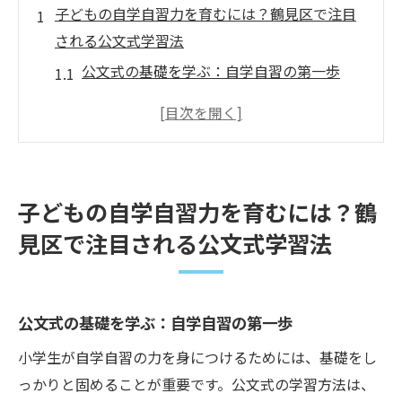
子どもの自学自習力を育むには？鶴見区で注目
される公文式学習法
公文式の基礎を学ぶ：自学自習の第一歩
習慣化がカギ！毎日の自学自習の進め方
親子で取り組む！公文式で育む家族の絆
自信を持たせる公文式のステップアップ法
地域の声を活かした公文式の成功事例
子どもの自学自習力を育むには？鶴
効率的学習を支える！公文式の教材選び
見区で注目される公文式学習法
鶴見区で小学生の自学自習力を伸ばす公文式の
魅力に迫る
公文式で学ぶ楽しさを実感する子どもたち
公文式の基礎を学ぶ：自学自習の第一歩
自発的に学び続ける力を養う方法
小学生が自学自習の力を身につけるためには、基礎をし
学年を越えて挑戦！公文式の無限の可能性
っかりと固めることが重要です。公文式の学習方法は、