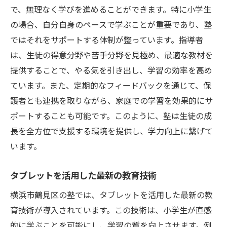
で、無理なく学びを進めることができます。特に小学生
柔軟な時間割とスケジュール調整の重要性
の場合、自分自身のペースで学ぶことが重要であり、塾
体験談から見る塾の実情
ではそれをサポートする体制が整っています。指導者
塾選びにおける地域の教育事情
は、生徒の得意分野や苦手分野を見極め、最適な教材を
口コミで探る実際の雰囲気と授業内容
提供することで、やる気を引き出し、学習の効率を高め
多角的な視点で選ぶ塾の特徴
ています。また、定期的なフィードバックを通じて、保
横浜市鶴見区にある塾の成功事例：小学生の学
護者とも連携を取りながら、家庭での学習を効果的にサ
力向上に貢献
ポートすることも可能です。このように、塾は生徒の成
学力テストで優秀な成績を収めた生徒の声
長を全方位で支援する環境を提供し、学力向上に繋げて
います。
長期間通塾による学力の推移
塾での勉強が家庭学習に与える影響
タブレットを活用した最新の教育技術
学校との連携による学習効果の向上
横浜市鶴見区の塾では、タブレットを活用した最新の教
個別フォローがもたらす成績アップの事例
育技術が導入されています。この技術は、小学生が直感
塾の選び方で未来を変える：横浜市鶴見区の小
的に学ぶことを可能にし、学習の質を向上させます。例