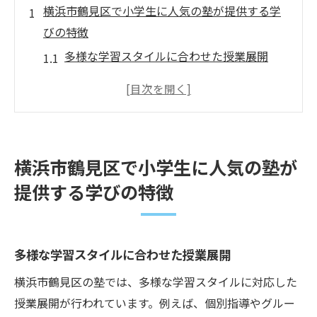
横浜市鶴見区で小学生に人気の塾が提供する学
びの特徴
多様な学習スタイルに合わせた授業展開
個別対応で一人ひとりの成長を支える方法
タブレットを活用した最新の教育技術
自ら学ぶ力を育むためのサポート体制
家庭学習と連携した効果的なカリキュラム
横浜市鶴見区で小学生に人気の塾が
地域密着型のコミュニケーション
提供する学びの特徴
塾選びで失敗しないためのポイントと横浜市鶴
見区のおすすめ塾
口コミで分かる評判の真相
多様な学習スタイルに合わせた授業展開
体験授業を活用した選び方
横浜市鶴見区の塾では、多様な学習スタイルに対応した
個別指導と集団指導の違いを理解する
授業展開が行われています。例えば、個別指導やグルー