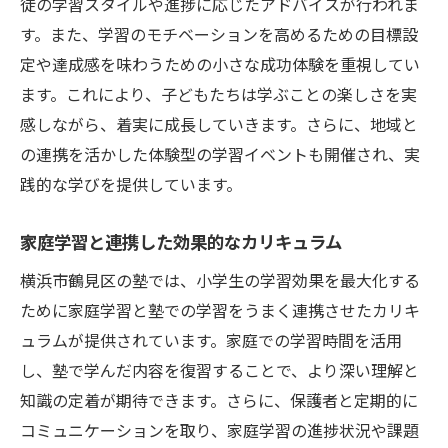
徒の学習スタイルや進捗に応じたアドバイスが行われま
神奈川県横浜市鶴見区で見つける小学生に最適
す。また、学習のモチベーションを高めるための目標設
な学びの場
定や達成感を味わうための小さな成功体験を重視してい
ます。これにより、子どもたちは学ぶことの楽しさを実
教育機関が提供する多彩なプログラム
感しながら、着実に成長していきます。さらに、地域と
生徒一人ひとりを大切にする環境
の連携を活かした体験型の学習イベントも開催され、実
保護者も学べる教育セミナーの紹介
践的な学びを提供しています。
コミュニティとの連携を生かした教育
未来を見据えた学びの選択肢
家庭学習と連携した効果的なカリキュラム
横浜市鶴見区の塾では、小学生の学習効果を最大化する
ために家庭学習と塾での学習をうまく連携させたカリキ
ュラムが提供されています。家庭での学習時間を活用
し、塾で学んだ内容を復習することで、より深い理解と
知識の定着が期待できます。さらに、保護者と定期的に
コミュニケーションを取り、家庭学習の進捗状況や課題