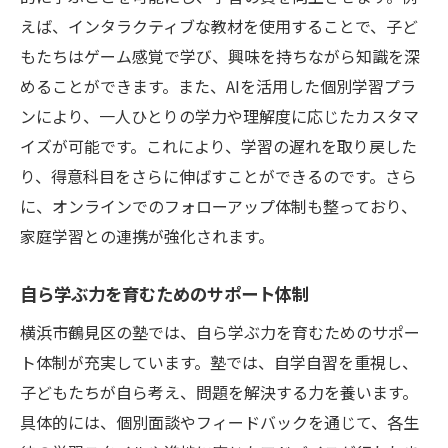
学生に注目
えば、インタラクティブな教材を使用することで、子ど
将来を見据えた学力向上の戦略
もたちはゲーム感覚で学び、興味を持ちながら知識を深
進学先に対応した科目選択の重要性
めることができます。また、AIを活用した個別学習プラ
志望校合格に向けた特別プログラム
ンにより、一人ひとりの学力や理解度に応じたカスタマ
教育プランニングの必要性
イズが可能です。これにより、学習の遅れを取り戻した
り、得意科目をさらに伸ばすことができるのです。さら
生徒と保護者が一体となる学びの姿
に、オンラインでのフォローアップ体制も整っており、
鶴見区で評判の塾が提供する個別指導と集団指
家庭学習との連携が強化されます。
導のメリット
個別指導の利点と効果的な活用法
自ら学ぶ力を育むためのサポート体制
集団指導の中で得られる仲間意識
横浜市鶴見区の塾では、自ら学ぶ力を育むためのサポー
それぞれの授業形式がもたらす成果
ト体制が充実しています。塾では、自学自習を重視し、
親御さんも安心のサポート体制
子どもたちが自ら考え、問題を解決する力を養います。
選択肢が豊富なカリキュラムの魅力
具体的には、個別面談やフィードバックを通じて、各生
生徒のタイプに応じた指導法の選び方