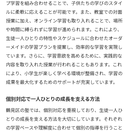
学習環境と通塾の利便性を考慮する
プ学習を組み合わせることで、子供たちの学びのスタイ
保護者と塾のコミュニケーションの重要性
ルに柔軟に応えることが可能です。また、教室での対面
資格や実績で見る塾の信頼性
授業に加え、オンライン学習も取り入れることで、場所
や時間に縛られずに学習が進められます。これにより、
神奈川県横浜市鶴見区で小学生が学ぶ塾の魅力
生徒一人ひとりの特性やスケジュールに合わせたオーダ
とその効果
ーメイドの学習プランを提案し、効率的な学習を実現し
学力向上に直結する指導法の秘密
ています。さらに、学習意欲を高めるために、実践的な
学習のモチベーションを高める仕掛け
内容を取り入れた授業が行われることもあります。これ
苦手科目を克服するための特別プログラム
により、小学生が楽しく学べる環境が整備され、学習の
小学生に特化した安心サポート体制
成果を最大化するためのサポートが充実しています。
親子で取り組む学びの時間の重要性
個別対応で一人ひとりの成長を支える方法
地域の教育イベントと塾の関わり
小学生に最適な塾を見つける方法：横浜市鶴見
鶴見区の塾では、個別対応を重視しており、生徒一人ひ
区の事例から学ぶ
とりの成長を支える方法を大切にしています。それぞれ
過去の成功事例から学ぶ塾選びのポイント
の学習ペースや理解度に合わせて個別の指導を行うこと