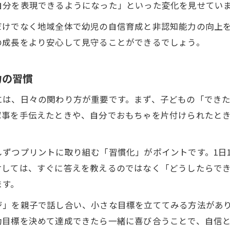
幼児期に非認知能力を育てる意義を解説
自分を表現できるようになった」といった変化を見せてい
自信育成と非認知能力の発達が成長に与える影響
だけでなく地域全体で幼児の自信育成と非認知能力の向上
幼児が社会で生きる力を非認知能力で養う
の成長をより安心して見守ることができるでしょう。
失敗を恐れず挑戦する幼児の非認知力支援法
家庭と地域が連携した自信育成のすすめ
力の習慣
公文式を通じた幼児の自信と非認知力の発展
には、日々の関わり方が重要です。まず、子どもの「でき
公文式で幼児の非認知能力が伸びる理由を探る
家事を手伝えたときや、自分でおもちゃを片付けられたと
自信と非認知力を同時に育てる公文式活用法
幼児の変化を実感できる公文式学習の成果
ずつプリントに取り組む「習慣化」がポイントです。1日
保護者が語る公文式による自信育成の実例
対しては、すぐに答えを教えるのではなく「どうしたらで
非認知能力向上のための公文式教室の工夫
ます。
ジ」を親子で話し合い、小さな目標を立ててみる方法があり
動目標を決めて達成できたら一緒に喜び合うことで、自信