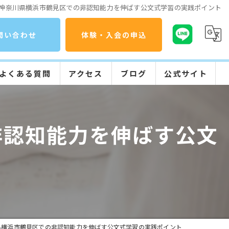
神奈川県横浜市鶴見区での非認知能力を伸ばす公文式学習の実践ポイント
問い合わせ
体験・入会の申込
よくある質問
アクセス
ブログ
公式サイト
コラム
公文式の特長
非認知能力を伸ばす公文
入会までの流れ
学習の流れ
県横浜市鶴見区での非認知能力を伸ばす公文式学習の実践ポイント