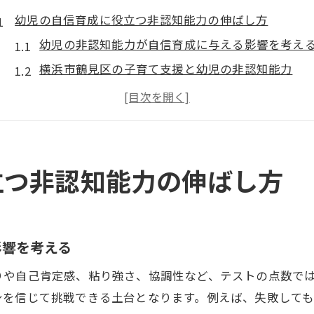
幼児の自信育成に役立つ非認知能力の伸ばし方
幼児の非認知能力が自信育成に与える影響を考え
横浜市鶴見区の子育て支援と幼児の非認知能力
家庭でできる幼児の自信育成と非認知力の習慣
非認知能力を育てる子ども家庭支援課の活用法
幼児期に大切な自信と非認知能力の関係性
公文式学習で育む鶴見区の幼児非認知力
立つ非認知能力の伸ばし方
幼児の非認知能力を伸ばす公文式の特長とは
鶴見区で広がる公文式学習の非認知力向上効果
自信育成に効く公文式学習と幼児の成長支援
影響を考える
非認知能力を伸ばす公文式の実践ポイント
りや自己肯定感、粘り強さ、協調性など、テストの点数で
幼児が自ら学ぶ力を公文式で養う秘訣
身を信じて挑戦できる土台となります。例えば、失敗して