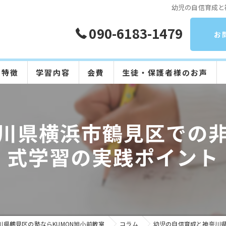
幼児の自信育成と
090-6183-1479
お
の特徴
学習内容
会費
生徒・保護者様のお声
算数
川県横浜市鶴見区での
数学
式学習の実践ポイント
英語
国語
日本語
川県鶴見区の塾ならKUMON旭小前教室
コラム
幼児の自信育成と神奈川