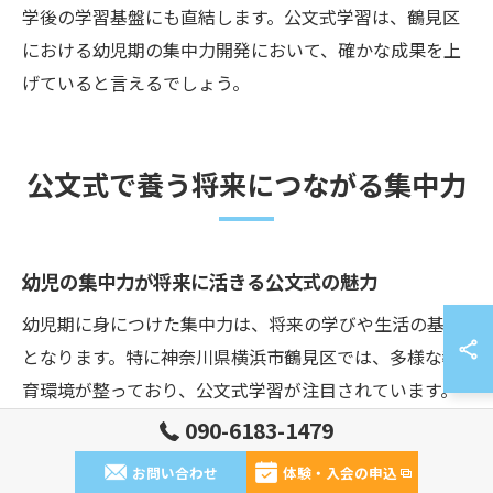
学後の学習基盤にも直結します。公文式学習は、鶴見区
における幼児期の集中力開発において、確かな成果を上
げていると言えるでしょう。
公文式で養う将来につながる集中力
幼児の集中力が将来に活きる公文式の魅力
幼児期に身につけた集中力は、将来の学びや生活の基礎
となります。特に神奈川県横浜市鶴見区では、多様な教
育環境が整っており、公文式学習が注目されています。
公文式は、お子さま一人ひとりのペースに合わせて進め
090-6183-1479
られるため、無理なく集中力が養われる点が魅力です。
お問い合わせ
体験・入会の申込