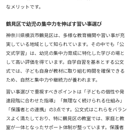
果的
なメリットです。
幼児集中力を最大化する自学自習の工夫
鶴見区で幼児の集中力を伸ばす習い事選び
落ち着きある幼児を育てる集中力強化法
鶴見区における公文式が選ばれる理由
神奈川県横浜市鶴見区は、多様な教育機関や習い事が充
実している地域として知られています。その中でも「公
鶴見区で幼児集中力を伸ばす公文式の強み
文式学習」は、幼児の集中力育成に特化した学びの場と
保護者が公文式を選ぶ理由と集中力の関係
して高い評価を得ています。自学自習を基本とする公文
幼児の集中力育成に公文式が適している背
式では、子ども自身が教材に取り組む時間を確保できる
景
ため、自然と集中力や継続力が養われます。
公文式で幼児集中力が伸びる地域特性とは
習い事選びで重視すべきポイントは「子どもの個性や発
鶴見区で公文式が支持される集中力育成実
達段階に合わせた指導」「無理なく続けられる仕組み」
績
「保護者との連携」の3点です。公文式はこれらをバラン
公文式で養う将来につながる集中力
スよく満たしており、特に鶴見区の教室では、家庭と教
幼児の集中力が将来に活きる公文式の魅力
室が一体となったサポート体制が整っています。保護者
公文式で幼児集中力を伸ばすことの重要性