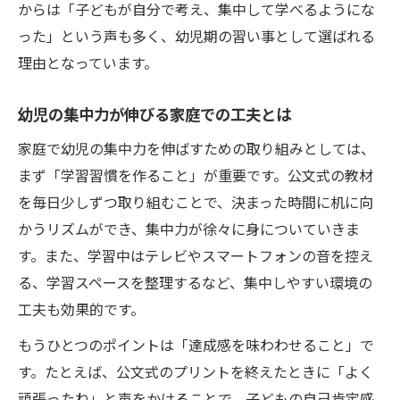
からは「子どもが自分で考え、集中して学べるようにな
将来の学びを支える幼児の集中力育成法
った」という声も多く、幼児期の習い事として選ばれる
幼児集中力が子どもの自己成長を促す理由
理由となっています。
公文式学習で養う継続力と集中力の関係性
幼児の集中力が伸びる家庭での工夫とは
家庭で幼児の集中力を伸ばすための取り組みとしては、
まず「学習習慣を作ること」が重要です。公文式の教材
を毎日少しずつ取り組むことで、決まった時間に机に向
かうリズムができ、集中力が徐々に身についていきま
す。また、学習中はテレビやスマートフォンの音を控え
る、学習スペースを整理するなど、集中しやすい環境の
工夫も効果的です。
もうひとつのポイントは「達成感を味わわせること」で
す。たとえば、公文式のプリントを終えたときに「よく
頑張ったね」と声をかけることで、子どもの自己肯定感