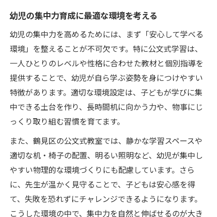
幼児集中力を育てる家庭での日常習慣
幼児の集中力育成に最適な環境を考える
遊びを通じて幼児の集中力を伸ばすポイン
幼児の集中力を高めるためには、まず「安心して学べる
ト
環境」を整えることが不可欠です。特に公文式学習は、
集中力が伸びる公文式学習の特徴とは
一人ひとりのレベルや性格に合わせた教材と個別指導を
幼児の集中力を高める公文式学習の魅力
提供することで、幼児が自ら学ぶ姿勢を身につけやすい
特徴があります。適切な環境設定は、子どもが学びに集
公文式で幼児集中力が伸びる仕組みとは
中できる土台を作り、長時間机に向かう力や、物事にじ
幼児集中力を養う公文式の反復学習効果
っくり取り組む習慣を育てます。
公文式学習が幼児の集中力に与える影響
また、鶴見区の公文式教室では、静かな学習スペースや
幼児期から集中力を養う公文式の実例紹介
適切な机・椅子の配置、明るい照明など、幼児が集中し
自学自習で育つ幼児の落ち着きと集中力
やすい物理的な環境づくりにも配慮しています。さら
自学自習が幼児の集中力を育む理由
に、先生が温かく見守ることで、子どもは安心感を得
幼児集中力を高める自学習慣の作り方
て、失敗を恐れずにチャレンジできるようになります。
自学自習が幼児の自己肯定感と集中力に効
こうした環境の中で、集中力を自然と伸ばせるのが大き