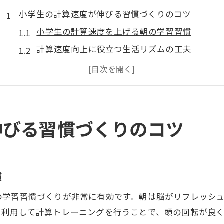
小学生の計算速度が伸びる習慣づくりのコツ
小学生の計算速度を上げる朝の学習習慣
計算速度向上に役立つ生活リズムの工夫
家庭でできる小学生向け計算速度練習法
公文式で身につく計算速度アップの秘訣
小学生が続けやすい計算速度習慣の作り方
毎日の計算トレーニングで実感する公文式の効果
伸びる習慣づくりのコツ
小学生の計算速度を伸ばす公文式の特長
公文式で計算速度と学習意欲が同時に成長
毎日の公文式トレーニングで計算速度向上
慣
小学生の計算速度アップに公文式は最適
の学習習慣づくりが非常に有効です。朝は脳がリフレッシ
繰り返しが計算速度を伸ばす公文式の秘訣
を利用して計算トレーニングを行うことで、頭の回転が良く