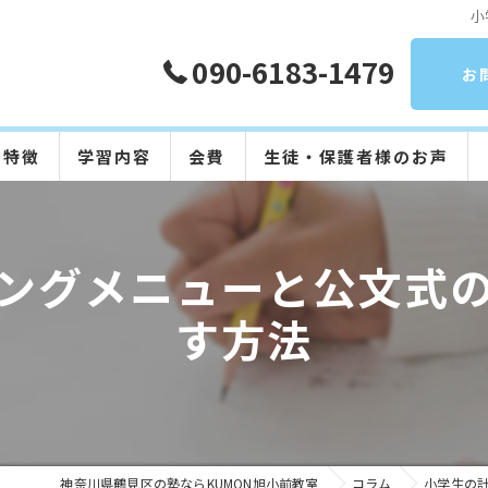
小
090-6183-1479
お
の特徴
学習内容
会費
生徒・保護者様のお声
算数
ングメニューと公文式
数学
す方法
英語
国語
日本語
神奈川県鶴見区の塾ならKUMON旭小前教室
コラム
小学生の