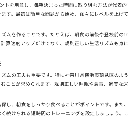
生活リズムに合わせた計算練習法を徹底解説
リントを用意し、毎朝決まった時間に取り組む方法が代表
小学生の生活リズムと計算速度を両立する工夫
きます。最初は簡単な問題から始め、徐々にレベルを上げ
登校前後で実践できる計算速度トレーニング
家庭学習で計算速度を上げる時短テクニック
ズムを作ることです。たとえば、朝食の前後や登校前の1
生活スタイル別小学生の計算速度強化法
、計算速度アップだけでなく、規則正しい生活リズムも身
無理なく続く計算速度アップの時間割例
公文式学習で計算力と考える力を同時に育む方法
夫
公文式で小学生の計算速度と思考力を伸ばす
リズムの工夫も重要です。特に神奈川県横浜市鶴見区のよ
計算速度と応用力を育てる公文式の工夫
組むことが求められます。規則正しい睡眠や食事、適度な
小学生の計算速度向上と論理力養成の両立法
公文式で計算速度と考える力が身につく理由
確保し、朝食をしっかり食べることがポイントです。また
自信を育む公文式の計算速度アップの実践例
なく続けられる短時間のトレーニングを設定しましょう。
無理なく続けられる鶴見区の計算メニュー実例