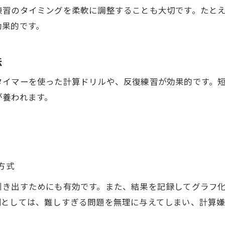
小学生に最適な計算速度強化メニューの選び方
練習のタイミングを柔軟に調整することも大切です。たと
家庭で続けやすい計算速度練習実例を紹介
効果的です。
計算速度向上に役立つ定番トレーニング一覧
無理なく計算速度を伸ばす練習法のコツ
法
公文式を取り入れた計算速度アップの実例
タイマーを使った計算ドリルや、反復練習が効果的です。
計算速度アップに役立つ公文式の魅力とは
が養われます。
公文式が小学生の計算速度に効く理由
計算速度を伸ばす公文式ならではの利点
小学生が実感する公文式の計算速度向上効果
計算速度アップに公文式が選ばれるポイント
方式
公文式で計算速度と自信を同時に高める方法
引き出すためにも有効です。また、結果を記録してグラフ
例としては、難しすぎる問題を無理に与えてしまい、計算