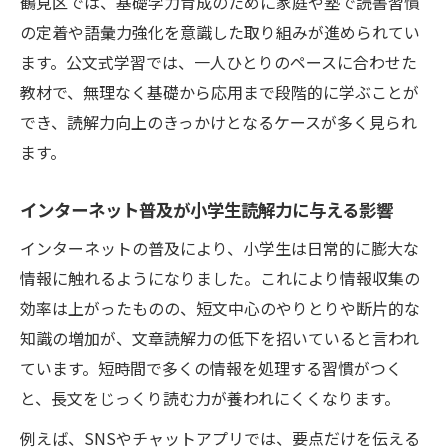
鶴見区では、基礎学力育成のために家庭や塾で読書習慣
小学生の基礎学力育成に公文式が有効な理
の定着や語彙力強化を意識した取り組みが進められてい
由
ます。公文式学習では、一人ひとりのペースに合わせた
学力の土台を築く家庭学習サポート法
教材で、無理なく基礎から応用まで段階的に学ぶことが
でき、読解力向上のきっかけとなるケースが多く見られ
小学生の基礎学力育成を支える家庭学習法
ます。
読解力を伸ばすための家庭サポートの工夫
親子でできる語彙力強化の家庭学習アイデ
インターネット普及が小学生読解力に与える影響
ア
インターネットの普及により、小学生は日常的に膨大な
毎日の習慣が小学生の基礎学力育成を促進
情報に触れるようになりました。これにより情報収集の
家庭学習で読解力を強化するポイント
効率は上がったものの、短文中心のやりとりや断片的な
オンライン教材やタブレット活用の実践法
知識の増加が、文章読解力の低下を招いていると言われ
小学生の基礎学力育成に最適なタブレット
ています。短時間で多くの情報を処理する習慣がつく
活用術
と、長文をじっくり読む力が養われにくくなります。
オンライン教材が読解力強化に果たす役割
例えば、SNSやチャットアプリでは、要点だけを伝える