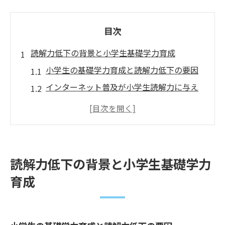
目次
読解力低下の背景と小学生基礎学力育成
小学生の基礎学力育成と読解力低下の要因
インターネット普及が小学生読解力に与え
る影響
家庭環境が基礎学力と読解力へ及ぼす作用
学校教育で重視される小学生の基礎学力育
成法
読解力低下の背景と小学生基礎学力
読解力低下を防ぐための家庭と塾の連携策
育成
語彙力アップに役立つ日常習慣の工夫
語彙力向上に役立つ家庭の日常習慣の工夫
小学生の基礎学力育成に繋がる言葉遊びの