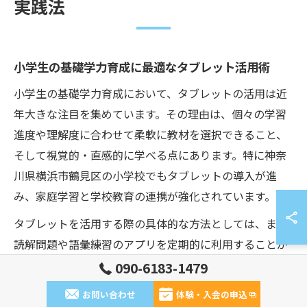
実践法
小学生の基礎学力育成に最適なタブレット活用術
小学生の基礎学力育成において、タブレットの活用は近
年大きな注目を集めています。その理由は、個々の学習
進度や理解度に合わせて柔軟に教材を選択できること、
そして視覚的・直感的に学べる点にあります。特に神奈
川県横浜市鶴見区の小学校でもタブレットの導入が進
み、家庭学習と学校教育の連携が強化されています。
タブレットを活用する際の具体的な方法としては、まず
読解問題や語彙練習のアプリを定期的に利用することが
効果的です。また、音読や自動採点機能を取り入れるこ
090-6183-1479
とで、子どもたち自身が自分の弱点や成長ポイントを客
お問い合わせ
体験・入会の申込
観的に把握できます。例えば、公文式学習のデジタル教