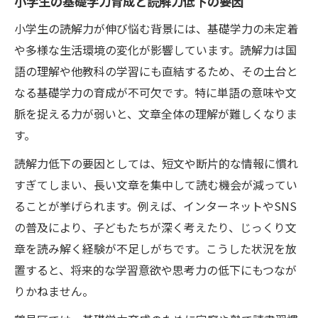
小学生の基礎学力育成と読解力低下の要因
実践法
小学生の読解力が伸び悩む背景には、基礎学力の未定着
家庭会話が語彙力と読解力を伸ばす理由
や多様な生活環境の変化が影響しています。読解力は国
語彙力アップに効果的な読書習慣の作り方
語の理解や他教科の学習にも直結するため、その土台と
表現力と語彙力を育てる日々の工夫ポイン
なる基礎学力の育成が不可欠です。特に単語の意味や文
ト
脈を捉える力が弱いと、文章全体の理解が難しくなりま
公文式学習が読解力に与える効果とは
す。
公文式学習で小学生の基礎学力育成が進む
読解力低下の要因としては、短文や断片的な情報に慣れ
理由
すぎてしまい、長い文章を集中して読む機会が減ってい
読解力向上に役立つ公文式の具体的メリッ
ることが挙げられます。例えば、インターネットやSNS
ト
の普及により、子どもたちが深く考えたり、じっくり文
家庭学習と公文式を組み合わせた読解力強
章を読み解く経験が不足しがちです。こうした状況を放
化法
置すると、将来的な学習意欲や思考力の低下にもつなが
りかねません。
公文式学習が語彙力と表現力にもたらす効
果