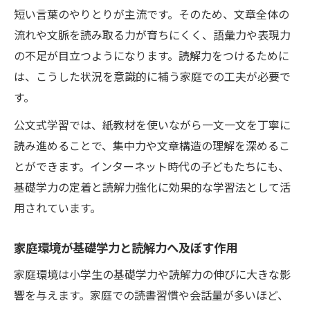
タブレット学習で語彙力を伸ばすポイント
短い言葉のやりとりが主流です。そのため、文章全体の
小学生の基礎学力育成に役立つデジタル教
流れや文脈を読み取る力が育ちにくく、語彙力や表現力
材
の不足が目立つようになります。読解力をつけるために
家庭で実践できるオンライン学習のコツ
は、こうした状況を意識的に補う家庭での工夫が必要で
す。
ベネッセ系学習法との違いも押さえる
小学生基礎学力育成における公文式とベネ
公文式学習では、紙教材を使いながら一文一文を丁寧に
ッセの違い
読み進めることで、集中力や文章構造の理解を深めるこ
読解力向上で注目される学習法の比較ポイ
とができます。インターネット時代の子どもたちにも、
ント
基礎学力の定着と読解力強化に効果的な学習法として活
用されています。
ベネッセ系やグリムスクールとの指導法の
違い
家庭環境が基礎学力と読解力へ及ぼす作用
小学生に最適な学力育成法を選ぶための視
家庭環境は小学生の基礎学力や読解力の伸びに大きな影
点
響を与えます。家庭での読書習慣や会話量が多いほど、
公文式と他社学習法の効果的な組み合わせ