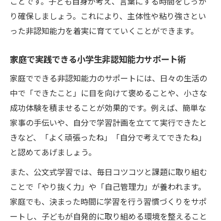
ことです。子ども自身が考え、言葉にする時間をしっか
家庭で小学生非認知能力を鍛える日常習慣
り確保しましょう。これにより、主体性や粘り強さとい
子どもの挑戦心を引き出す非認知能力支援
った非認知能力を着実に育てていくことができます。
小学生非認知能力向上に役立つ家庭の工夫
家庭で実践できる小学生非認知能力サポート術
自己肯定感を育む学習のヒントとは何か
小学生非認知能力が自己肯定感に与える影
家庭でできる非認知能力のサポートには、日々の生活の
響
中で「できたこと」に目を向けて褒めることや、小さな
成功体験を積ませることが効果的です。例えば、簡単な
達成感で高める小学生非認知能力と学びの
家事の手伝いや、自分で学習計画を立てて実行できたと
工夫
きなど、「よく頑張ったね」「自分で考えてできたね」
小学生非認知能力を活かした学習アプロー
と認めてあげましょう。
チ
褒め方で変わる小学生非認知能力と自己肯
また、公文式学習では、毎日コツコツと課題に取り組む
定感
ことで「やり抜く力」や「自己管理力」が養われます。
家庭でも、決まった時間に学習を行う習慣づくりをサポ
小学生非認知能力を重視した目標設定の方
ートし、子どもが自発的に取り組める環境を整えること
法