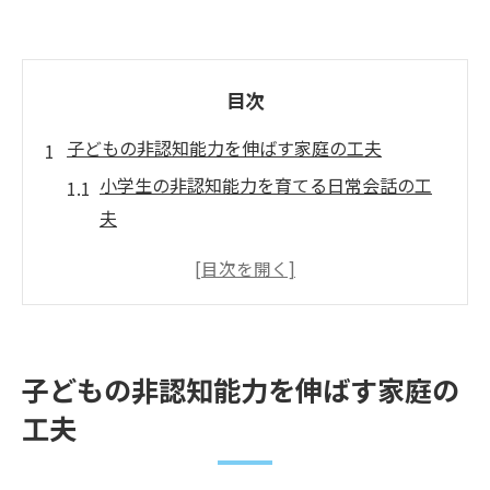
目次
子どもの非認知能力を伸ばす家庭の工夫
小学生の非認知能力を育てる日常会話の工
夫
家庭で実践できる小学生非認知能力サポー
ト術
非認知能力を高めるための親子コミュニケ
ーション
子どもの非認知能力を伸ばす家庭の
小学生の自信を育む非認知能力サポートの
工夫
方法
失敗から学ぶ力を小学生非認知能力で育成