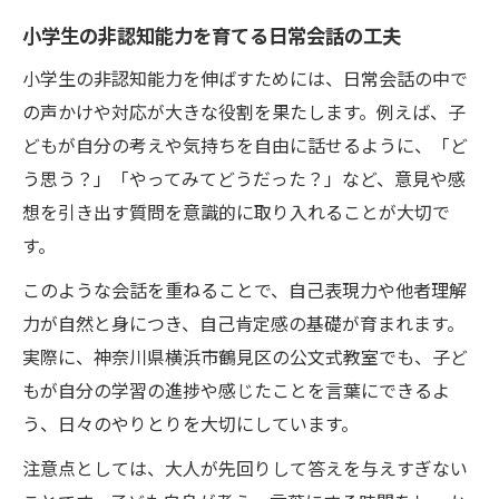
小学生の成長に公文式学習が果たす役割
小学生の非認知能力を育てる日常会話の工夫
公文式で小学生非認知能力が伸びる理由
小学生の非認知能力を伸ばすためには、日常会話の中で
小学生非認知能力強化に役立つ公文式の仕
の声かけや対応が大きな役割を果たします。例えば、子
組み
どもが自分の考えや気持ちを自由に話せるように、「ど
自学自習が小学生非認知能力を高めるポイ
う思う？」「やってみてどうだった？」など、意見や感
ント
想を引き出す質問を意識的に取り入れることが大切で
公文式が育てる小学生のやり抜く力と非認
す。
知能力
このような会話を重ねることで、自己表現力や他者理解
小学生の非認知能力向上に公文式が寄与す
力が自然と身につき、自己肯定感の基礎が育まれます。
る要素
実際に、神奈川県横浜市鶴見区の公文式教室でも、子ど
非認知能力を意識した日々のサポート術
もが自分の学習の進捗や感じたことを言葉にできるよ
小学生非認知能力を伸ばす日々の声かけ例
う、日々のやりとりを大切にしています。
自己肯定感を高める小学生非認知能力サポ
注意点としては、大人が先回りして答えを与えすぎない
ート