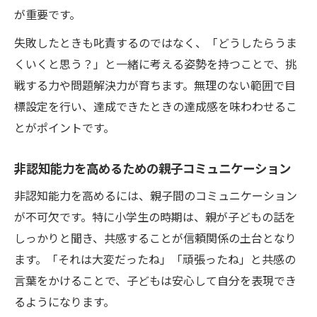
が重要です。
協調性を高める小学生への声かけポイント
失敗したときも叱責するのではなく、「どうしたらうま
小学生非認知能力を伸ばす協調性の育て方
くいくと思う？」と一緒に考える姿勢を持つことで、挑
グループ活動で小学生非認知能力を強化す
戦する力や問題解決力が育ちます。無理のない範囲で目
る秘訣
標設定を行い、達成できたときの達成感を味わわせるこ
小学生非認知能力と協調性を引き出す声か
とがポイントです。
け例
友達との関わりで伸ばす小学生非認知能力
非認知能力を高めるための親子コミュニケーション
小学生非認知能力と協調性の関係性を解説
非認知能力を高めるには、親子間のコミュニケーション
公文式で非認知能力を強化する実践例紹介
が不可欠です。特に小学生の時期は、親が子どもの話を
公文式で小学生非認知能力が向上した事例
しっかりと聞き、共感することが信頼関係の土台となり
小学生非認知能力を伸ばす公文式活用ポイ
ます。「それは大変だったね」「頑張ったね」と共感の
ント
言葉をかけることで、子どもは安心して自分を表現でき
実践から学ぶ小学生非認知能力強化の工夫
るようになります。