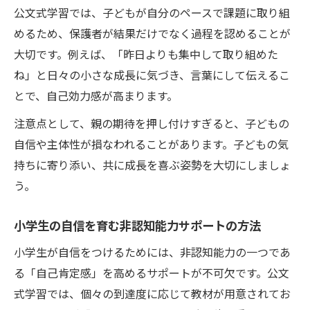
公文式が小学生非認知能力に与えた変化
公文式学習では、子どもが自分のペースで課題に取り組
小学生非認知能力を高める公文式の実践方
めるため、保護者が結果だけでなく過程を認めることが
法
大切です。例えば、「昨日よりも集中して取り組めた
ね」と日々の小さな成長に気づき、言葉にして伝えるこ
とで、自己効力感が高まります。
注意点として、親の期待を押し付けすぎると、子どもの
自信や主体性が損なわれることがあります。子どもの気
持ちに寄り添い、共に成長を喜ぶ姿勢を大切にしましょ
う。
小学生の自信を育む非認知能力サポートの方法
小学生が自信をつけるためには、非認知能力の一つであ
る「自己肯定感」を高めるサポートが不可欠です。公文
式学習では、個々の到達度に応じて教材が用意されてお