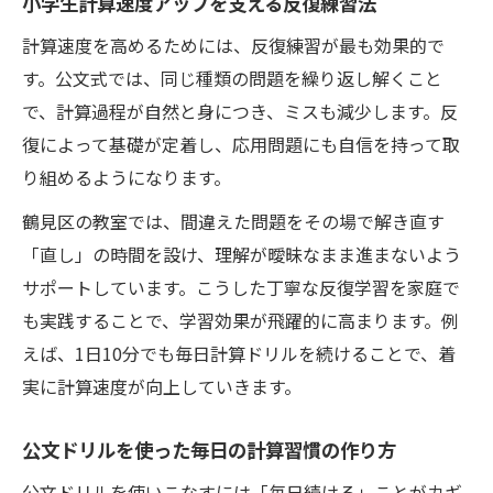
小学生計算速度アップを支える反復練習法
自宅学習に最適な計算ドリル小学生向け活
用法
計算速度を高めるためには、反復練習が最も効果的で
す。公文式では、同じ種類の問題を繰り返し解くこと
無料ドリルで計算速度を伸ばす習慣の作り
で、計算過程が自然と身につき、ミスも減少します。反
方
復によって基礎が定着し、応用問題にも自信を持って取
公文問題集を併用した計算速度強化の方法
り組めるようになります。
小学生が迷わない計算教材の選び方
鶴見区の教室では、間違えた問題をその場で解き直す
小学生に最適な計算ドリル選びの基準とは
「直し」の時間を設け、理解が曖昧なまま進まないよう
計算速度を伸ばす公文ドリル教材の見極め
サポートしています。こうした丁寧な反復学習を家庭で
方
も実践することで、学習効果が飛躍的に高まります。例
くもん小学ドリル一覧を活用した選び方
えば、1日10分でも毎日計算ドリルを続けることで、着
計算速度アップに役立つ教材比較ポイント
実に計算速度が向上していきます。
小学生のレベル別計算ドリル選びのコツ
公文ドリルを使った毎日の計算習慣の作り方
公文ドリルを使いこなすには「毎日続ける」ことがカギ