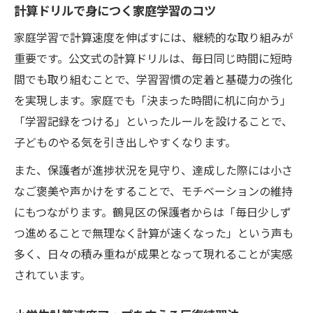
計算ドリルで身につく家庭学習のコツ
毎日の計算ドリルで家庭学習の効果を実感
家庭学習で計算速度を伸ばすには、継続的な取り組みが
公文式で身につく計算速度アップ術
重要です。公文式の計算ドリルは、毎日同じ時間に短時
小学生の計算速度は公文式でどこまで伸び
間でも取り組むことで、学習習慣の定着と基礎力の強化
る？
を実現します。家庭でも「決まった時間に机に向かう」
公文式学習法が計算速度に与える効果とは
「学習記録をつける」といったルールを設けることで、
計算ドリル反復で得られる計算速度アップ
子どものやる気を引き出しやすくなります。
術
また、保護者が進捗状況を見守り、達成した際には小さ
小学生のやる気を引き出す公文式の工夫
なご褒美や声かけをすることで、モチベーションの維持
公文ドリルで計算速度が身につく理由を解
にもつながります。鶴見区の保護者からは「毎日少しず
説
つ進めることで無理なく計算が速くなった」という声も
無料ドリルを使った計算力強化のコツ
多く、日々の積み重ねが成果となって現れることが実感
小学生計算速度アップに無料ドリルを活用
されています。
くもん計算ドリル無料版の選び方と使い方