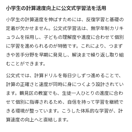
小学生向け公文計算ドリルで計算速度強化
小学生の計算速度向上に公文式学習法を活用
計算ドリル活用で小学生の得意分野を伸ば
小学生の計算速度を伸ばすためには、反復学習と基礎の
す方法
定着が欠かせません。公文式学習法は、無学年制カリキ
公文式計算ドリルの反復が計算速度を変え
ュラムを採用し、子どもの理解度や進度に合わせて個別
る
に学習を進められるのが特徴です。これにより、つまず
無学年制公文ドリルで小学生の計算力アッ
きや苦手分野を早期に発見し、解決まで繰り返し取り組
プ
むことができます。
小学生に合う公文式ドリル選びのポイント
公文式では、計算ドリルを毎日少しずつ進めることで、
自宅学習で計算力を高めるステップ
計算の正確さと速度が同時に身につくよう設計されてい
小学生が自宅で計算速度を伸ばす学習手順
ます。鶴見区の教室でも、生徒一人ひとりの進度に合わ
公文ドリルを使った反復練習の進め方
せて個別に指導されるため、自信を持って学習を継続で
きる環境が整っています。こうした体系的な学習が、計
自宅学習で計算速度を上げる工夫と習慣
算速度の向上へと直結します。
小学生計算速度アップに役立つ無料ドリル
活用