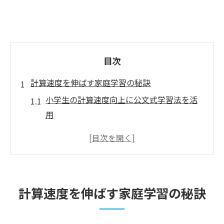
目次
計算速度を伸ばす家庭学習の秘訣
小学生の計算速度向上に公文式学習法を活
用
計算ドリルで身につく家庭学習のコツ
小学生計算速度アップを支える反復練習法
公文ドリルを使った毎日の計算習慣の作り
方
計算速度を伸ばす家庭学習の秘訣
計算速度向上のためのドリル選びポイント
小学生に最適な公文式計算ドリル活用法