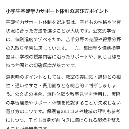
小学生基礎学力を高める公文式のステップ
小学生基礎学力サポート体制の選び方ポイント
アップ法
基礎学力サポート体制を選ぶ際は、子どもの性格や学習
家庭でできる基礎学力サポートのコツ
状況に合った方法を選ぶことが大切です。公文式学習
小学生基礎学力を家庭で支える日々の工夫
は、個別進度で学べるため、苦手分野の克服や得意分野
家庭学習で小学生基礎学力を定着させる方
の先取り学習に適しています。一方、集団塾や個別指導
法
塾は、学校の授業内容に沿ったサポートや、同じ目標を
小学生基礎学力向上のための親子コミュニ
持つ仲間との切磋琢磨が魅力です。
ケーション術
選択時のポイントとしては、教室の雰囲気・講師との相
基礎学力が伸びる家庭環境づくりのポイン
性・通いやすさ・費用面などを総合的に判断しましょ
ト
う。公文式の場合、無料体験や教室見学を活用し、実際
小学生基礎学力サポートで意識したい学習
の学習風景やサポート体制を確認することが失敗しない
習慣
選び方のコツです。保護者の口コミや地域の評判も参考
公文式学習がもたらす自学自習の力とは
にしつつ、子ども自身が前向きに続けられる環境を整え
公文式が小学生基礎学力と自学力を育てる
ることが最優先です。