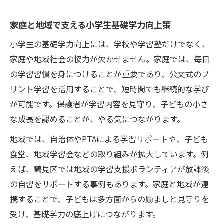
り組み
家庭と地域で支える小学生基礎学力向上策
鶴見区の小学生基礎学力支援と保護者の連
携例
小学生の基礎学力向上には、学校や学習塾だけでなく、
小学生基礎学力向上へ鶴見区が重視するポ
家庭や地域社会の協力が欠かせません。家庭では、毎日
イント
の学習習慣を身につけることが重要であり、公文式のプ
リント学習を活用することで、短時間でも継続的な学び
学力調査に強くなる公文式の実践ポイント
が可能です。保護者が学習内容を見守り、子どもの小さ
公文式で小学生基礎学力を学力調査対策に
な成長を認めることが、やる気につながります。
活用
地域では、自治体やPTAによる学習サポートや、子ども
小学生基礎学力を伸ばす公文式のテスト対
食堂、地域学習会などの取り組みが拡大しています。例
策法
えば、鶴見区では地域の学習支援ボランティアが放課後
学力調査に強い小学生基礎学力の育て方と
の自習をサポートする事例もあります。家庭と地域が連
公文式
携することで、子どもは多方面からの励ましと見守りを
公文式が小学生基礎学力に及ぼす調査結果
受け、基礎学力の底上げにつながります。
の考察