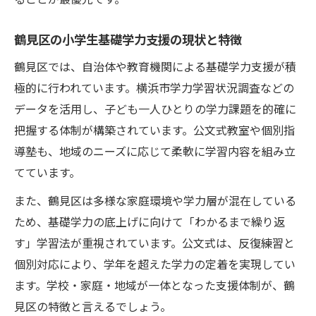
理由
鶴見区の小学生基礎学力支援の現状と特徴
小学生基礎学力の自立学習を促す公文式の
特徴
鶴見区では、自治体や教育機関による基礎学力支援が積
極的に行われています。横浜市学力学習状況調査などの
自学自習で伸ばす小学生基礎学力と公文式
データを活用し、子ども一人ひとりの学力課題を的確に
効果
把握する体制が構築されています。公文式教室や個別指
公文式が小学生基礎学力に与える自主性の
導塾も、地域のニーズに応じて柔軟に学習内容を組み立
変化
てています。
小学生基礎学力と自学習慣の関係性を公文
式で学ぶ
また、鶴見区は多様な家庭環境や学力層が混在している
ため、基礎学力の底上げに向けて「わかるまで繰り返
す」学習法が重視されています。公文式は、反復練習と
個別対応により、学年を超えた学力の定着を実現してい
ます。学校・家庭・地域が一体となった支援体制が、鶴
見区の特徴と言えるでしょう。