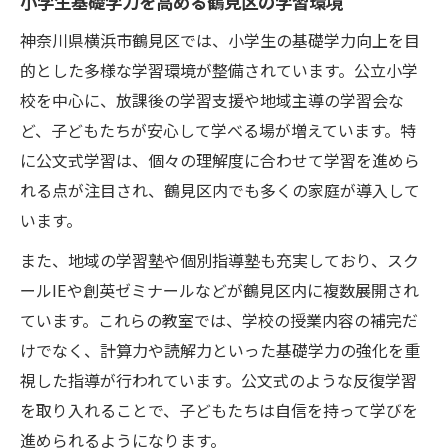
小学生基礎学力を高める鶴見区の学習環境
式の活用術
神奈川県横浜市鶴見区では、小学生の基礎学力向上を目
公文式が小学生基礎学力に与える効果的な
的とした多様な学習環境が整備されています。公立小学
アプローチ
校を中心に、放課後の学習支援や地域主導の学習会な
小学生基礎学力定着に役立つ公文式の家庭
ど、子どもたちが安心して学べる場が増えています。特
活用例
に公文式学習は、個々の理解度に合わせて学習を進めら
公文式で小学生基礎学力を支える成功体験
れる点が注目され、鶴見区内でも多くの家庭が導入して
の共有
います。
小学生の基礎学力向上を目指す鶴見区の取り組
また、地域の学習塾や個別指導塾も充実しており、スク
み
ールIEや創英ゼミナールなどが鶴見区内に複数展開され
鶴見区が進める小学生基礎学力向上の地域
ています。これらの教室では、学校の授業内容の補完だ
活動
けでなく、計算力や読解力といった基礎学力の強化を重
小学生基礎学力強化を目指した鶴見区の支
視した指導が行われています。公文式のような反復学習
援制度
を取り入れることで、子どもたちは自信を持って学びを
地域で広がる小学生基礎学力サポートの取
進められるようになります。