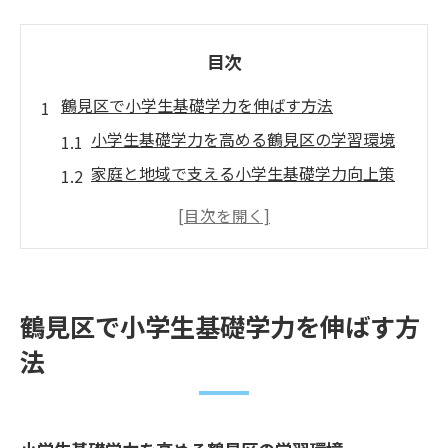
目次
鶴見区で小学生基礎学力を伸ばす方法
小学生基礎学力を高める鶴見区の学習環境
家庭と地域で支える小学生基礎学力向上策
小学生基礎学力サポート体制の選び方ポイ
ント
鶴見区の小学生基礎学力支援の現状と特徴
基礎学力を伸ばす鶴見区の家庭学習実践例
鶴見区で小学生基礎学力を伸ばす方
公文式活用で基礎学力を支える家庭学習術
法
公文式で小学生基礎学力が伸びる理由と実
践法
家庭学習で小学生基礎学力を強化する公文