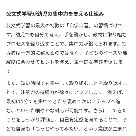
鶴見区の児童発達支援が幼児の集中力に貢
献
公文式学習が幼児の集中力を支える仕組み
幼児の集中力アップに役立つ地域資源の使
公文式学習の最大の特徴は「自学自習」の習慣づけで
い方
す。幼児でも自分で考え、手を動かし、教材に取り組む
児童発達支援と公文式の併用で得られる効
プロセスを繰り返すことで、集中力が鍛えられます。指
果
導者は一方的に教えるのではなく、子どものペースや理
鶴見区の療育施設と幼児の集中力育成事例
解度に合わせてヒントを与え、主体的な学びを促しま
地域の専門家による幼児集中力サポートの
す。
活用
また、短い時間でも集中して取り組むことを繰り返すこ
学びの意欲を伸ばす鶴見区での実践方法
とで、注意力の持続力が徐々にアップします。例えば、
幼児の集中力と学びの意欲を引き出す方法
最初は5分でも集中できたら褒めて次のステップへ進
む、といった細やかな対応が可能です。さらに、できた
鶴見区で人気の幼児向け集中力向上プログ
ことをしっかり評価し、自己肯定感を育てることで、子
ラム
ども自身も「もっとやってみたい」という意欲が生まれ
公文式学習による幼児の意欲アップ体験談