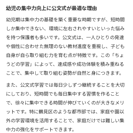
ョン法
幼児の集中力向上に公文式が最適な理由
集中力アップに効果的な家庭での実践習慣
幼児期は集中力の基礎を築く重要な時期ですが、短時間
幼児の集中力に役立つ生活リズムの整え方
しか集中できない、環境に左右されやすいといった悩み
公文式学習を親子で続けるコツとポイント
を持つ保護者も多いです。公文式は、一人ひとりの発達
集中力向上に向けた親子の目標設定方法
や個性に合わせた無理のない教材進度を重視し、子ども
自身が自ら取り組む力を育む点が特徴です。この「ちょ
公文式学習が幼児に与える効果とは何か
うどの学習」によって、達成感や成功体験を積み重ねる
幼児の集中力向上に現れる公文式学習の効
ことで、集中して取り組む姿勢が自然と身につきます。
果
幼児が公文式で身につく自学自習の力とは
また、公文式学習では毎日少しずつ継続することを大切
にしており、短時間でも毎日集中する習慣を作ること
集中力アップを促す公文式独自の指導法
で、徐々に集中できる時間が伸びていくのが大きなメリ
幼児期に公文式がもたらす学習意欲の変化
ットです。特に鶴見区のような都市部では、家庭や園以
鶴見区で実感できる公文式学習の成果
外の学習環境を活用することで、家庭だけでは難しい集
地域の支援を活用した集中力強化術
中力の強化をサポートできます。