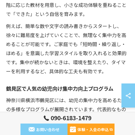
階に応じた教材を用意し、小さな成功体験を重ねること
で「できた」という自信を育みます。
例えば、簡単な数や文字の読み書きからスタートし、
徐々に難易度を上げていくことで、無理なく集中力を高
めることが可能です。ご家庭でも「短時間・繰り返し・
ほめる」を意識した学習スタイルを取り入れると効果的
です。集中が続かないときは、環境を整えたり、タイマ
ーを利用するなど、具体的な工夫も有効です。
鶴見区で人気の幼児向け集中力向上プログラム
神奈川県横浜市鶴見区には、幼児の集中力を高めるため
の多様なプログラムが展開されています。代表的なもの
090-6183-1479
には、公文式学習をはじめ、児童発達支援や療育施設、
放課後等デイサービスなどが挙げられます。特に、公文
お問い合わせ
体験・入会の申込