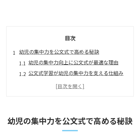
目次
幼児の集中力を公文式で高める秘訣
幼児の集中力向上に公文式が最適な理由
公文式学習が幼児の集中力を支える仕組み
幼児が集中力を伸ばせる公文式の教材特徴
実際の鶴見区で実践される幼児集中力強化
法
幼児の集中力向上に役立つ日々の学習習慣
幼児の集中力を公文式で高める秘訣
集中力アップを支える親子の習慣づくり
幼児の集中力を育む親子のコミュニケーシ