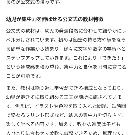
るのが公文式の強みです。
集中力アップを促す実践的な学習ステップ
幼児の成長を支える鶴見区の学習環境
幼児が集中力を伸ばせる公文式の教材特徴
幼児の集中力育成と発達支援のポイント
公文式の教材は、幼児の発達段階に合わせて細やかにレ
幼児の集中力を高める発達支援の基本
ベル分けされています。初めは鉛筆の持ち方や線をなぞ
集中力アップに向けた個別支援の重要性
る簡単な作業から始まり、徐々に文字や数字の学習へと
幼児の集中力と発達段階に合わせた支援法
ステップアップしていきます。これにより「できた！」
鶴見区で受けられる幼児発達支援の種類
という達成感を積み重ね、集中力と自信を同時に育てる
ことが可能です。
公文式活用による幼児集中力の効果的な伸
ばし方
また、教材は繰り返し学習ができる構成となっており、
幼児が飽きずに取り組める工夫が随所に施されていま
す。例えば、イラストや色彩を取り入れた問題、短時間
で終わるプリント形式など、幼児の集中力を切らさず、
楽しく学べる内容です。加えて、教材の進度は子ども一
人ひとりに合わせて柔軟に調整できるため、無理なく、