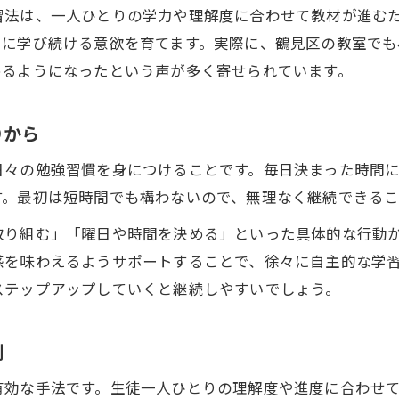
小学生先取りを家庭学習で実践するコツ
習法は、一人ひとりの学力や理解度に合わせて教材が進む
公文式教材で小学生先取りを進める方法
らに学び続ける意欲を育てます。実際に、鶴見区の教室で
小学生先取りに役立つ日常学習の工夫
めるようになったという声が多く寄せられています。
家庭学習で小学生先取りを継続する秘訣
親子で取り組む小学生先取り習慣の作り方
りから
自学力アップへ導く先取り学習の秘訣
日々の勉強習慣を身につけることです。毎日決まった時間
小学生先取りで育つ自学自習の力とは
す。最初は短時間でも構わないので、無理なく継続できるこ
自学力を高める小学生先取りの実践法
取り組む」「曜日や時間を決める」といった具体的な行動
公文式が小学生先取りと自学力に与える影響
感を味わえるようサポートすることで、徐々に自主的な学
小学生先取りで自発的に学ぶ習慣を身につける
ステップアップしていくと継続しやすいでしょう。
小学生先取りが子どものやる気を伸ばす理由
公文式活用なら小学生の学力が伸びる理由
例
公文式が小学生先取りで学力向上を支える仕組み
有効な手法です。生徒一人ひとりの理解度や進度に合わせ