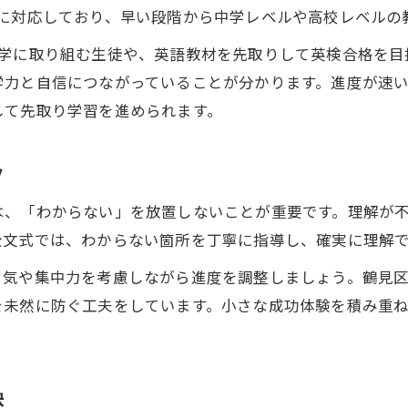
小学生先取りで公文式が成果を出す理由
科に対応しており、早い段階から中学レベルや高校レベルの
基礎から応用まで伸ばす小学生先取りの流れ
数学に取り組む生徒や、英語教材を先取りして英検合格を目
公文式と小学生先取りの相乗効果とは
学力と自信につながっていることが分かります。進度が速
学年を越える小学生先取りの実現法
して先取り学習を進められます。
先取り学習が小学生にもたらす成長効果
小学生先取りで身につく学習習慣と成果
ツ
先取りが小学生の学力と自信に与える影響
は、「わからない」を放置しないことが重要です。理解が
小学生先取りが将来の進学に役立つ理由
公文式では、わからない箇所を丁寧に指導し、確実に理解
自立心を育む小学生先取りの学び方
る気や集中力を考慮しながら進度を調整しましょう。鶴見
小学生先取りを通じた成長実感のポイント
を未然に防ぐ工夫をしています。小さな成功体験を積み重
訣