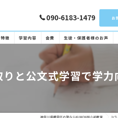
090-6183-1479
お
の特徴
学習内容
会費
生徒・保護者様のお声
算数
数学
取りと公文式学習で学力
英語
国語
日本語
神奈川県鶴見区の塾ならKUMON旭小前教室
コラ