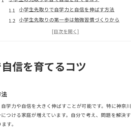
小学生先取りで自学力と自信を伸ばす方法
小学生先取りの第一歩は勉強習慣づくりから
公文式を活用した小学生先取りの実践例
小学生先取りでつまづかないためのコツ
学習意欲を引き出す小学生先取りの秘訣
公文式で広がる小学生先取りの可能性
で自信を育てるコツ
公文式が小学生先取りに適している理由
小学生先取りに公文式が効果的な学習法
自分のペースで進める小学生先取りの魅力
方法
公文式で身につく小学生先取りの基礎力
、自学力や自信を大きく伸ばすことが可能です。特に神奈
小学生先取りの成果を実感できる公文式
身につける家庭が増えています。自分で考え、問題を解決
家庭学習に効く小学生先取りの実践法
ります。