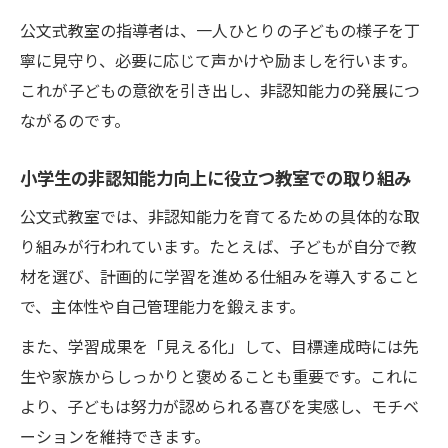
小学生の非認知能力育成に取り組む地域実
公文式教室の指導者は、一人ひとりの子どもの様子を丁
践例
寧に見守り、必要に応じて声かけや励ましを行います。
鶴見区で広がる非認知能力強化トレーニン
これが子どもの意欲を引き出し、非認知能力の発展につ
グ
ながるのです。
小学生非認知能力を高める体験型プログラ
ム紹介
小学生の非認知能力向上に役立つ教室での取り組み
地域教室での非認知能力トレーニングの流
公文式教室では、非認知能力を育てるための具体的な取
れ
り組みが行われています。たとえば、子どもが自分で教
実践から学ぶ小学生非認知能力育成のヒン
材を選び、計画的に学習を進める仕組みを導入すること
ト
で、主体性や自己管理能力を鍛えます。
小学生が楽しみながら成長できる学びの場
また、学習成果を「見える化」して、目標達成時には先
小学生非認知能力を伸ばす楽しい学びの工
生や家族からしっかりと褒めることも重要です。これに
夫
より、子どもは努力が認められる喜びを実感し、モチベ
遊びを通じて非認知能力を育てる方法
ーションを維持できます。