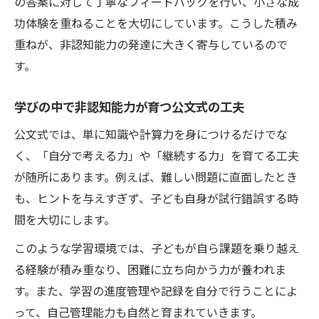
の答案に対して丁寧なフィードバックを行い、小さな成
想像力を刺激する体験型非認知能力トレー
功体験を重ねることを大切にしています。こうした積み
ニング
重ねが、非認知能力の発達に大きく寄与しているので
小学生非認知能力向上に役立つ遊びの工夫
す。
公文式で学ぶ想像力と協調性の高め方
学びの中で非認知能力が育つ公文式の工夫
公文式で小学生の自己肯定感を育む秘訣
小学生非認知能力を支える自己肯定感の重
公文式では、単に知識や計算力を身につけるだけでな
要性
く、「自分で考える力」や「継続する力」を育てる工夫
が随所にあります。例えば、難しい問題に直面したとき
公文式学習で育つ自己肯定感とその効果
も、ヒントを与えすぎず、子ども自身が試行錯誤する時
非認知能力アップにつながる成功体験の積
間を大切にします。
み重ね
小学生の非認知能力と自己肯定感の関係
このような学習環境では、子どもが自ら課題を乗り越え
る経験が積み重なり、困難に立ち向かう力が養われま
やり抜く力を養う公文式の学習ステップ
す。また、学習の進度管理や記録を自分で行うことによ
鶴見区で話題の非認知能力強化実践例
って、自己管理能力も自然と育まれていきます。