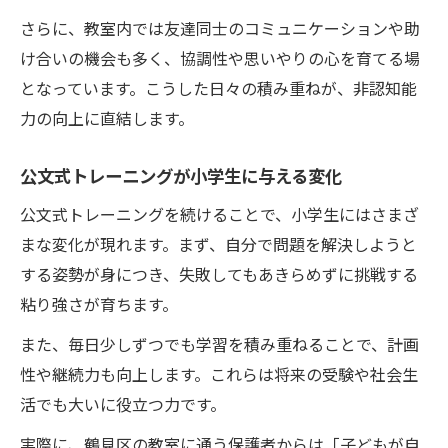
小学生が主体的に学べる教室の特長
さらに、教室内では友達同士のコミュニケーションや助
非認知能力向上に役立つ実体験学習の魅力
け合いの機会も多く、協調性や思いやりの心を育てる場
公文式教室で感じる学びの楽しさ
となっています。こうした日々の積み重ねが、非認知能
力の向上に直結します。
公文式トレーニングが小学生に与える変化
公文式トレーニングを続けることで、小学生にはさまざ
まな変化が現れます。まず、自分で問題を解決しようと
する姿勢が身につき、失敗してもあきらめずに挑戦する
粘り強さが育ちます。
また、毎日少しずつでも学習を積み重ねることで、計画
性や継続力も向上します。これらは将来の受験や社会生
活でも大いに役立つ力です。
実際に、鶴見区の教室に通う保護者からは「子どもが自