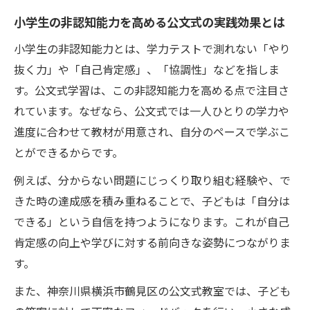
非認知能力育成に家庭でできる工夫とは
小学生の非認知能力を高める公文式の実践効果とは
小学生の非認知能力を伸ばす家庭学習の方
小学生の非認知能力とは、学力テストで測れない「やり
法
抜く力」や「自己肯定感」、「協調性」などを指しま
日常生活でできる非認知能力トレーニング
す。公文式学習は、この非認知能力を高める点で注目さ
のヒント
れています。なぜなら、公文式では一人ひとりの学力や
親子で楽しむ小学生非認知能力育成の工夫
進度に合わせて教材が用意され、自分のペースで学ぶこ
家庭で非認知能力を高めるための環境づく
とができるからです。
り
例えば、分からない問題にじっくり取り組む経験や、で
小学生の非認知能力を支える日々の関わり
きた時の達成感を積み重ねることで、子どもは「自分は
方
できる」という自信を持つようになります。これが自己
想像力や協調性を高める学習アプローチ
肯定感の向上や学びに対する前向きな姿勢につながりま
小学生非認知能力育成に効果的な学習アプ
す。
ローチ
また、神奈川県横浜市鶴見区の公文式教室では、子ども
協調性を伸ばすグループ学習のポイント