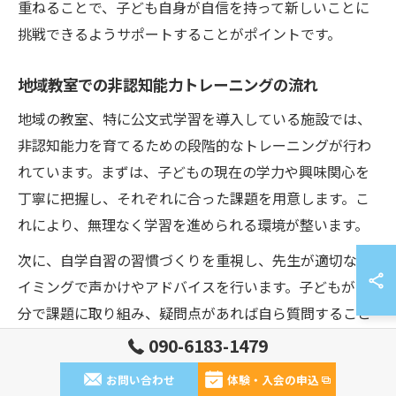
重ねることで、子ども自身が自信を持って新しいことに
挑戦できるようサポートすることがポイントです。
地域教室での非認知能力トレーニングの流れ
地域の教室、特に公文式学習を導入している施設では、
非認知能力を育てるための段階的なトレーニングが行わ
れています。まずは、子どもの現在の学力や興味関心を
丁寧に把握し、それぞれに合った課題を用意します。こ
れにより、無理なく学習を進められる環境が整います。
次に、自学自習の習慣づくりを重視し、先生が適切なタ
イミングで声かけやアドバイスを行います。子どもが自
分で課題に取り組み、疑問点があれば自ら質問すること
で、主体性や考える力が養われます。また、定期的な振
090-6183-1479
り返りの場を設け、達成できたことや課題を共有するこ
お問い合わせ
体験・入会の申込
とで、自己評価力や他者とのコミュニケーション力も高