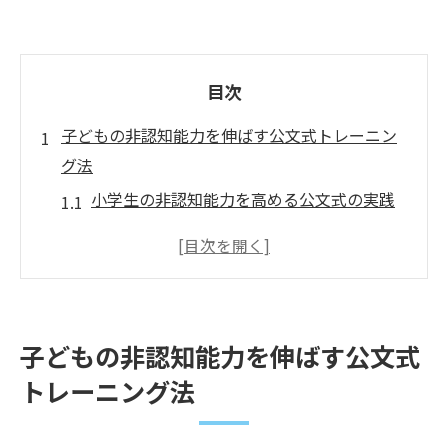
目次
子どもの非認知能力を伸ばす公文式トレーニン
グ法
小学生の非認知能力を高める公文式の実践
効果とは
学びの中で非認知能力が育つ公文式の工夫
小学生の非認知能力向上に役立つ教室での
取り組み
子どもの非認知能力を伸ばす公文式
公文式トレーニングが小学生に与える変化
トレーニング法
小学生の非認知能力を伸ばす公文式活用の
コツ