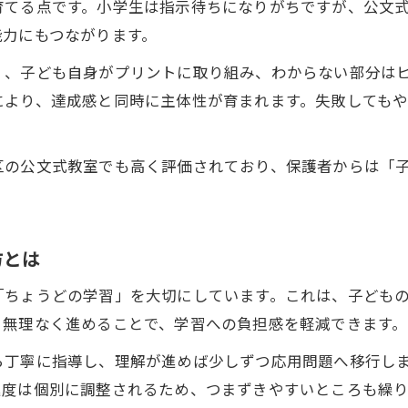
育てる点です。小学生は指示待ちになりがちですが、公文
公文式を活用した家庭での学力向上サポート法
能力にもつながります。
親子で取り組む基礎学力育成の工夫と実例
く、子ども自身がプリントに取り組み、わからない部分は
毎日の声かけが小学生のやる気を引き出す秘訣
により、達成感と同時に主体性が育まれます。失敗しても
習慣化が未来を変える小学生の学習法
小学生の未来を支える基礎学力育成の重要性
区の公文式教室でも高く評価されており、保護者からは「
公文式を通じて学びの習慣が人生を変える理由
学習習慣の積み重ねが将来の学力差を生む仕組み
基礎学力育成を意識した毎日の学び方を提案
方とは
小学生期の学習習慣づくりが進路に影響する訳
「ちょうどの学習」を大切にしています。これは、子ども
。無理なく進めることで、学習への負担感を軽減できます。
ら丁寧に指導し、理解が進めば少しずつ応用問題へ移行し
進度は個別に調整されるため、つまずきやすいところも繰