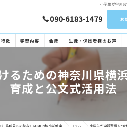
小学生が学習習
090-6183-1479
お
の特徴
学習内容
会費
生徒・保護者様のお声
算数
けるための神奈川県横
数学
育成と公文式活用法
英語
国語
日本語
奈川県鶴見区の塾ならKUMON旭小前教室
コラム
小学生が学習習慣をつ