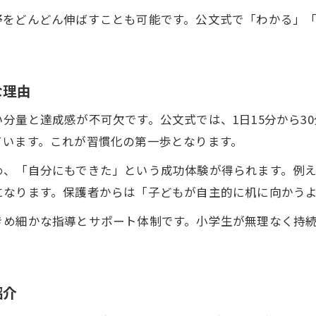
地域ならではの学習習慣支援の工夫をチェック
野をどんどん伸ばすことも可能です。公文式で「わかる」
公文式教室が地域の学びに与える影響とは
基礎学力育成を支える地域の教育環境を解説
小学生が安心して学べる鶴見区の学習環境と工夫
な理由
毎日の学習を続けるコツと公文式の実践
分量と達成感が不可欠です。公文式では、1日15分から3
小学生が基礎学力育成を継続するための習慣化術
ています。これが習慣化の第一歩となります。
公文式で毎日続く学習習慣の作り方を解説
め、「自分にもできた」という成功体験が得られます。例
基礎学力を伸ばすための家庭でのサポート法
になります。保護者からは「子どもが自主的に机に向かう
公文式の実践が学習リズムに与える効果
きめ細かな指導とサポート体制です。小学生が無理なく持
小学生が楽しく続けられる学習の工夫とポイント
基礎学力を伸ばすためのご家庭サポート術
小学生の基礎学力育成を応援する家庭の役割
紹介
自宅学習で身につく学習習慣の実践ポイント