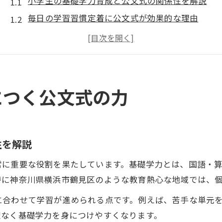
小学生の基礎学力育成と公文式の関係性を解説
毎日の学習習慣定着に公文式が効果的な理由
自ら学ぶ姿勢を育てる公文式の特長を紹介
小学生が無理なく学べる公文式の進め方とは
基礎学力育成を支える公文式教室の魅力とは
小学生の基礎学力育成に役立つ習慣とは
につく公文式の力
小学生の基礎学力育成に欠かせない日々の習慣作
毎日続く勉強習慣が基礎学力を伸ばす理由
家庭でできる基礎学力育成のコツを実例で紹介
性を解説
小学生が楽しく学べる学習習慣の工夫とは
常に重要な役割を果たしています。基礎学力とは、国語・
基礎学力育成に役立つ習慣化のポイントを解説
特に神奈川県横浜市鶴見区のような教育熱心な地域では、
神奈川県横浜市鶴見区で広がる学びの工夫
に合わせて学習が進められる点です。例えば、苦手な単元
鶴見区で広がる小学生の基礎学力育成の取り組み
理なく基礎学力を身につけやすくなります。