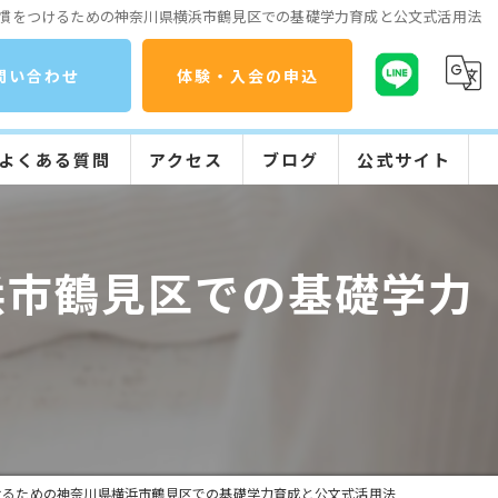
慣をつけるための神奈川県横浜市鶴見区での基礎学力育成と公文式活用法
問い合わせ
体験・入会の申込
よくある質問
アクセス
ブログ
公式サイト
コラム
公文式の特長
浜市鶴見区での基礎学力
入会までの流れ
学習の流れ
けるための神奈川県横浜市鶴見区での基礎学力育成と公文式活用法