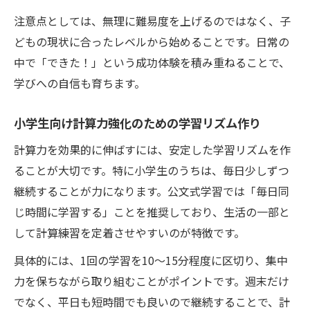
繰り返し学習で定着する計算力の極意
注意点としては、無理に難易度を上げるのではなく、子
計算力定着に不可欠な繰り返し学習のポイ
どもの現状に合ったレベルから始めることです。日常の
ント
中で「できた！」という成功体験を積み重ねることで、
小学生の計算力を高める反復練習の効果
学びへの自信も育ちます。
毎日の積み重ねが計算力向上につながる理
小学生向け計算力強化のための学習リズム作り
由
計算力を効果的に伸ばすには、安定した学習リズムを作
計算力アップを叶える家庭学習の習慣化方
ることが大切です。特に小学生のうちは、毎日少しずつ
法
継続することが力になります。公文式学習では「毎日同
計算ミスを減らすための繰り返しトレーニ
じ時間に学習する」ことを推奨しており、生活の一部と
ング
して計算練習を定着させやすいのが特徴です。
具体的には、1回の学習を10〜15分程度に区切り、集中
力を保ちながら取り組むことがポイントです。週末だけ
でなく、平日も短時間でも良いので継続することで、計