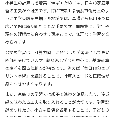
小学生の計算力を着実に伸ばすためには、日々の家庭学
小学生計算力を高める公文式独自の学習法
習の工夫が不可欠です。特に神奈川県横浜市鶴見区のよ
計算力養成に適した公文式の進度別教材の
うに中学受験を見据えた地域では、基礎から応用まで幅
魅力
広い問題に取り組むことが重要です。問題集は、学年や
公文式学習で算数の基礎を徹底的に固める
現在の理解度に合わせて選ぶことで、無理なく学習を進
方法
められます。
計算力を伸ばす問題集選びのポイント
公文式学習は、計算力向上に特化した学習法として高い
小学生計算力アップに最適な問題集の選び
評価を受けています。繰り返し学習を中心に、基礎計算
方
の定着を図る仕組みが特徴です。例えば「毎日10分のプ
基礎から応用まで対応できる問題集の特徴
リント学習」を続けることで、計算スピードと正確性が
計算力を伸ばす問題集の使い方と選定基準
身につきやすくなります。
学年別に活用できる計算力強化問題集の工
また、家庭での学習では親子で進捗を確認したり、達成
夫
感を味わえる工夫を取り入れることが大切です。学習記
反復練習に適した計算力問題集の活用法
録をつけたり、小さな目標を設定することで、子どもの