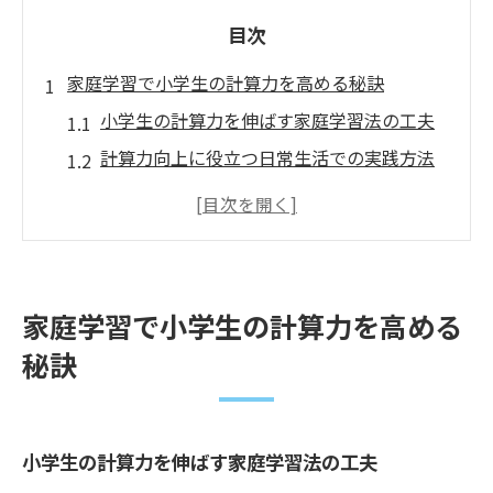
目次
家庭学習で小学生の計算力を高める秘訣
小学生の計算力を伸ばす家庭学習法の工夫
計算力向上に役立つ日常生活での実践方法
小学生向け計算力強化のための学習リズム
作り
親子で楽しむ計算力アップの家庭学習ポイ
ント
家庭学習で小学生の計算力を高める
継続的に計算力を鍛える家庭学習のコツ
秘訣
公文式の特徴を活かした計算力養成法
公文式で小学生の計算力が伸びる理由とは
公文式学習の反復練習が計算力向上に効く
小学生の計算力を伸ばす家庭学習法の工夫
仕組み