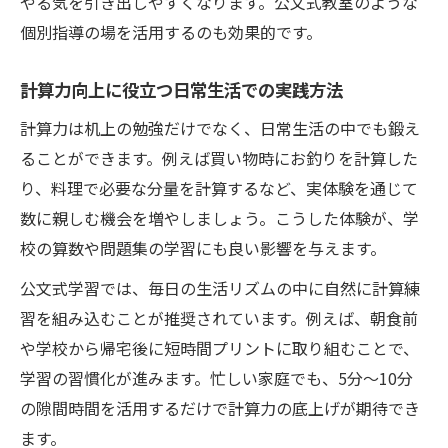
算数が得意な子どもになる学習法とは
やる気を引き出しやすくなります。公文式教室のような
個別指導の場を活用するのも効果的です。
算数が得意な子の家庭学習習慣の秘訣
小学生の計算力が伸びる継続学習の方法
計算力向上に役立つ日常生活での実践方法
算数の応用力につながる基礎計算力の重要
計算力は机上の勉強だけでなく、日常生活の中でも鍛え
性
ることができます。例えば買い物時にお釣りを計算した
楽しみながら計算力を鍛える学習アイデア
り、料理で必要な分量を計算するなど、実体験を通じて
計算ミスを減らすための具体的な取り組み
数に親しむ機会を増やしましょう。こうした体験が、学
方
校の算数や問題集の学習にも良い影響を与えます。
苦手克服に役立つ計算力強化の工夫
公文式学習では、毎日の生活リズムの中に自然に計算練
計算力が苦手な小学生への効果的な指導法
習を組み込むことが推奨されています。例えば、朝食前
つまずきを防ぐための計算力対策ポイント
や学校から帰宅後に短時間プリントに取り組むことで、
苦手意識をなくす小学生計算力アップ術
学習の習慣化が進みます。忙しい家庭でも、5分〜10分
反復練習で計算力の苦手を乗り越える方法
の隙間時間を活用するだけで計算力の底上げが期待でき
家庭で実践できる計算力強化のサポート法
ます。