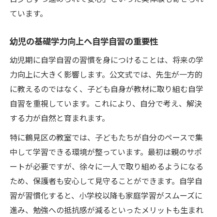
幼児基礎学力を高める反復学習の必要性
ています。
学習意欲を引き出す公文式の基本ポイント
幼児の基礎学力向上へ自学自習の重要性
幼児基礎学力を伸ばすモチベーション維持
術
幼児期に自学自習の習慣を身につけることは、将来の学
力向上に大きく影響します。公文式では、先生が一方的
幼児基礎学力に効果的な目標設定の工夫
に教えるのではなく、子ども自身が教材に取り組む自学
幼児基礎学力アップに励みとなる声かけ例
自習を重視しています。これにより、自分で考え、解決
幼児基礎学力を引き出す成功体験の大切さ
する力が自然と育まれます。
幼児基礎学力と褒め方のポイント徹底解説
特に鶴見区の教室では、子どもたちが自分のペースで集
幼児基礎学力向上に役立つ家庭サポート法
中して学習できる環境が整っています。最初は親のサポ
幼児基礎学力向上へ家庭ができる支援とは
ートが必要ですが、徐々に一人で取り組めるようになる
幼児基礎学力を支える環境づくりのコツ
ため、保護者も安心して見守ることができます。自学自
幼児基礎学力定着のためのルール作り提案
習が習慣化すると、小学校以降も家庭学習がスムーズに
幼児基礎学力アップを促すコミュニケーシ
進み、勉強への抵抗感が減るといったメリットも生まれ