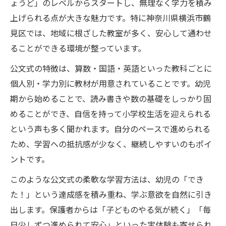
親子で楽しむ幼児基礎学力強化のポイント
ょうど」のレベルからスタートし、無理なく学力を積み
上げられる点が大きな魅力です。特に神奈川県横浜市鶴
毎日続けるために親ができる学習習慣づくり
見区では、地域に根ざした教室が多く、安心して通わせ
幼児基礎学力を毎日続ける家庭の工夫集
ることができる環境が整っています。
親子で取り組む幼児基礎学力習慣化の秘訣
公文式の特徴は、算数・国語・英語といった教科ごとに
幼児基礎学力習慣化を支える声かけのコツ
個人別・学力別に教材が用意されていることです。幼児
幼児基礎学力向上へ日常に学習を取り入れ
期から始めることで、読み書きや数の基礎をしっかり固
る
めることができ、自信を持って小学校生活を迎えられる
幼児基礎学力と家族の協力が成果を生む理
という声も多く聞かれます。自分のペースで進められる
由
ため、学習への抵抗感が少なく、継続しやすいのもポイ
公文式で幼児が伸びる理由とは
ントです。
幼児基礎学力が伸びる公文式の仕組みとは
このような公文式の柔軟な学習方法は、幼児の「でき
幼児基礎学力を支える個別指導の特徴解説
た！」という達成感を積み重ね、学ぶ意欲を自然に引き
幼児基礎学力向上へ一人ひとりに合う教材
出します。保護者からは「子どものやる気が続く」「毎
幼児基礎学力アップに最適な進度設計とは
日少しずつ進められて安心」といった実体験も寄せられ