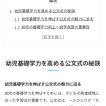
目次
幼児基礎学力を高める公文式の秘訣
幼児基礎学力を伸ばす公文式の魅力に迫る
幼児の基礎学力向上へ自学自習の重要性
実体験に学ぶ幼児基礎学力アップのコツ
幼児基礎学力を支える繰り返し学習の効果
幼児基礎学力と公文式の相乗効果を解説
遊び感覚で学ぶ幼児基礎学力アップ術
幼児基礎学力を高める公文式の秘訣
遊びながら幼児基礎学力を育てる方法紹介
幼児基礎学力を楽しく身につける工夫とは
日常生活で始める幼児基礎学力トレーニン
幼児基礎学力を伸ばす公文式の魅力に迫る
グ
幼児の基礎学力を伸ばすためには、子どもの発達段階に
幼児基礎学力と遊びのバランスを考える
合った学習法が重要です。公文式は、一人ひとりが「ち