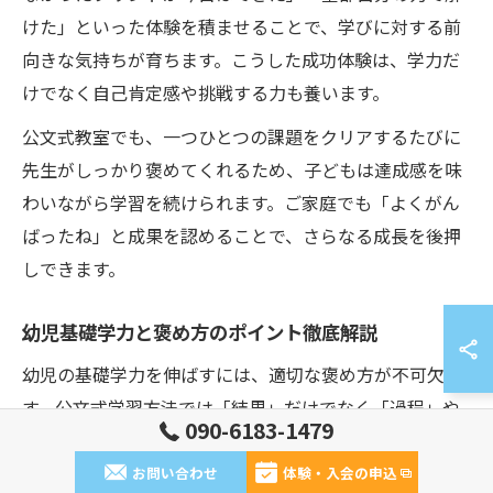
けた」といった体験を積ませることで、学びに対する前
向きな気持ちが育ちます。こうした成功体験は、学力だ
けでなく自己肯定感や挑戦する力も養います。
公文式教室でも、一つひとつの課題をクリアするたびに
先生がしっかり褒めてくれるため、子どもは達成感を味
わいながら学習を続けられます。ご家庭でも「よくがん
ばったね」と成果を認めることで、さらなる成長を後押
しできます。
幼児基礎学力と褒め方のポイント徹底解説
幼児の基礎学力を伸ばすには、適切な褒め方が不可欠で
す。公文式学習方法では「結果」だけでなく「過程」や
090-6183-1479
「努力」を認めることが重視されています。たとえば
「最後まであきらめずに取り組めたね」「自分で考えて
お問い合わせ
体験・入会の申込