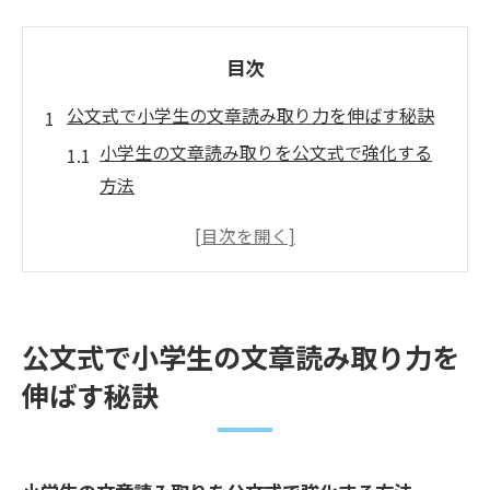
目次
公文式で小学生の文章読み取り力を伸ばす秘訣
小学生の文章読み取りを公文式で強化する
方法
公文式学習で文章理解力が高まる理由とは
効果的な小学生の文章読み取り学習ポイン
ト
文章読み取り力向上へ公文式が果たす役割
公文式で小学生の文章読み取り力を
公文式が小学生の読解力に与える影響
伸ばす秘訣
家庭学習で実践する文章理解力アップ法
小学生の文章読み取りを家庭で伸ばすコツ
家庭学習で活かせる公文式の学習法とは