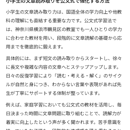
小学生の文章読み取りを公文式で強化する方法
家でできる小学生文章読み取りの具体策
小学生の文章読み取り力は、国語全体の学力向上や他教
文章理解力アップに役立つ家庭学習の工夫
科の理解にも直結する重要な力です。公文式学習法で
小学生の読解力を家庭で高めるサポート方
は、神奈川県横浜市鶴見区の教室でも一人ひとりの学力
法
に合わせた教材を用い、段階的に文章読解の基礎から応
読み取り力が身につく公文式の学び方とは
用までを徹底的に鍛えます。
小学生の文章読み取りを深める学習ステッ
具体的には、まず短文の読み取りからスタートし、徐々
プ
に長文や複雑な内容の文章へとステップアップします。
公文式学習の流れと文章理解力の養い方
日々の反復学習により「読む・考える・解く」のサイク
文章読み取り力定着のための教材活用法
ルが自然と身につき、わからない言葉や表現があれば先
生が丁寧にサポートする体制が整っています。
公文式で小学生が文章読み取り力を実感す
る瞬間
例えば、家庭学習においても公文式の教材を活用し、毎
反復練習が小学生の文章理解力を伸ばす理
日決まった時間に文章問題に取り組むことで、読解力が
由
着実に向上したという声が多く聞かれます。苦手意識を