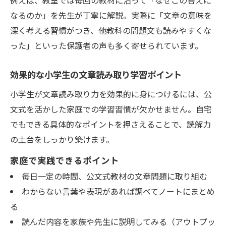
例えば、教室では毎回の教材に沿って「なぜこの答えに
ト
なるのか」を先生が丁寧に解説。実際に「文章の意味を
公文式をヒントにした読解力アップの工夫
深く考える習慣がつき、他教科の問題文も読みやすくな
小学生の文章読み取り力向上へ親ができる
った」といった保護者の声も多く寄せられています。
こと
理解に不安がある子への学習フォロー方法
効果的な小学生の文章読み取り学習ポイント
基礎から鍛える文章理解力の養い方
小学生が文章読み取り力を効果的に身につけるには、公
小学生の文章読み取り力を基礎から強化す
文式を活かした家庭での学習習慣が欠かせません。自宅
る
でもできる具体的なポイントを押さえることで、読解力
公文式で身につく文章理解力の土台作り
の土台をしっかり築けます。
文章理解力を高めるための反復学習の重要
家庭で実践できるポイント
性
毎日一定の時間、公文式教材の文章問題に取り組む
小学生の読解力は基礎練習から伸びる理由
わからない言葉や表現があれば調べてノートにまとめ
文章読み取り力を支える基礎学力の育て方
る
読んだ内容を家族や先生に説明してみる（アウトプッ