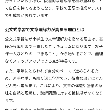
小学生の国語力を高める日々の習慣作り
持っていたお子様も、段階的な達成感を積み重ねること
で自信を持てるようになり、学校の国語の授業やテスト
毎日の習慣で小学生の文章読み取り力を養
でも成果が表れています。
う
文章理解力が身につく家庭での読書習慣の
公文式学習で文章理解力が高まる理由とは
工夫
公文式学習法が小学生の文章理解力を高める理由は、基
小学生の文章読み取り力と読解力向上の秘
礎から応用まで一貫したカリキュラムにあります。お子
訣
様一人ひとりの「できること」から始めることで、無理
国語力アップに役立つ日々の声かけアイデ
なくステップアップできる点が特長です。
ア
また、学年にとらわれず自分のペースで進められるた
小学生文章読み取り力向上に欠かせない習
め、苦手な単元も繰り返し学習でき、得意な部分はどん
慣
どん先へ進めます。これにより、文章の構造や語彙の意
読解力に不安がある小学生へ家庭でできる工夫
味を自然と理解し、読解問題に対する抵抗感がなくなり
小学生の文章読み取りが苦手な理由と対策
ます。
家庭でできる文章理解力サポートのポイン