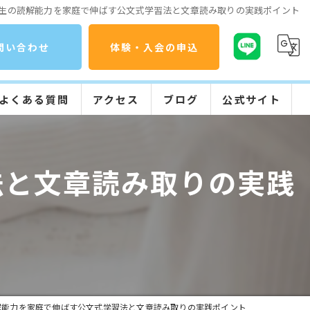
生の読解能力を家庭で伸ばす公文式学習法と文章読み取りの実践ポイント
問い合わせ
体験・入会の申込
よくある質問
アクセス
ブログ
公式サイト
コラム
公文式の特長
法と文章読み取りの実践
入会までの流れ
学習の流れ
解能力を家庭で伸ばす公文式学習法と文章読み取りの実践ポイント