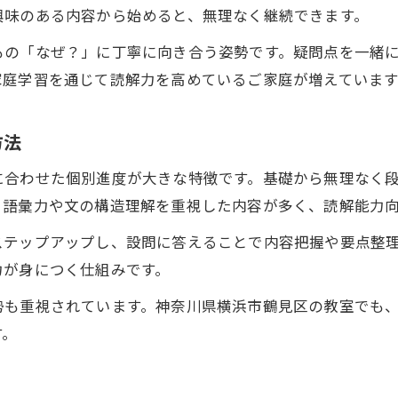
小学生の読解力向上は日々の反復練習で
興味のある内容から始めると、無理なく継続できます。
文章読み取り力を高めるくり返し学習法
もの「なぜ？」に丁寧に向き合う姿勢です。疑問点を一緒
毎日の学習習慣が読解能力を支える理由
家庭学習を通じて読解力を高めているご家庭が増えています
公文式で続ける反復が小学生に効果的
読解力アップのための継続のポイント
方法
小学生の文章読み取りが苦手なお子さまへ
に合わせた個別進度が大きな特徴です。基礎から無理なく
文章読み取りが苦手な小学生へのアプローチ
、語彙力や文の構造理解を重視した内容が多く、読解能力
公文式学習法で苦手を克服するステップ
ステップアップし、設問に答えることで内容把握や要点整
読解能力を引き出すサポートの工夫とは
力が身につく仕組みです。
家庭でできる文章読み取り苦手対策ポイント
勢も重視されています。神奈川県横浜市鶴見区の教室でも
小学生の自信を育てる読解力強化法
す。
国語力を高める公文式学習の実践ポイント
小学生が国語力を伸ばす公文式の実践法