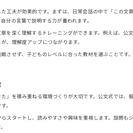
文章読み取り力を養う教材選びのコツ
した工夫が効果的です。まずは、日常会話の中で「この文
家庭学習で国語力アップを目指す手順
を自分の言葉で説明する力が養われます。
公文式で読解能力を磨く学習ポイント
文章を深く理解するトレーニングができます。例えば、公
小学生の文章理解を深める工夫とは
とが、理解度アップにつながります。
学習への関心を読解力向上につなげるコツ
挑戦させず、子どものレベルに合った教材を選ぶことです
小学生の興味を引き出す文章読み取り術
学習意欲を高める読解能力の育て方
公文式で学習の楽しさを感じる工夫
策
家庭でできる読解力アップの関心づくり
きた」を積み重ねる環境づくりが大切です。公文式では、
文章読み取りが好きになる学習環境づくり
です。
からスタートし、読みやすさや興味を重視します。設問も
す。