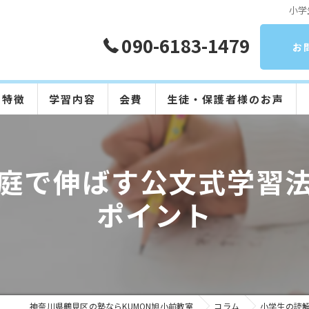
小学
090-6183-1479
お
の特徴
学習内容
会費
生徒・保護者様のお声
算数
庭で伸ばす公文式学習
数学
ポイント
英語
国語
日本語
神奈川県鶴見区の塾ならKUMON旭小前教室
コラム
小学生の読