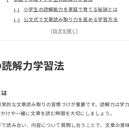
小学生の読解能力を家庭で育てる秘訣とは
公文式で文章読み取り力を高める学習方法
読解力向上へ家庭でできる日々の工夫
文章読み取りが苦手な小学生への対応策
家庭学習で読解能力を伸ばす成功のコツ
公文式で文章読み取り力が自然に育つ理由
の読解力学習法
公文式が小学生の読解能力に与える影響
文章読み取り力が育つ公文式の特長とは
個別学習が読解力向上につながる仕組み
とは
小学生でも続けやすい公文式の工夫
日常的な文章読み取りの習慣づけが重要です。読解力は学
公文式学習法で文章理解力が伸びる理由
声かけや一緒に文章を読む時間を大切にしましょう。
読解能力アップなら毎日のくり返しが鍵
子で読み合い、内容について質問し合うことで、文章の意