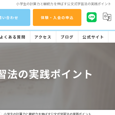
小学生の計算力と継続力を伸ばす公文式学習法の実践ポイント
問い合わせ
体験・入会の申込
よくある質問
アクセス
ブログ
公式サイト
コラム
公文式の特長
入会までの流れ
習法の実践ポイント
学習の流れ
小学生の計算力と継続力を伸ばす公文式学習法の実践ポイント