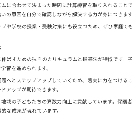
計算力を伸ばす家庭学習の秘訣とは
ズムに合わせて決まった時間に計算練習を取り入れること
家庭でできる小学生計算力トレーニング法
違いの原因を自分で確認しながら解決する力が身につきま
計算力アップに欠かせない習慣づくりのポイント
ップや学校の授業・受験対策にも役立つため、ぜひ家庭で
公文式を活用した家庭学習の進め方
小学生計算力向上に効果的な教材選び
は
日常生活で計算力が身につく実践アイデア
に伸ばすための独自のカリキュラムと指導法が特徴です。
子どものやる気を引き出す公文式活用法
で学習を進められます。
小学生計算力アップに必要な声かけのコツ
問題へとステップアップしていくため、着実に力をつける
やる気を引き出す公文式の取り組み方
ードアップが期待できます。
計算力と継続力を高める目標設定の工夫
、地域の子どもたちの算数力向上に貢献しています。保護
褒めて伸ばす小学生計算力サポート術
践的な成果が現れています。
公文式で楽しく学ぶ継続学習の秘訣
無理なく続く計算力アップの工夫