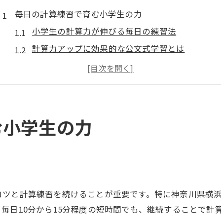
毎日の計算練習で育む小学生の力
小学生の計算力が伸びる毎日の練習法
計算力アップに効果的な公文式学習とは
無理なく継続できる計算練習の工夫
家庭で取り組む小学生計算力強化のコツ
計算力と継続力を両立させる学習習慣
公文式で継続力が身につく学び方
む小学生の力
計算力と継続力を育てる公文式の特徴
小学生計算力が自然と伸びる学びの流れ
継続力を高める公文式のステップアップ術
小学生計算力向上のための声かけと支援法
コツと計算練習を続けることが重要です。特に神奈川県横
公文式ならではの目標設定と達成感の秘訣
毎日10分から15分程度の短時間でも、継続することで計