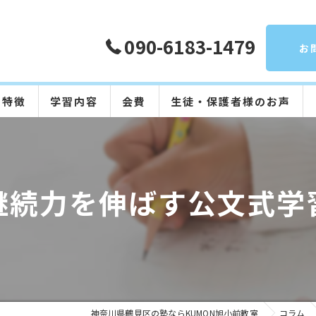
090-6183-1479
お
の特徴
学習内容
会費
生徒・保護者様のお声
算数
数学
継続力を伸ばす公文式学
英語
国語
日本語
神奈川県鶴見区の塾ならKUMON旭小前教室
コラム