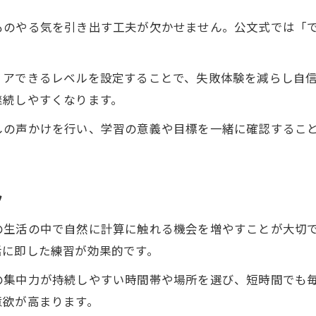
小学生計算力が続く学習リズムの作り方
ものやる気を引き出す工夫が欠かせません。公文式では「
短時間で集中できる公文式の学習法
飽きずに続く計算力トレーニングの工夫
リアできるレベルを設定することで、失敗体験を減らし自
計算力向上につながる家庭でのサポート術
継続しやすくなります。
公文式で継続力を養うためのポイント
しの声かけを行い、学習の意義や目標を一緒に確認するこ
公文式で間違いを減らすためのポイント
小学生計算力が正確に身につく見直し法
計算ミスを減らす公文式の取り組みポイント
ツ
間違いから学ぶ小学生計算力強化の考え方
親子で取り組む計算力見直しの習慣
の生活の中で自然に計算に触れる機会を増やすことが大切
活に即した練習が効果的です。
公文式で自信を持って計算力を育てる方法
の集中力が持続しやすい時間帯や場所を選び、短時間でも
意欲が高まります。