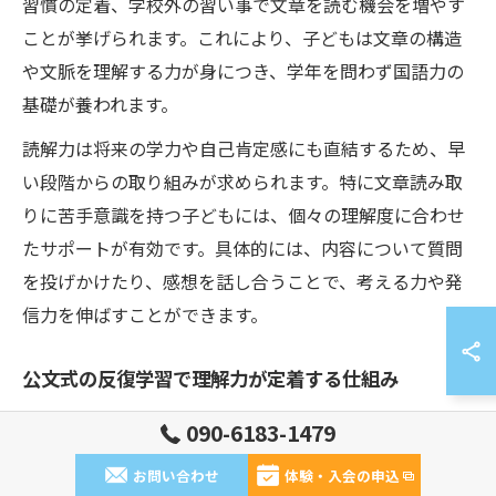
習慣の定着、学校外の習い事で文章を読む機会を増やす
ことが挙げられます。これにより、子どもは文章の構造
や文脈を理解する力が身につき、学年を問わず国語力の
基礎が養われます。
読解力は将来の学力や自己肯定感にも直結するため、早
い段階からの取り組みが求められます。特に文章読み取
りに苦手意識を持つ子どもには、個々の理解度に合わせ
たサポートが有効です。具体的には、内容について質問
を投げかけたり、感想を話し合うことで、考える力や発
信力を伸ばすことができます。
公文式の反復学習で理解力が定着する仕組み
公文式学習方法では、反復学習を通じて小学生の読解力
090-6183-1479
や文章読み取り力を確実に定着させることができます。
お問い合わせ
体験・入会の申込
その理由は、一人ひとりの学力に合わせて教材の難易度