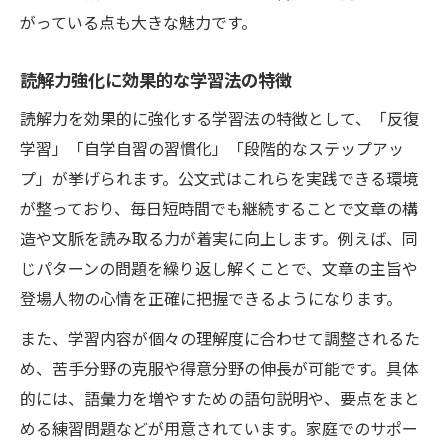
小学生に合った読解力強化のステップ
がっている点も大きな魅力です。
公文式学習が読解力習得に最適な理由
グリムスクールとの違いをわかりやすく解
読解力強化に効果的な学習法の特徴
説
読解力を効果的に強化する学習法の特徴として、「反復
家庭学習と習い事の組み合わせ活用術
学習」「自学自習の習慣化」「段階的なステップアッ
公文式学習で文章理解が深まるワケ
プ」が挙げられます。公文式はこれらを実践できる環境
が整っており、毎日短時間でも継続することで文章の構
小学生が文章を読み解く力が伸びる理由
造や文脈を読み取る力が着実に向上します。例えば、同
公文式の反復学習で理解力が定着する仕組
じパターンの問題を繰り返し解くことで、文章の主旨や
み
登場人物の心情を正確に把握できるようになります。
読解力 小学生 習い事を比較したメリット
また、学習内容が個々の理解度に合わせて調整されるた
国語の基礎力を養う教材の使い方
め、苦手分野の克服や得意分野の伸長が可能です。具体
学習意欲を引き出す声かけとサポート法
的には、語彙力を増やすための語句説明や、要点をまと
読み取り力を強化する家庭実践アイデア
める練習問題などが用意されています。家庭でのサポー
家庭学習で小学生の文章読み取り力を伸ば