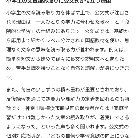
小学生の文章読み取りに公文式が役立つ理由
読解力を育むための家庭学習アイデア集
小学生の文章読み取り力を伸ばす上で、公文式が注目さ
公文式を取り入れた日常学習のコツを紹介
れる理由は「一人ひとりの学力に合わせた教材」と「段
読み聞かせ習い事と家庭連携の活用法
階的な学習」の仕組みにあります。公文式では、基礎か
子供の読書教室体験を自宅で活かす方法
ら応用まで細かくレベル分けされた国語教材を使い、無
公文式で小学生が読む力を育む理由とは
理なく文章の意味を読み取る力が養われます。例えば、
小学生の文章読み取り力向上を支える公文
簡単な短文から始めて徐々に長文や説明文へと進むた
式
め、苦手意識を持つことなく自然と読解力が身につきま
す。
公文式学習方法による読解力の伸ばし方
個別対応で読む力を高める仕組みの秘密
また、毎日の少しずつの積み重ねが重要とされており、
反復練習を通じて語彙力や理解力の定着を図れるのも特
国語 習い事としての公文式の特徴を解説
徴です。神奈川県横浜市鶴見区の保護者からは「家庭学
読書教室 子供との違いを比較しよう
習だけでは難しかった文章の読み取りが、着実にできる
小学生の読解力習得に最適な学習法を解説
ようになった」といった声も多く聞かれます。公文式の
文章読み取りを伸ばす学習法の選び方
個別対応指導が、子どもの自信や学習意欲の向上につな