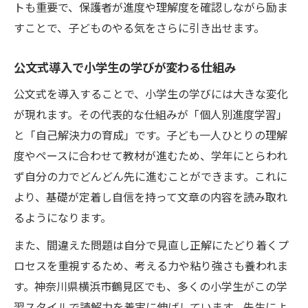
トも重要で、保護者が進度や理解度を確認しながら励ま
す
すことで、子どものやる気をさらに引き出せます。
読解力を養う日常会話の工夫を紹介
公文式を活用した家庭での反復練習術
公文式導入で小学生の学びが変わる仕組み
読み聞かせ習い事と家庭の役割分担とは
公文式を導入することで、小学生の学びには大きな変化
子どものやる気を支える親のアプローチ
が現れます。その代表的な仕組みが「個人別進度学習」
と「自己解決力の育成」です。子ども一人ひとりの理解
度やペースに合わせて教材が進むため、学年にとらわれ
ず自分の力でどんどん先に進むことができます。これに
より、基礎が定着し自信を持って文章の内容を読み取れ
るようになります。
また、間違えた問題は自分で見直し正解にたどり着くプ
ロセスを重視するため、考える力や粘り強さも養われま
す。神奈川県横浜市鶴見区でも、多くの小学生がこの学
習スタイルで読解力を着実に伸ばしています。先生によ