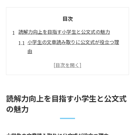
目次
読解力向上を目指す小学生と公文式の魅力
小学生の文章読み取りに公文式が役立つ理
由
読解力強化に効果的な学習法の特徴
公文式導入で小学生の学びが変わる仕組み
小学生が文章読み取りを伸ばすための環境
作り
読解力向上を目指す小学生と公文式
読解力 小学生 習い事の選び方と比較ポイン
の魅力
ト
文章読み取りの力を家庭で伸ばす秘訣
家庭でできる小学生の文章読み取り習慣