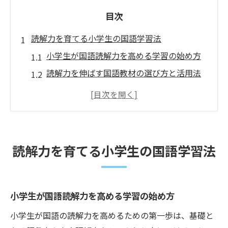
目次
読解力を育てる小学生の国語学習法
小学生が国語読解力を高める学習の始め方
読解力を伸ばす国語教材の選び方と活用法
公文式で基礎から読解力を養うポイント
読解力向上のための家庭学習の工夫とは
国語力を伸ばす日常的な読書習慣の重要性
国語力向上へ家庭で始める読解トレーニング
読解力を育てる小学生の国語学習法
家庭でできる国語読解力トレーニング法
小学生に適した国語学習の進め方の工夫
公文式学習で家庭学習の習慣を身につける
小学生が国語読解力を高める学習の始め方
読解力を高める親子の会話と実践例
小学生が国語の読解力を高めるための第一歩は、基礎と