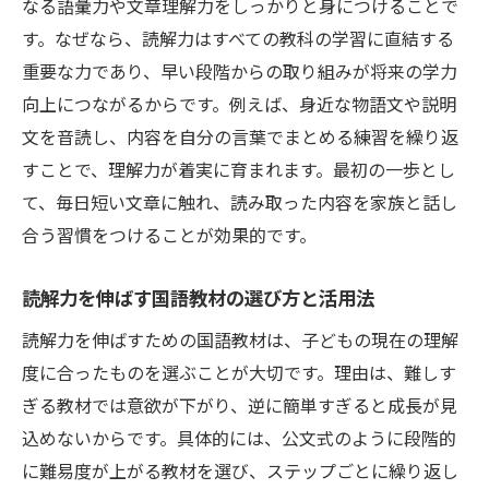
国語力向上につながる読書量の増やし方
なる語彙力や文章理解力をしっかりと身につけることで
す。なぜなら、読解力はすべての教科の学習に直結する
小学生が伸びる読解力の基礎作りとは
重要な力であり、早い段階からの取り組みが将来の学力
読解力の土台を作る小学生向け国語学習
向上につながるからです。例えば、身近な物語文や説明
公文式学習で読解力の基礎を固める秘訣
文を音読し、内容を自分の言葉でまとめる練習を繰り返
小学生の国語読解力を伸ばす語彙力強化
すことで、理解力が着実に育まれます。最初の一歩とし
家庭でできる読解力定着トレーニング法
て、毎日短い文章に触れ、読み取った内容を家族と話し
国語力の基礎を育てる生活習慣の大切さ
合う習慣をつけることが効果的です。
公文式で身につく国語の読解力アップ術
読解力を伸ばす国語教材の選び方と活用法
公文式が小学生の国語読解力に効果的な理
由
読解力を伸ばすための国語教材は、子どもの現在の理解
読解力を高める公文式教材の活用ポイント
度に合ったものを選ぶことが大切です。理由は、難しす
ぎる教材では意欲が下がり、逆に簡単すぎると成長が見
自学自習を促す公文式学習の特徴と成果
込めないからです。具体的には、公文式のように段階的
国語力アップのための公文式家庭サポート
に難易度が上がる教材を選び、ステップごとに繰り返し
術