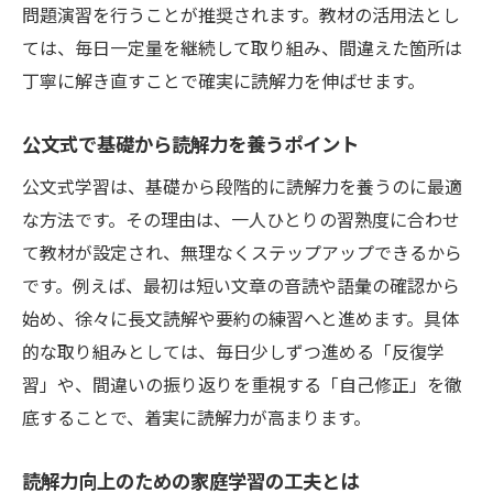
問題演習を行うことが推奨されます。教材の活用法とし
読解力基礎から応用まで段階的に伸ばす方
ては、毎日一定量を継続して取り組み、間違えた箇所は
法
丁寧に解き直すことで確実に読解力を伸ばせます。
読解力がない原因と小学生の克服ポイント
小学生の国語読解力不足の主な原因を解説
公文式で基礎から読解力を養うポイント
読解力が伸びない時の家庭での対応策
公文式学習は、基礎から段階的に読解力を養うのに最適
公文式で苦手を克服するポイントとは
な方法です。その理由は、一人ひとりの習熟度に合わせ
国語力弱化を防ぐ毎日の学習習慣づくり
て教材が設定され、無理なくステップアップできるから
読解力不足に気づいた時の声かけと支援
です。例えば、最初は短い文章の音読や語彙の確認から
始め、徐々に長文読解や要約の練習へと進めます。具体
子どもの国語読解力を高める家庭の工夫
的な取り組みとしては、毎日少しずつ進める「反復学
家庭でできる小学生向け国語読解力サポー
習」や、間違いの振り返りを重視する「自己修正」を徹
ト
底することで、着実に読解力が高まります。
親子で楽しむ読解力アップの学習習慣
公文式活用で国語力を自然に高める方法
読解力向上のための家庭学習の工夫とは