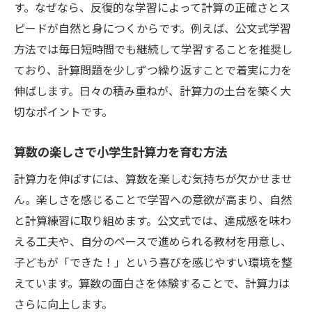
す。なぜなら、反復的な学習によって計算の正確さとス
公文式学習方法で計算力の自信を磨く
ピードが自然と身につくからです。例えば、公文式学習
計算力を高める学習法を家庭で実践
方法では毎日短時間でも継続して学習することを推奨し
小学生計算力を家庭学習で効率よく鍛える
ており、計算問題を少しずつ繰り返すことで着実に力を
方法
伸ばします。日々の積み重ねが、計算力の土台を築く大
切なポイントです。
毎日の習慣で小学生計算力に差がつく理由
学習ゲームを活用した小学生計算力強化術
算数の楽しさで小学生計算力を育む方法
家庭でできる小学生計算力チェックのポイ
計算力を伸ばすには、算数を楽しむ気持ちが欠かせませ
ント
ん。楽しさを感じることで学習への意欲が高まり、自然
親子で取り組む小学生計算力アップの工夫
と計算練習に取り組めます。公文式では、達成感を味わ
小学生が割合計算に強くなる秘訣公開
える工夫や、自分のペースで進められる教材を用意し、
割合計算が苦手な小学生計算力克服のコツ
子どもが「できた！」という喜びを感じやすい環境を整
小学生計算力を活かした割合の学び方解説
えています。算数の面白さを体験することで、計算力は
実生活で役立つ小学生計算力と割合計算法
さらに向上します。