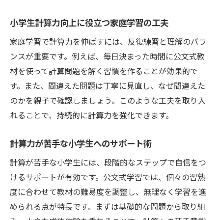
具体例で身につく小学生計算力と割合理解
小学生計算力向上に役立つ家庭学習の工夫
割合問題で小学生計算力を鍛える実践法
家庭学習で計算力を伸ばすには、反復練習と理解のバラ
公文式学習が計算力育成に効果的な理由
ンスが重要です。例えば、毎日決まった時間に公文式教
公文式が小学生計算力を支える独自の工夫
材を使って計算問題を解く習慣を作ることが効果的で
反復練習で小学生計算力が着実にアップ
す。また、間違えた問題は丁寧に見直し、なぜ間違えた
公文式で自分のペースに合わせた計算力育
のかを親子で確認しましょう。このような工夫を取り入
成
れることで、持続的に計算力を強化できます。
目標設定が小学生計算力のモチベーション
に
計算力が苦手な小学生へのサポート術
学習習慣が身につく公文式での計算力強化
計算が苦手な小学生には、段階的なステップで自信をつ
日常生活に計算練習を取り入れる工夫
けるサポートが有効です。公文式学習では、個々の習熟
日常の中で小学生計算力を磨く実践アイデ
度に合わせて教材の難易度を調整し、無理なく学習を進
ア
められる点が特長です。まずは基礎的な問題から取り組
買い物体験で小学生計算力を高める工夫