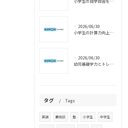
小学生の自学自習を育てる仕組みと公文式学習の活用法
2026/06/30
小学生の計算力向上指導で公文式学習を活用した速度アップの工夫
2026/06/30
幼児基礎学力とトレーニングを神奈川県横浜市鶴見区で始めるための公文式活用法と学力向上のポイント
タグ
Tags
英語
鶴見区
塾
小学生
中学生