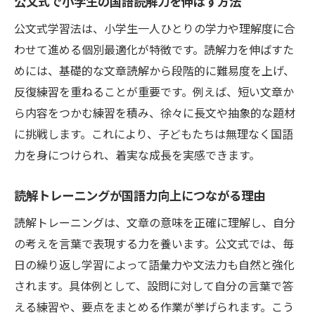
公文式で小学生の国語読解力を伸ばす方法
公文式で読解トレーニング習慣を作るポイ
公文式学習法は、小学生一人ひとりの学力や理解度に合
ント
わせて進める個別最適化が特徴です。読解力を伸ばすた
小学生の国語力を伸ばす学びの工夫を解説
めには、基礎的な文章読解から段階的に難易度を上げ、
読解力トレーニングが成績向上に役立つ理
反復練習を重ねることが重要です。例えば、短い文章か
由
ら内容をつかむ練習を積み、徐々に長文や抽象的な題材
楽しく続く国語と読解力の学習アイデア
に挑戦します。これにより、子どもたちは無理なく国語
小学生の国語読解力が伸びる実践法
力を身につけられ、着実な成長を実感できます。
読解力に悩むなら公文式の実践がおすすめ
読解トレーニングが国語力向上につながる理由
読解力不足の小学生に公文式が選ばれる理
読解トレーニングは、文章の意味を正確に理解し、自分
由
の考えを言葉で表現する力を養います。公文式では、毎
公文式読解トレーニングで国語力を底上げ
日の繰り返し学習によって語彙力や文法力も自然と強化
小学生の読解力を伸ばす公文式実践の効果
されます。具体例として、設問に対して自分の言葉で答
国語力向上に役立つ公文式学習法の魅力
える練習や、要点をまとめる作業が挙げられます。こう