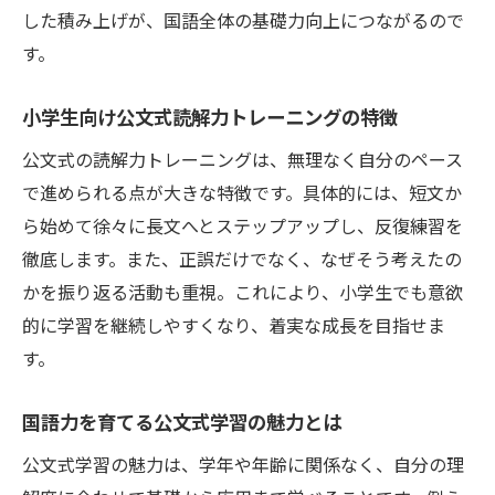
読解力に自信が持てる公文式の進め方
した積み上げが、国語全体の基礎力向上につながるので
小学生におすすめの公文式読解力対策
す。
速読アプリ活用で国語力アップの秘訣
小学生向け公文式読解力トレーニングの特徴
速読アプリと公文式で国語読解力を強化
小学生のための速読トレーニング活用法
公文式の読解力トレーニングは、無理なく自分のペース
で進められる点が大きな特徴です。具体的には、短文か
国語力を伸ばす速読解力講座とアプリの違
ら始めて徐々に長文へとステップアップし、反復練習を
い
徹底します。また、正誤だけでなく、なぜそう考えたの
読解力向上に役立つ速読アプリの選び方
かを振り返る活動も重視。これにより、小学生でも意欲
公文式学習と連携した速読トレーニング法
的に学習を継続しやすくなり、着実な成長を目指せま
小学生の国語読解力アップに速読アプリが
す。
有効
家庭で続ける読解トレーニングのポイント
国語力を育てる公文式学習の魅力とは
家庭でできる小学生向け国語読解力トレー
公文式学習の魅力は、学年や年齢に関係なく、自分の理
ニング