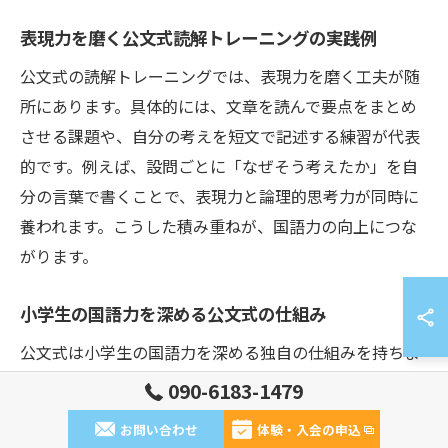
表現力を磨く公文式読解トレーニングの実践例
公文式の読解トレーニングでは、表現力を磨く工夫が随
所にあります。具体的には、文章を読んで要点をまとめ
させる課題や、自分の考えを短文で記述する練習が代表
的です。例えば、設問ごとに「なぜそう考えたか」を自
分の言葉で書くことで、表現力と論理的思考力が同時に
養われます。こうした積み重ねが、国語力の向上につな
がります。
小学生の国語力を深める公文式の仕組み
公文式は小学生の国語力を深める独自の仕組みを持ちま
す。理由は、学力に合わせて教材が細分化されており、
090-6183-1479
無理なくステップアップできるからです。例えば、文章
お問い合わせ
体験・入会の申込
の難易度や設問の種類が段階的に変化し、反復による定