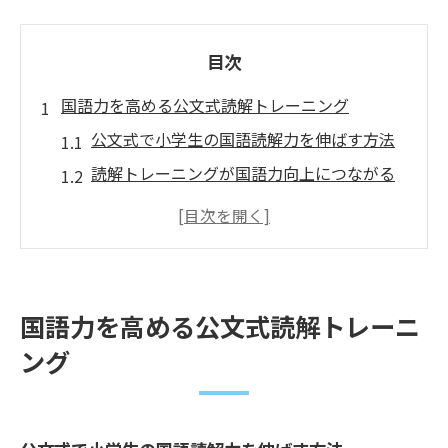
目次
国語力を高める公文式読解トレーニング
公文式で小学生の国語読解力を伸ばす方法
読解トレーニングが国語力向上につながる
理由
小学生向け公文式読解力トレーニングの特
徴
国語力を育てる公文式学習の魅力とは
国語力を高める公文式読解トレーニ
読解力を伸ばす公文式の具体的ステップ
ング
小学生の国語学習に公文式が効果的な理由
小学生の読解力伸ばす学びの工夫とは
読解力を高める小学生向け国語学習の工夫