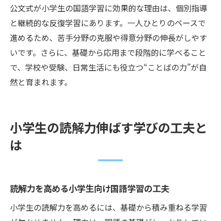
公文式が小学生の国語学習に効果的な理由は、個別指導
力
と継続的な反復学習にあります。一人ひとりのペースで
公文式で定着する読解力養成のポイント
進めるため、苦手分野の克服や得意分野の伸長がしやす
小学生向け国語・読解力習慣化の工夫
いです。さらに、基礎から応用まで段階的に学べること
公文式で身につく思考力と表現力の深め方
で、学校や受験、日常生活にも役立つ“ことばの力”が自
公文式で小学生の国語思考力を育てる方法
然と育まれます。
読解力と表現力を同時に伸ばす公文式学習
国語を通じて広がる小学生の思考力と読解
小学生の読解力伸ばす学びの工夫と
力
は
表現力を磨く公文式読解トレーニングの実
践例
小学生の国語力を深める公文式の仕組み
読解力を高める小学生向け国語学習の工夫
公文式で身につく思考力と読解力の重要性
小学生の読解力を高めるには、基礎から積み重ねる学習
国語読解力を伸ばす楽しい勉強法を解説