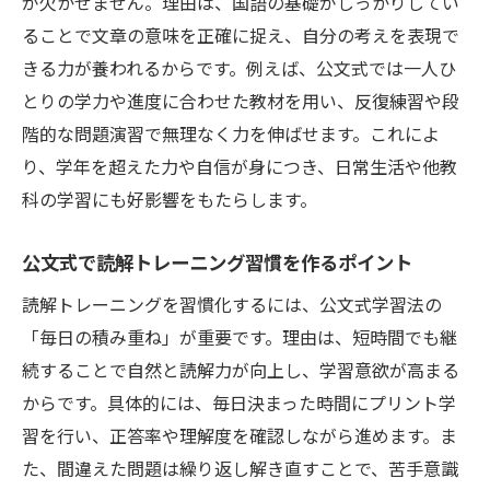
が欠かせません。理由は、国語の基礎がしっかりしてい
小学生が楽しめる国語読解トレーニング法
ることで文章の意味を正確に捉え、自分の考えを表現で
公文式学習で読解力を楽しく伸ばすコツ
きる力が養われるからです。例えば、公文式では一人ひ
遊び感覚で国語読解力が身につく工夫
とりの学力や進度に合わせた教材を用い、反復練習や段
楽しく続く小学生向け国語勉強法のポイン
階的な問題演習で無理なく力を伸ばせます。これによ
ト
り、学年を超えた力や自信が身につき、日常生活や他教
公文式で読解力を楽しく学ぶ方法とは
科の学習にも好影響をもたらします。
小学生の国語読解力が伸びる楽しい勉強習
公文式で読解トレーニング習慣を作るポイント
慣
読解トレーニングを習慣化するには、公文式学習法の
「毎日の積み重ね」が重要です。理由は、短時間でも継
続することで自然と読解力が向上し、学習意欲が高まる
からです。具体的には、毎日決まった時間にプリント学
習を行い、正答率や理解度を確認しながら進めます。ま
た、間違えた問題は繰り返し解き直すことで、苦手意識