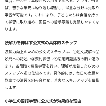
解度に合わせて基礎から応用まで学べることです。例え
親子で楽しむ公文式読解トレーニングのコ
ば、苦手な単元は繰り返し練習し、得意な分野は先取り
ツ
学習が可能です。これにより、子どもたちは自信を持っ
家庭学習で読解力と国語力を継続的に伸ば
て学習に取り組め、国語への苦手意識も克服しやすくな
す方法
ります。
小学生の国語読解力を家庭で高める習慣づ
読解力を伸ばす公文式の具体的ステップ
くり
公文式を活用した読解力家庭トレーニング
読解力向上のための公文式ステップは、①短文読解→②
の効果
設問への記述→③要約練習→④応用問題挑戦の順で進み
楽しく続ける家庭での国語学習ポイント
ます。各段階で反復学習を行い、理解が定着したら次の
ステップへ進む仕組みです。具体的には、毎日の宿題や
読解力向上を目指す小学生の習慣づくり
教室での演習を組み合わせ、着実なスキルアップを目指
小学生が読解力を伸ばすための毎日の習慣
します。
国語力アップに役立つ公文式の学習リズム
読解トレーニングを無理なく続けるコツ
小学生の国語学習に公文式が効果的な理由
習慣化することで高まる小学生の国語読解