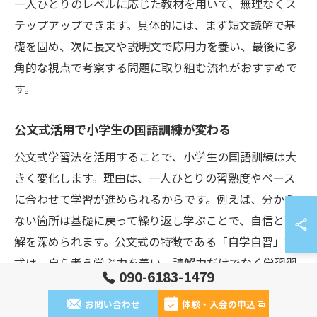
一人ひとりのレベルに応じた教材を用いて、無理なくス
テップアップできます。具体的には、まず短文読解で基
礎を固め、次に長文や説明文で応用力を養い、最後に多
角的な視点で考察する問題に取り組む流れがおすすめで
す。
公文式活用で小学生の国語訓練が変わる
公文式学習法を活用することで、小学生の国語訓練は大
きく変化します。理由は、一人ひとりの習熟度やペース
に合わせて学習が進められるからです。例えば、分から
ない箇所は基礎に戻って繰り返し学ぶことで、自信と理
解を深められます。公文式の特徴である「自学自習」方
式は、自ら考え学ぶ力を養い、読解力だけでなく学習習
090-6183-1479
慣も身につきます。これにより、国語への苦手意識が減
り、積極的に学ぶ姿勢が育まれます。
お問い合わせ
体験・入会の申込