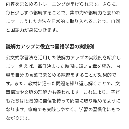
内容をまとめるトレーニングが挙げられます。さらに、
公文式で小学生の国語読解力が伸びる理由
毎日少しずつ継続することで、集中力や継続力も養われ
読解力を鍛える公文式の学習プロセス解説
ます。こうした方法を日常的に取り入れることで、自然
国語力向上に役立つ公文式読解トレーニン
と国語力が身につきます。
グ
公文式学習で身につく小学生の国語力とは
読解力アップに役立つ国語学習の実践例
読解力アップに効く公文式課題の取り組み
公文式学習法を活用した読解力アップの実践例を紹介し
方
ます。例えば、毎日決まった時間に短い文章を読み、内
公文式を継続することで得られる国語力の
容を自分の言葉でまとめる練習をすることが効果的で
変化
す。また、教材に沿った問題を繰り返し解くことで、文
国語の苦手意識を克服する学び方とは
章構造や文脈の理解力も養われます。これにより、子ど
小学生が国語への苦手意識を減らすポイン
もたちは段階的に自信を持って問題に取り組めるように
ト
なります。家庭でも実践しやすく、学習の習慣化にもつ
ながります。
読解力不足を補う国語訓練の進め方
国語力を伸ばすための前向きな学習法