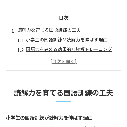
目次
読解力を育てる国語訓練の工夫
小学生の国語訓練が読解力を伸ばす理由
国語力を高める効果的な読解トレーニング
読解力アップに役立つ国語学習の実践例
小学生向け国語訓練の工夫とポイント
国語の読解力を育てる家庭学習アイデア
読解力強化のための国語訓練の進め方
読解力を育てる国語訓練の工夫
小学生の国語力向上に公文式が効果的な理由
公文式学習で小学生の国語力が伸びる仕組
み
小学生の国語訓練が読解力を伸ばす理由
国語訓練と読解力向上の公文式の特徴