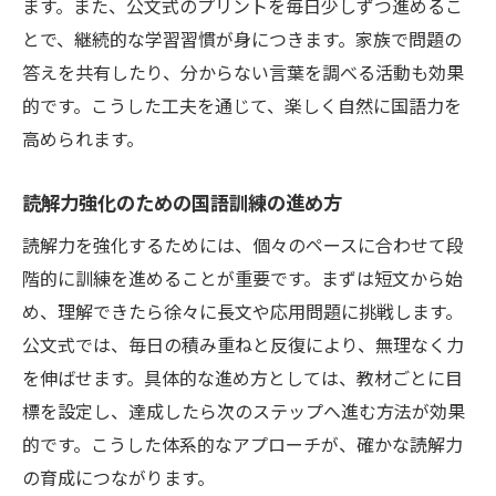
ます。また、公文式のプリントを毎日少しずつ進めるこ
国語力向上を目指すおすすめ学習ステップ
とで、継続的な学習習慣が身につきます。家族で問題の
公文式活用で小学生の国語訓練が変わる
答えを共有したり、分からない言葉を調べる活動も効果
小学生に必要な国語読解力の鍛え方とは
的です。こうした工夫を通じて、楽しく自然に国語力を
高められます。
効果的な国語訓練で読解力を定着させる
国語力が未来を拓く学習の秘訣を解説
読解力強化のための国語訓練の進め方
国語力が小学生の未来を支える理由
読解力を強化するためには、個々のペースに合わせて段
読解力を伸ばす学習で得られる成長とは
階的に訓練を進めることが重要です。まずは短文から始
国語訓練が将来の学力形成に与える影響
め、理解できたら徐々に長文や応用問題に挑戦します。
公文式で身につく国語力の大切さを解説
公文式では、毎日の積み重ねと反復により、無理なく力
小学生に必要な読解力育成の学習秘訣
を伸ばせます。具体的な進め方としては、教材ごとに目
国語力の強化が未来を広げる要素となる
標を設定し、達成したら次のステップへ進む方法が効果
的です。こうした体系的なアプローチが、確かな読解力
の育成につながります。