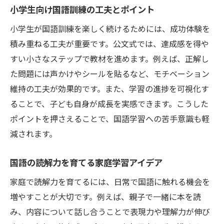
小学生向け国語訓練の工夫とポイント
公文式で国語の苦手意識がなくなる理由
小学生が国語訓練を楽しく続けるためには、成功体験を
読解力向上に必要な国語学習の工夫とは
積み重ねる工夫が重要です。公文式では、達成感を得や
小学生のやる気を引き出す国語訓練の方法
すい小さなステップで教材を進めます。例えば、正解し
読解力を伸ばす日々の国語学習ポイント
た問題には声かけやシールを貼るなど、モチベーション
毎日の国語学習で読解力を高めるコツ
維持の工夫が効果的です。また、学習の進捗を可視化す
小学生が続けやすい国語訓練の習慣化方法
ることで、子ども自身が成長を実感できます。こうした
読解力向上に効果的な国語の学び方とは
ポイントを押さえることで、国語学習への苦手意識も軽
減されます。
公文式を活かした日々の国語力強化法
国語訓練で学ぶべき読解スキルの具体例
国語の読解力を育てる家庭学習アイデア
小学生の成長を支える国語学習のポイント
家庭で読解力を育てるには、日常で国語に触れる機会を
小学生におすすめの国語訓練の進め方
増やすことが大切です。例えば、親子で一緒に本を読
小学生が楽しく学べる国語訓練の始め方
み、内容について話し合うことで表現力や理解力が伸び
読解力を着実に伸ばす国語訓練のコツ