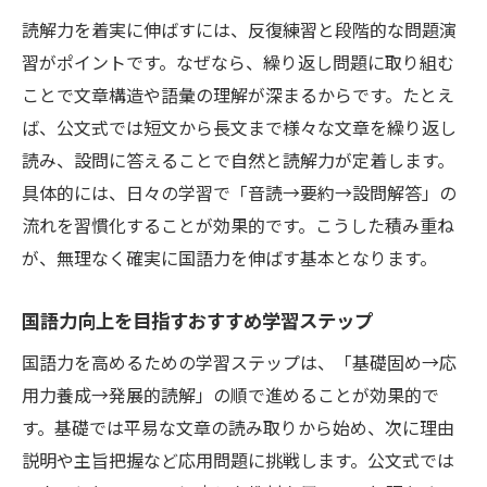
読解力を着実に伸ばすには、反復練習と段階的な問題演
習がポイントです。なぜなら、繰り返し問題に取り組む
ことで文章構造や語彙の理解が深まるからです。たとえ
ば、公文式では短文から長文まで様々な文章を繰り返し
読み、設問に答えることで自然と読解力が定着します。
具体的には、日々の学習で「音読→要約→設問解答」の
流れを習慣化することが効果的です。こうした積み重ね
が、無理なく確実に国語力を伸ばす基本となります。
国語力向上を目指すおすすめ学習ステップ
国語力を高めるための学習ステップは、「基礎固め→応
用力養成→発展的読解」の順で進めることが効果的で
す。基礎では平易な文章の読み取りから始め、次に理由
説明や主旨把握など応用問題に挑戦します。公文式では