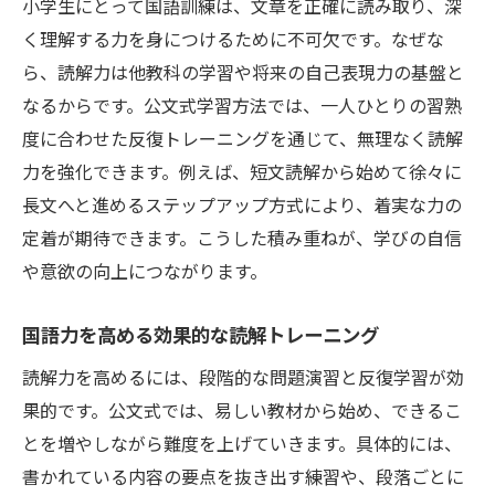
小学生にとって国語訓練は、文章を正確に読み取り、深
小学生に合った公文式国語の学習法とは
く理解する力を身につけるために不可欠です。なぜな
公文式で読解力を無理なく伸ばす秘訣
ら、読解力は他教科の学習や将来の自己表現力の基盤と
なるからです。公文式学習方法では、一人ひとりの習熟
国語力を育てる公文式活用法の実例紹介
度に合わせた反復トレーニングを通じて、無理なく読解
読解力強化に公文式が選ばれる理由を解説
力を強化できます。例えば、短文読解から始めて徐々に
家庭でできる読解トレーニング実践術
長文へと進めるステップアップ方式により、着実な力の
家庭学習で小学生の国語読解力を高める方
定着が期待できます。こうした積み重ねが、学びの自信
法
や意欲の向上につながります。
親子で取り組む国語訓練のポイントと工夫
読解力を伸ばす日常の国語学習アイデア
国語力を高める効果的な読解トレーニング
公文式を取り入れた家庭での国語力強化術
読解力を高めるには、段階的な問題演習と反復学習が効
小学生が楽しく学べる読解トレーニング法
果的です。公文式では、易しい教材から始め、できるこ
家庭で続く国語訓練が読解力に与える効果
とを増やしながら難度を上げていきます。具体的には、
書かれている内容の要点を抜き出す練習や、段落ごとに
公文式学習が導く小学生の読解力アップ法