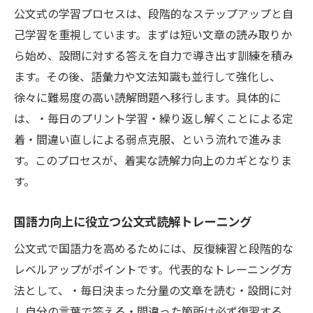
公文式の学習プロセスは、段階的なステップアップと自
己学習を重視しています。まずは短い文章の読み取りか
ら始め、設問に対する答えを自力で導き出す訓練を積み
ます。その後、語彙力や文法知識も並行して強化し、
徐々に難易度の高い読解問題へ移行します。具体的に
は、・毎日のプリント学習・繰り返し解くことによる定
着・間違い直しによる弱点克服、という流れで進みま
す。このプロセスが、着実な読解力向上のカギとなりま
す。
国語力向上に役立つ公文式読解トレーニング
公文式で国語力を高めるためには、反復練習と段階的な
レベルアップがポイントです。代表的なトレーニング方
法として、・毎日決まった分量の文章を読む・設問に対
し自分の言葉で答える・間違った箇所は必ず復習する、