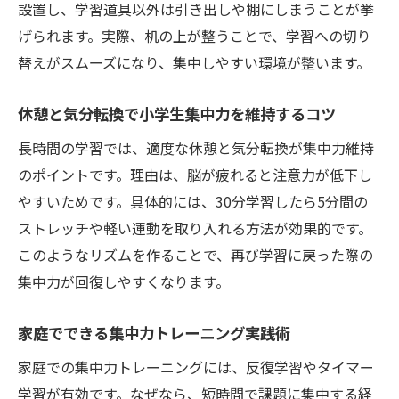
設置し、学習道具以外は引き出しや棚にしまうことが挙
小学生集中力を持続させる日常習慣のポイ
げられます。実際、机の上が整うことで、学習への切り
ント
替えがスムーズになり、集中しやすい環境が整います。
毎日の生活リズムで集中力アップを目指す
方法
休憩と気分転換で小学生集中力を維持するコツ
家庭と公文式で集中力を同時に鍛える工夫
長時間の学習では、適度な休憩と気分転換が集中力維持
短時間集中学習で小学生集中力を最大限に
のポイントです。理由は、脳が疲れると注意力が低下し
引き出す
やすいためです。具体的には、30分学習したら5分間の
日常生活の中で集中力を高める工夫とアイ
ストレッチや軽い運動を取り入れる方法が効果的です。
デア
このようなリズムを作ることで、再び学習に戻った際の
継続的なトレーニングで小学生集中力を維
集中力が回復しやすくなります。
持する
家庭でできる集中力トレーニング実践術
家庭での集中力トレーニングには、反復学習やタイマー
学習が有効です。なぜなら、短時間で課題に集中する経