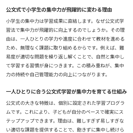
る秘訣
公文式で小学生の集中力が飛躍的に変わる理由
集中力アップに役立つ家庭での工夫とは
小学生の集中力は学習成果に直結します。なぜ公文式学
小学生集中力を伸ばす家庭学習環境の作り
習法で集中力が飛躍的に向上するのでしょうか。その理
方
由は、一人ひとりの学力や進度に合わせて教材を進める
机の配置や整理で集中力アップを促す方法
ため、無理なく課題に取り組めるからです。例えば、難
休憩と気分転換で小学生集中力を維持する
易度が適切な問題を繰り返し解くことで、自然と集中し
コツ
て学習する習慣が身につきます。この積み重ねが、集中
家庭でできる集中力トレーニング実践術
力の持続や自己管理能力の向上につながります。
褒め方や声かけで小学生の集中力が向上す
る
一人ひとりに合う公文式学習が集中力を育てる仕組み
公文式と家庭習慣で集中力を伸ばす日常の
公文式の大きな特徴は、個別に設定された学習プログラ
工夫
ムです。これにより、子どもが自分のペースで確実にス
公文式学習法が小学生の集中力に与える影響
テップアップできます。理由は、難しすぎず易しすぎな
い適切な課題を提供することで、飽きずに集中し続けら
公文式学習で小学生集中力が持続する理由