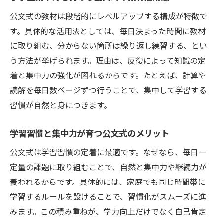
体幹が強くなると学習中の集中力も伸びる
公文式の教材は段階的にレベルアップする構成が特徴で
体幹トレーニング教室で小学生集中力アッ
す。具体的な活用法としては、毎日決まった時間に教材
プ
に取り組む、分からない箇所は繰り返し練習する、とい
う方法が挙げられます。理由は、反復によって知識の定
横浜で人気の体幹トレーニングと集中力強
着と集中力の強化が図れるからです。たとえば、計算や
化
読解を毎日数ページずつ行うことで、集中して学習する
公文式学習と体幹トレーニングの相乗効果
習慣が自然と身につきます。
とは
コーディネーショントレーニングが学習に効く
学習習慣と集中力が育つ公文式のメリット
理由
公文式は学習習慣の定着に最適です。なぜなら、毎日一
コーディネーショントレーニングで小学生
定量の課題に取り組むことで、自然と集中力や継続力が
集中力向上
養われるからです。具体的には、家庭でも同じ時間帯に
横浜で話題のコーディネーション教室と集
学習するルールを設けることで、習慣化がスムーズに進
中力
みます。この積み重ねが、学力向上だけでなく自己肯定
運動と学習が結びつく集中力アップの仕組