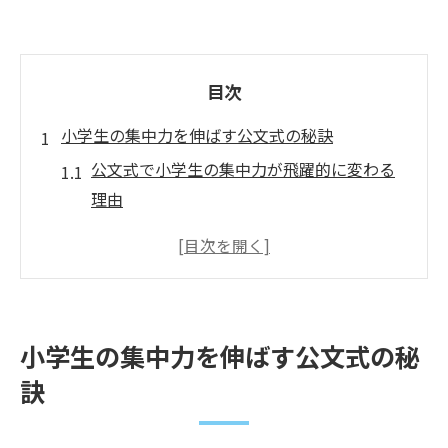
目次
小学生の集中力を伸ばす公文式の秘訣
公文式で小学生の集中力が飛躍的に変わる
理由
一人ひとりに合う公文式学習が集中力を育
てる仕組み
公文式学習法が集中力持続に効果的なポイ
ント
小学生の集中力を伸ばす公文式の秘
小学生集中力を高める公文式の教材活用法
訣
学習習慣と集中力が育つ公文式のメリット
公文式で小学生のやる気と集中力が向上す