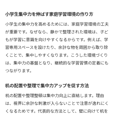
ツ
体験教室で小学生集中力を試すポイント
小学生集中力を伸ばす家庭学習環境の作り方
公文式と合わせて選びたい集中力向上の習
小学生の集中力を高めるためには、家庭学習環境の工夫
い事
が重要です。なぜなら、静かで整理された環境は、子ど
短期教室や体験で集中力が育つポイント
もが学習に意識を向けやすくなるからです。例えば、学
夏休み短期教室で小学生集中力を高める秘
習専用スペースを設けたり、余計な物を周囲から取り除
訣
くことで、集中しやすくなります。こうした環境づくり
体験型学習が集中力アップに繋がる理由
は、集中力の基盤となり、継続的な学習習慣の定着にも
短期教室で得られる集中力と自己肯定感の
つながります。
向上
机の配置や整理で集中力アップを促す方法
小学生集中力が伸びる体験の選び方ガイド
公文式と短期教室の併用で集中力倍増
机の配置や整理整頓は集中力向上に直結します。理由
集中力を伸ばす短期教室の選び方と注意点
は、視界に余計な刺激が入らないことで注意が逸れにく
くなるためです。代表的な方法として、壁に向けて机を
集中力維持のために今日から始めること