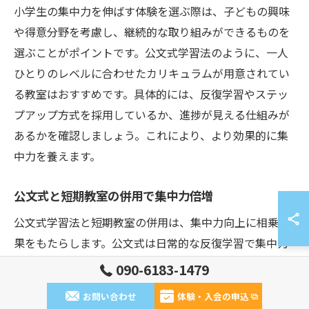
小学生の集中力を伸ばす体験を選ぶ際は、子どもの興味
や得意分野を考慮し、継続的な取り組みができるものを
選ぶことがポイントです。公文式学習法のように、一人
ひとりのレベルに合わせたカリキュラムが用意されてい
る教室はおすすめです。具体的には、反復学習やステッ
プアップ方式を採用しているか、進捗が見える仕組みが
あるかを確認しましょう。これにより、より効果的に集
中力を養えます。
公文式と短期教室の併用で集中力倍増
公文式学習法と短期教室の併用は、集中力向上に相乗効
果をもたらします。公文式は日常的な反復学習で集中力
を養い、短期教室では新しい体験や環境変化が刺激とな
090-6183-1479
ります。例えば、普段は自宅や教室で公文式に取り組み
お問い合わせ
体験・入会の申込
つつ、夏休みには短期教室で課題解決型の学習を行うこ