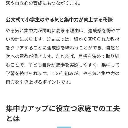
感や自立心の育成にもつながります。
み
公文式と相性抜群のコーディネーショント
公文式で小学生のやる気と集中力が向上する秘訣
レーニング
やる気と集中力が同時に高まる理由は、達成感を得やす
小学生集中力を養うコーディネーションの
い設計にあります。公文式では、細かく区切られた教材
コツ
をクリアするごとに達成感を味わうことができ、自然と
家庭で始めるコーディネーション運動と集
次への意欲が湧きます。たとえば、目標を決めて取り組
中力
むことで、子ども自身が進歩を実感しやすく、集中して
集中力を引き出す習い事の選び方ガイド
学習を続けられます。この仕組みが、やる気と集中力の
両方を引き上げるポイントです。
小学生集中力を伸ばす習い事の選び方とは
ランキングで見る集中力アップに人気の習
い事
集中力アップに役立つ家庭での工夫
縄跳び教室が小学生集中力に与える効果
とは
短期教室で集中力が育つ理由と選び方のコ