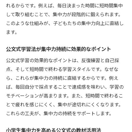
れるからです。例えば、毎日決まった時間に短時間集中
教材の進め方が集中力アップに直結する仕
して取り組むことで、集中力が段階的に鍛えられます。
組み
このような仕組みが、子どもたちの集中力向上に直結し
公文式で達成感と集中力が同時に育つ体験
ます。
談
学年別に見る小学生集中力と公文式効果の
公文式学習法が集中力持続に効果的なポイント
関係
公文式学習の効果的なポイントは、反復練習と自己採
公文式学習が集中力向上に役立つ科学的根
点、そして短時間で終わる学習スタイルです。なぜな
拠
ら、これらが集中力の持続に直結するからです。例え
集中力の成長を実感できる公文式の特徴
ば、毎回自分で採点することで達成感を味わい、学習の
体幹トレーニングで集中力を高める方法
モチベーションが高まります。また、短時間で終わるこ
体幹トレーニングが小学生集中力に効く理
とで疲れを感じにくく、集中が途切れにくくなります。
由
これらの工夫が、集中力の持続をサポートします。
自宅でできる簡単体幹トレーニングと集中
小学生集中力を高める公文式の教材活用法
力効果