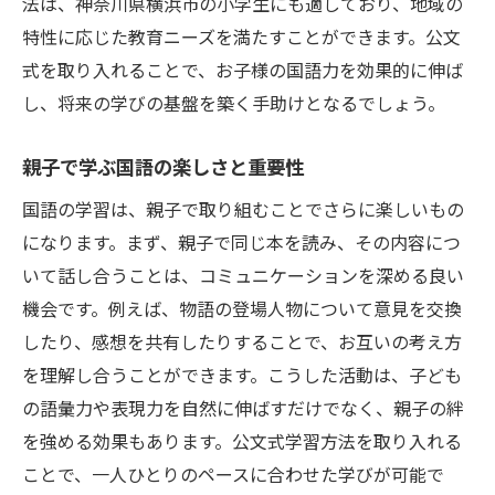
法は、神奈川県横浜市の小学生にも適しており、地域の
国語力を伸ばすための具体的な実践法
特性に応じた教育ニーズを満たすことができます。公文
小学生に効果的な国語学習のステップ
式を取り入れることで、お子様の国語力を効果的に伸ば
公文式で国語力を向上させる手法
し、将来の学びの基盤を築く手助けとなるでしょう。
国語力の向上に役立つ日々の習慣
親子で学ぶ国語の楽しさと重要性
国語の力を伸ばすための教材選びのポイン
ト
国語の学習は、親子で取り組むことでさらに楽しいもの
国語の学びを深めるための工夫と提案
になります。まず、親子で同じ本を読み、その内容につ
いて話し合うことは、コミュニケーションを深める良い
機会です。例えば、物語の登場人物について意見を交換
したり、感想を共有したりすることで、お互いの考え方
を理解し合うことができます。こうした活動は、子ども
の語彙力や表現力を自然に伸ばすだけでなく、親子の絆
を強める効果もあります。公文式学習方法を取り入れる
ことで、一人ひとりのペースに合わせた学びが可能で