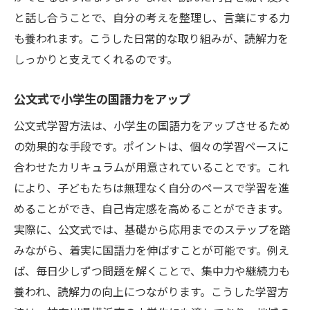
と話し合うことで、自分の考えを整理し、言葉にする力
国語力を引き出すための本選びのポイント
も養われます。こうした日常的な取り組みが、読解力を
国語の読解力を養うための重要なステップ
しっかりと支えてくれるのです。
家庭でできる国語の読解力向上トレーニン
グ
公文式で小学生の国語力をアップ
国語の力を引き出すアプローチ
公文式学習方法は、小学生の国語力をアップさせるため
国語の力を引き出すための創造的アプロー
の効果的な手段です。ポイントは、個々の学習ペースに
チ
合わせたカリキュラムが用意されていることです。これ
小学生が国語を楽しむための工夫と活動
により、子どもたちは無理なく自分のペースで学習を進
公文式で国語力を最大限に引き出す方法
めることができ、自己肯定感を高めることができます。
国語力を高めるための継続的な取り組み
実際に、公文式では、基礎から応用までのステップを踏
みながら、着実に国語力を伸ばすことが可能です。例え
国語の能力を引き出す学習環境作り
ば、毎日少しずつ問題を解くことで、集中力や継続力も
国語の力を活かした多様な学びの提案
養われ、読解力の向上につながります。こうした学習方
国語力を伸ばすための具体的手法