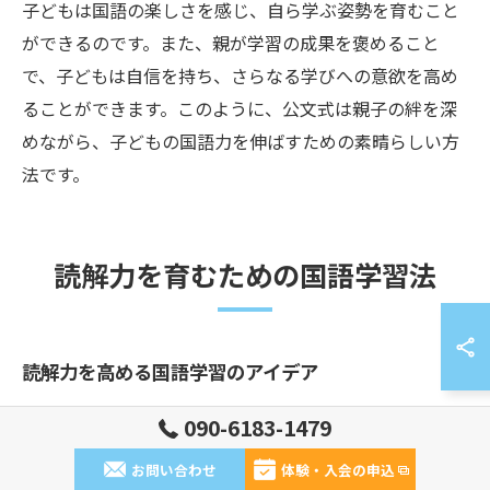
子どもは国語の楽しさを感じ、自ら学ぶ姿勢を育むこと
ができるのです。また、親が学習の成果を褒めること
で、子どもは自信を持ち、さらなる学びへの意欲を高め
ることができます。このように、公文式は親子の絆を深
めながら、子どもの国語力を伸ばすための素晴らしい方
法です。
読解力を育むための国語学習法
読解力を高める国語学習のアイデア
小学生の国語力を向上させるためには、読解力を磨くこ
090-6183-1479
とが重要です。公文式学習方法は、この目的に非常に効
お問い合わせ
体験・入会の申込
果的です。公文式は、個々の習熟度に応じた教材を提供