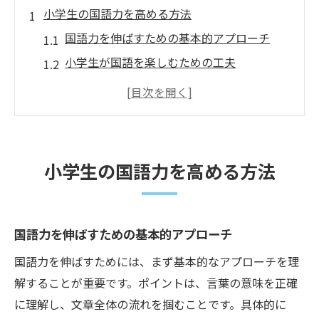
小学生の国語力を高める方法
国語力を伸ばすための基本的アプローチ
小学生が国語を楽しむための工夫
読解力向上に欠かせない日常の練習
公文式で小学生の国語力をアップ
親子で学ぶ国語の楽しさと重要性
国語力を支える家庭学習のポイント
小学生の国語力を高める方法
読み取り力を伸ばす国語学習法
効果的な国語学習法の基本
読み取り力を高めるためのステップ
国語力を伸ばすための基本的アプローチ
公文式で身につく国語の読解力
国語力を伸ばすためには、まず基本的なアプローチを理
国語力向上に役立つ学習ツール
解することが重要です。ポイントは、言葉の意味を正確
に理解し、文章全体の流れを掴むことです。具体的に
小学生におすすめの国語学習法