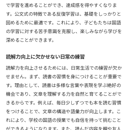
公文式学習法で国語力をしっかり鍛える
で学習を進めることができ、達成感を得やすくなりま
家庭でもできる国語力アップの工夫
す。公文式の特徴である反復学習は、基礎をしっかりと
国語の読解力を向上させる家庭学習法
固めるために最適です。これにより、子どもたちは国語
公文式で学ぶ小学生の国語力
の学習に対する苦手意識を克服し、楽しみながら学びを
深めることができます。
公文式がもたらす国語力向上の効果
小学生に最適な公文式国語学習法
読解力向上に欠かせない日常の練習
公文式で読む力を育てるためのステップ
読解力を向上させるためには、日常生活での練習が欠か
国語力を伸ばす公文式の独自メソッド
せません。まず、読書の習慣を身につけることが重要で
公文式を活用した国語の実力アップ
す。理由として、読書は多様な言葉や表現を学ぶ絶好の
親子で取り組む公文式の魅力と効果
機会であり、文章を理解する力を自然と育てることがで
読解力を育むための国語学習法
きるからです。例えば、毎日少しずつでも本を読む習慣
読解力を高める国語学習のアイデア
をつけることで、文章の構造や語彙力が向上します。こ
小学生が楽しく学べる国語の学び方
れにより、学校の国語の授業でも自信を持って挑むこと
ができるようになります。また、読んだ内容を親や友人
公文式で効果的に読解力を育てる方法