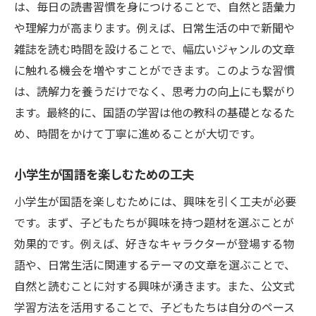
は、毎日の読書習慣を身につけることで、自然と語彙力
国語の楽しさを伝える学びの工夫
や理解力が高まります。例えば、日常生活の中で新聞や
効果的な国語の読み取り術とは
雑誌を読む時間を設けることで、幅広いジャンルの文章
国語の読解力を上げるための具体的方法
に触れる機会を増やすことができます。このような習慣
公文式で効果的に学ぶ国語のテクニック
は、読解力を養うだけでなく、思考力の向上にも繋がり
小学生が楽しめる国語の読み取り術
ます。最終的に、国語の学習は他の教科の基礎となるた
読解力を鍛えるための国語教材の選び方
め、時間をかけて丁寧に進めることが大切です。
国語の力を引き出す工夫と実践例
小学生が国語を楽しむための工夫
国語学習で自己表現力を磨く方法
小学生が国語を楽しむためには、興味を引く工夫が必要
国語力向上に役立つ学習のコツ
です。まず、子どもたちが興味を持つ題材を選ぶことが
国語力向上のための実践的な学習ヒント
効果的です。例えば、好きなキャラクターが登場する物
小学生が自信を持って国語と向き合うため
語や、日常生活に関連するテーマの文章を選ぶことで、
に
自然と読むことに対する興味が湧きます。また、公文式
国語の課題を克服するためのサポート
学習方法を活用することで、子どもたちは自分のペース