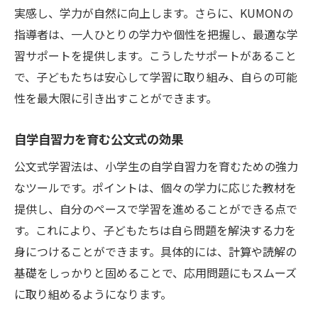
教材選びで小学生の自学自習力を強化
実感し、学力が自然に向上します。さらに、KUMONの
自学自習をサポートする教材の選び方
指導者は、一人ひとりの学力や個性を把握し、最適な学
小学生のための自学自習の秘訣
習サポートを提供します。こうしたサポートがあること
小学生が自学自習を楽しむための方法
で、子どもたちは安心して学習に取り組み、自らの可能
性を最大限に引き出すことができます。
自学自習力を高めるための工夫と秘訣
小学生の自学自習を成功させる秘訣
自学自習力を育む公文式の効果
自学自習が楽しくなる小学生向けアプロー
公文式学習法は、小学生の自学自習力を育むための強力
チ
なツールです。ポイントは、個々の学力に応じた教材を
小学生の力を引き出す自学自習のコツ
提供し、自分のペースで学習を進めることができる点で
自学自習を促進する小学生のためのヒント
す。これにより、子どもたちは自ら問題を解決する力を
神奈川県で自学自習力を育むコツ
身につけることができます。具体的には、計算や読解の
神奈川県で自学自習を伸ばすための方法
基礎をしっかりと固めることで、応用問題にもスムーズ
自学自習を楽しむための神奈川県の工夫
に取り組めるようになります。
神奈川県での自学自習力向上のポイント