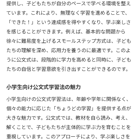
自学自習に最適な教材の見極め方
提供し、子どもたちが自分のペースで学べる環境を整え
ています。これにより、無理なく学習を進めることで、
公文式で小学生の学ぶ力を高める方法
「できた！」という達成感を得やすくなり、学ぶ楽しさ
公文式で学ぶ力を引き出すステップ
を感じることができます。例えば、基本的な問題から
小学生の学びを支える公文式の活用法
徐々に難易度を上げるスモールステップ方式は、子ども
公文式で学ぶ力を伸ばす具体的手法
たちの理解を深め、応用力を養うのに最適です。このよ
学ぶ力を高める公文式の取り組み方
うに公文式は、段階的に学力を高めると同時に、子ども
公文式が小学生の学びをサポートする理由
たちの自信と学習意欲を引き出すことができるのです。
公文式導入で学びの力を育む秘訣
小学生向け公文式学習法の魅力
自学自習に最適な教材選びのポイント
教材選びで成功する自学自習の秘訣
小学生向けの公文式学習法は、年齢や学年に関係なく、
個々の能力に応じた「ちょうどの学習」を提供する点が
自学自習を支える教材選びの極意
大きな魅力です。公文式では、教材を自ら読み、考え、
最適な教材が学びを変える理由
解くことで、子どもたちが主体的に学ぶ力を育むことを
自学自習に効果的な教材の選び方
重視しています。このアプローチにより、学ぶ楽しさを