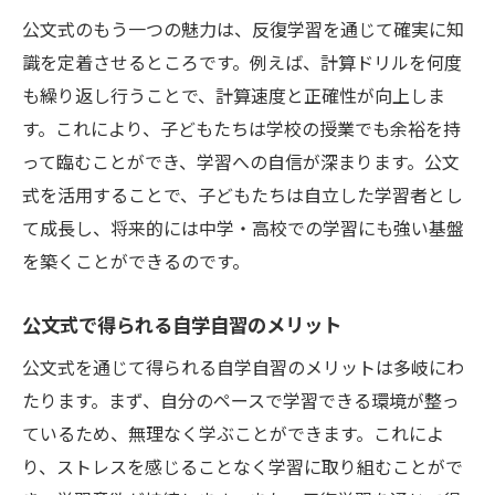
公文式のもう一つの魅力は、反復学習を通じて確実に知
自学自習を支える神奈川県の環境作り
識を定着させるところです。例えば、計算ドリルを何度
神奈川県での自学自習力を伸ばす秘訣
も繰り返し行うことで、計算速度と正確性が向上しま
自学自習力を育む神奈川県の取り組み
す。これにより、子どもたちは学校の授業でも余裕を持
公文式で自ら学ぶ力を鍛える
って臨むことができ、学習への自信が深まります。公文
公文式が鍛える自ら学ぶ力の秘訣
式を活用することで、子どもたちは自立した学習者とし
自ら学ぶ力を伸ばす公文式の効果
て成長し、将来的には中学・高校での学習にも強い基盤
公文式で自ら学ぶ力を強化する方法
を築くことができるのです。
学ぶ力を鍛える公文式の取り組み
公文式で得られる自学自習のメリット
自ら学ぶ力を育てる公文式の魅力
公文式を通じて得られる自学自習のメリットは多岐にわ
公文式で学ぶ力を伸ばす実践方法
たります。まず、自分のペースで学習できる環境が整っ
小学生におすすめの自学自習教材
ているため、無理なく学ぶことができます。これによ
小学生に最適な自学自習教材の選び方
り、ストレスを感じることなく学習に取り組むことがで
おすすめ自学自習教材で学ぶ楽しさを