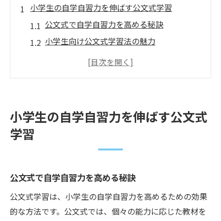
小学生の自学自習力を伸ばす公文式学習
公文式で自学自習力を高める秘訣
小学生向け公文式学習法の魅力
自学自習力を育む公文式の効果
公文式で得られる自学自習のメリット
公文式が小学生の力を引き出す理由
公文式による自学自習の成功例
小学生の自学自習力を伸ばす公文式
神奈川県での自学自習教材の選び方
学習
教材選びで自学自習力を強化するポイント
神奈川県で人気の自学自習教材とは
自学自習に適した教材選びのコツ
公文式で自学自習力を高める秘訣
神奈川県での教材選びが学びを変える
公文式学習は、小学生の自学自習力を高めるための効果
教材選びで伸ばす小学生の自学自習力
的な方法です。公文式では、個々の能力に応じた教材を