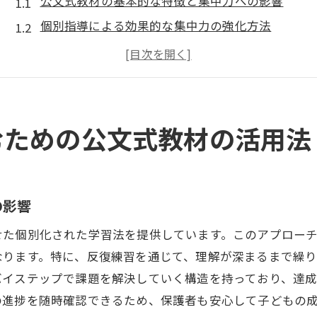
公文式教材の基本的な特徴と集中力への影響
個別指導による効果的な集中力の強化方法
柔軟な学びの環境がもたらす集中力の向上
学習の習慣化と集中力の関連性
公文式教材による自主学習の推進
集中力を高めるための具体的な取り組み方
むための公文式教材の活用法
集中力向上に最適な公文式教材を使った学びの環境
公文式教材が提供する学びの場とは
環境が集中力に与える影響を考える
の影響
集中力向上を促す教材の選び方
せた個別化された学習法を提供しています。このアプロー
小学生の集中力を引き出す環境作り
なります。特に、反復練習を通じて、理解が深まるまで繰
自主性を育む公文式教材の活用法
バイステップで課題を解決していく構造を持っており、達
集中力を維持するための学習環境の工夫
の進捗を随時確認できるため、保護者も安心して子どもの