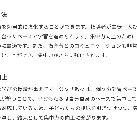
学習効果を高めるための公文式教材と集中力の関係
集中力が向上するとなぜ学習効果が上がるのか
方法
公文式教材が集中力に与える影響
力を効果的に強化することができます。指導者が生徒一人
具体的な学習効果の向上例
に合ったペースで学習を進められます。集中力向上のため
集中力を高めるための教材活用法
のに最適です。また、指導者とのコミュニケーションも非
組むことができ、集中力がさらに強化されます。
公文式での継続学習と集中力の関係
効果的な学習計画で集中力を強化
向上
小学生の集中力を楽しく引き出す公文式活用法
楽しく学ぶことで集中力を引き出す方法
な学びの環境が重要です。公文式教材は、個々の学習ペー
境が整うことで、子どもたちは自分自身のペースで集中し
ゲーム感覚で学べる公文式教材の工夫
も対応しているため、子どもたちの興味を引きつけつつ、
興味を引く教材で集中力をアップ
寄与し、結果として集中力の向上に繋がります。
公文式の課題をクリアする楽しさ
学びの楽しさが集中力向上につながる理由