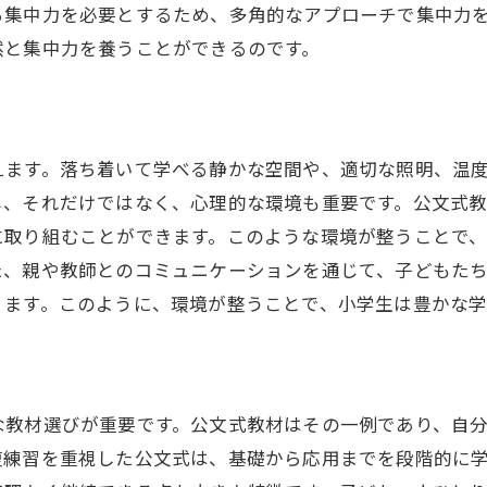
る集中力を必要とするため、多角的なアプローチで集中力
実際の事例から学ぶ集中力アップの方法
然と集中力を養うことができるのです。
公文式の実践がもたらす集中力の改善
集中力向上のための発展的な学習活動
えます。落ち着いて学べる静かな空間や、適切な照明、温
し、それだけではなく、心理的な環境も重要です。公文式
に取り組むことができます。このような環境が整うことで
た、親や教師とのコミュニケーションを通じて、子どもた
ります。このように、環境が整うことで、小学生は豊かな学
な教材選びが重要です。公文式教材はその一例であり、自
復練習を重視した公文式は、基礎から応用までを段階的に