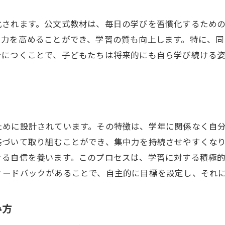
クリエイティブな学習がもたらす集中力の向上
化されます。公文式教材は、毎日の学びを習慣化するため
公文式教材で小学生の集中力を飛躍的に向上させる方
中力を高めることができ、学習の質も向上します。特に、同
集中力向上のための公文式教材の選び方
身につくことで、子どもたちは将来的にも自ら学び続ける
飛躍的な集中力向上を目指す学習法
公文式の教材が持つ集中力向上の仕組み
持続的な集中力を育む教材の活用法
具体的な事例で見る集中力向上の成果
ために設計されています。その特徴は、学年に関係なく自
集中力を高めるための学習習慣
基づいて取り組むことができ、集中力を持続させやすくな
集中力が育つ公文式教材の具体的な取り組み方
きる自信を養います。このプロセスは、学習に対する積極
公文式教材を活用した日々の学習プラン
ィードバックがあることで、自主的に目標を設定し、それ
集中力を育む教材の効果的な使い方
学習の目標設定と集中力の関連性
み方
具体的な教材の進め方で集中力を強化