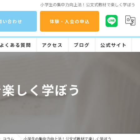
小学生の集中力向上法！公文式教材で楽しく学ぼう
問い合わせ
体験・入会の申込
よくある質問
アクセス
ブログ
公式サイト
コラム
公文式の特長
入会までの流れ
で楽しく学ぼう
学習の流れ
コラム
小学生の集中力向上法！公文式教材で楽しく学ぼう