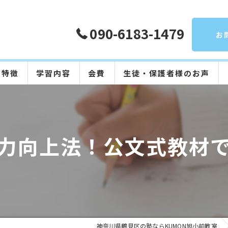
090-6183-1479
お
の特徴
学習内容
会費
生徒・保護者様のお声
算数
数学
力向上法！公文式教材
英語
国語
日本語
神奈川県鶴見区の塾ならKUMON旭小前教室