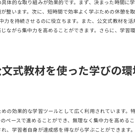
の具体的な取り組みが効果的です。まず、決まった時間に
成功事例から学ぶ集中力向上の秘訣
が整います。次に、短時間で効率よく学ぶための休憩を取
持続可能な集中力を育む学びのアプローチ
集中力を持続させるのに役立ちます。また、公文式教材を活
楽しく学ぶ！公文式教材による集中力強化の秘訣
感じながら集中力を高めることができます。さらに、学習
子どもが楽しく学べる工夫が満載の公文式教材
。
楽しさを通じて集中力を強化する方法
ゲーム感覚で集中力を高める学習法
公文式教材を使った学びの環
学習の楽しさを引き出す具体例
集中力を養うための公文式教材の選定基準
学びの継続がもたらす集中力の向上
小学生の学びを支える公文式教材と集中力向上の実践
ための効果的な学習ツールとして広く利用されています。
集中力向上のための成功事例
分のペースで進めることができ、無理なく集中力を高めるこ
公文式教材の活用法と実践例
され、学習者自身が達成感を得ながら学ぶことができます
学びを支える教材の具体的な利用例