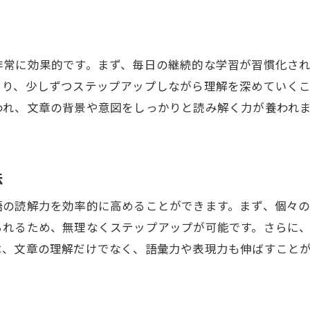
公文式で未来を拓く国語学習
子どもの未来を見据えた国語力育成法
非常に効果的です。まず、毎日の継続的な学習が習慣化さ
読解力を磨くことがもたらすキャリアへの影響
より、少しずつステップアップしながら理解を深めていく
われ、文章の背景や意図をしっかりと読み解く力が養われ
法
語の読解力を効率的に高めることができます。まず、個々
られるため、無理なくステップアップが可能です。さらに
は、文章の理解だけでなく、語彙力や表現力も伸ばすこと