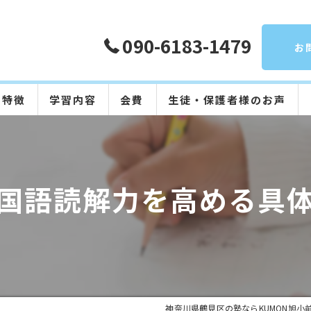
090-6183-1479
お
の特徴
学習内容
会費
生徒・保護者様のお声
算数
数学
国語読解力を高める具
英語
国語
日本語
神奈川県鶴見区の塾ならKUMON旭小