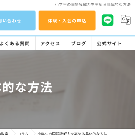
小学生の国語読解力を高める具体的な方法
問い合わせ
体験・入会の申込
よくある質問
アクセス
ブログ
公式サイト
コラム
公文式の特長
入会までの流れ
体的な方法
学習の流れ
前教室
コラム
小学生の国語読解力を高める具体的な方法