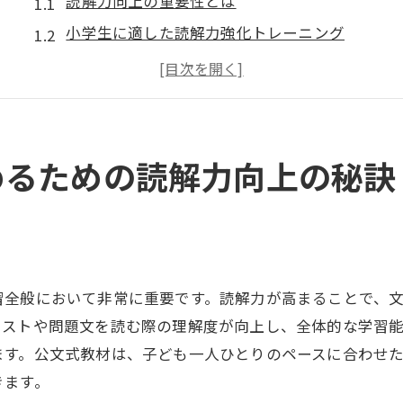
読解力向上の重要性とは
小学生に適した読解力強化トレーニング
読解力と表現力を同時に鍛える方法
読解力が向上することで得られるメリット
親子で取り組む読解力強化法
読解力向上に役立つリソースの活用法
めるための読解力向上の秘訣
公文式教材で磨く小学生の国語読解力
公文式教材が選ばれる理由
公文式で鍛える読解力のポイント
ステップアップするための公文式学習法
習全般において非常に重要です。読解力が高まることで、
公文式教材の効果的な利用法
キストや問題文を読む際の理解度が向上し、全体的な学習
家庭で活用する公文式教材の工夫
ます。公文式教材は、子ども一人ひとりのペースに合わせ
実際の学習例から見る公文式の成果
きます。