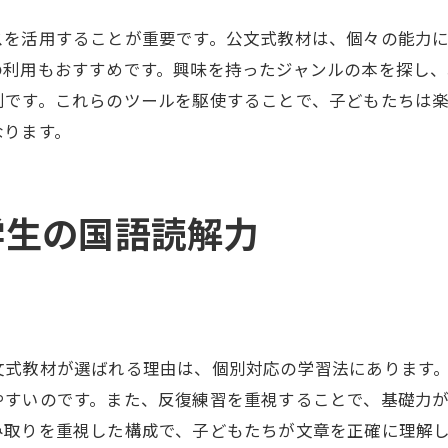
公文式教材と他教材の比較
スを活用することが重要です。公文式教材は、個々の能力
公文式教材の効果的な基礎活用法
の利用もおすすめです。興味を持ったジャンルの本を探し
国語力アップのための具体的な読解力向上法
利です。これらのツールを駆使することで、子どもたちは
具体例で学ぶ読解力向上方法
なります。
短時間で効果的な読解力強化法
国語力を伸ばすための目標設定
学生の国語読解力
読解力を高めるための実践法
日常生活での読解力向上のヒント
読解力が向上することで未来が広がる理由
小学生の未来を拓く国語の読解力を高める方法
文式教材が選ばれる理由は、個別対応の学習法にあります
未来を拓くための国語力の重要性
やすいのです。また、反復練習を重視することで、基礎力
読解力が未来の選択肢を広げる理由
み取りを重視した構成で、子どもたちが文章を正確に理解
進学に役立つ読解力強化法