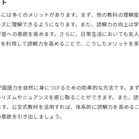
ット
実例に見る公文式の活用効果
ちには多くのメリットがあります。まず、他の教科の理解
小学生のための読む力を育む国語の勉強法
ーズに理解できるようになります。また、読解力の向上は学
読む力を育むための基本戦略
学習への意欲を高めます。さらに、日常生活においても友
子どもが楽しめる読書習慣の作り方
材を利用して読解力を高めることで、こうしたメリットを
読解力を支える語彙力の鍛え方
読む力を高めるための実践的テクニック
家庭でできる読解力向上のサポート
読む力が育つ環境作りのポイント
が国語力を自然に身につけるための効果的な方法です。ま
公文式教材で国語の基礎を固める読解力強化法
のリズムやニュアンスを感じ取ることができます。また、
基礎力を固めるための公文式の役割
ます。公文式教材を活用すれば、体系的に読解力を高める
公文式で学ぶ国語の基礎知識
の意欲を引き出しましょう。
公文式を活用した基礎力強化トレーニング
読解力基礎を築く教材の選び方