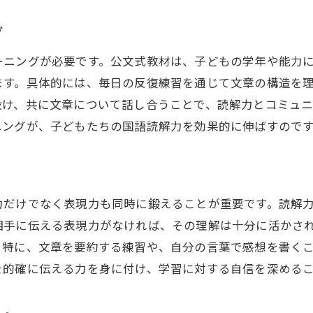
読解力を鍛える小学生の国語学習法
読解力を鍛えるための基礎知識
グ
効果的な読解力強化のための教材選び
ーニングが必要です。公文式教材は、子どもの学年や能力
読解力向上に不可欠な学習習慣
ます。具体的には、毎日の反復練習を通じて文章の構造を
グループ活動で学ぶ読解力の向上法
設け、共に文章について話し合うことで、読解力とコミュ
ニングが、子どもたちの国語読解力を効果的に伸ばすので
読解力を高めるためのフィードバックの重要性
読解力を測定するための指標と方法
国語力を伸ばすための公文式活用法
公文式で国語力を総合的に伸ばす
力だけでなく表現力も同時に鍛えることが重要です。読解
相手に伝える表現力がなければ、その理解は十分に活かさ
教材を使いこなすためのポイント
。特に、文章を要約する練習や、自分の言葉で感想を書く
公文式を活用した自宅学習のコツ
を的確に伝える力を身に付け、学習に対する自信を深める
学習効果を高める公文式の工夫
公文式で国語力を測る方法