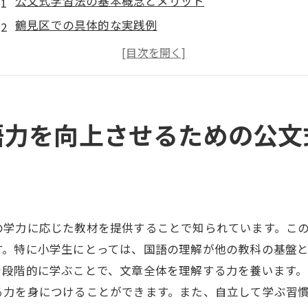
公文式学習法の基本概念とメリット
鶴見区での具体的な実践例
小学生に適した学習プランの立て方
家庭でできる公文式学習のサポート
公文式学習がもたらす読解力向上のメカニズム
継続的な学習による思考力と集中力の向上
語力を向上させるための公文
国語の読解力を強化するために鶴見区でできること
地域で活用できる読解力向上のリソース
鶴見区の学習環境を活かした読解力養成法
読解力強化に役立つ鶴見区の教育イベント
の学力に応じた教材を提供することで知られています。こ
親と共に行う読解力強化活動の提案
す。特に小学生にとっては、国語の理解が他の教科の基盤
学校と家庭での連携による読解力の底上げ
を段階的に学ぶことで、文章全体を理解する力を養います
地域コミュニティと協力した読解力向上策
る力を身につけることができます。また、自立して学ぶ習