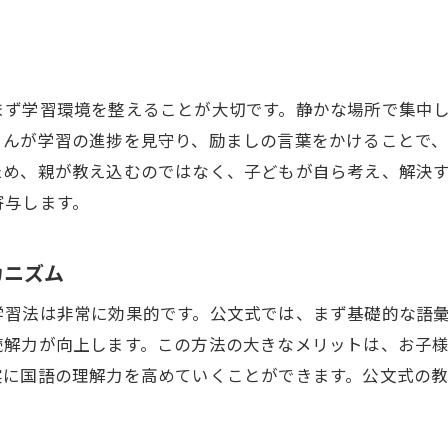
親が知っておくべき読解力向上のトレンド
小学生の国語における読解力向上のための公文式導入のメ
公文式が読解力に与える影響の研究結果
まず学習環境を整えることが大切です。静かな場所で集中
読解力を育む公文式の実践的なアプローチ
さんが学習の進捗を見守り、励ましの言葉をかけることで
公文式と他の学習方法の比較と優位性
ため、親が教え込むのではなく、子どもが自ら考え、解決
公文式の導入がもたらす学習成果の具体例
寄与します。
長期的な学習成果を見据えた公文式活用法
公文式を導入する際の親の心構えと注意点
カニズム
鶴見区で公文式を用いて国語力を高める方法
学習法は非常に効果的です。公文式では、まず基礎的な語
公文式教室での具体的な指導方法
読解力が向上します。この方法の大きなメリットは、お子
家庭学習での公文式教材の活用法
実に国語の理解力を高めていくことができます。公文式の
地域コミュニティとの連携による学習支援
個別指導が可能な公文式の利点