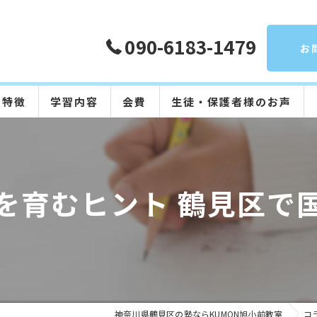
090-6183-1479
お
の特徴
学習内容
会費
生徒・保護者様のお声
算数
数学
を育むヒント 鶴見区で
英語
国語
日本語
神奈川県鶴見区の塾ならKUMON旭小前教室
コ