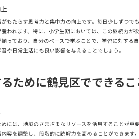
鶴見区の特性を活かした公文式の効果
向上
公文式で養う国語力の長期的展望
習がもたらす思考力と集中力の向上です。毎日少しずつで
国語力を育むための公文式学習の効果と鶴見区での実践
が養われます。特に、小学生期においては、この継続力が
公文式学習がもたらす長期的効果
が揃っており、自分のペースで学ぶことで、学習に対する
学習や日常生活にも良い影響を与えることでしょう。
地域での公文式の成功例とその背景
公文式を活用した読解力強化の実践談
地域の教育ニーズに応じた公文式の対応策
するために鶴見区でできるこ
公文式の効果を最大化するための地域資源活用
学習成果を高めるための公文式の工夫と改善案
読解力強化に役立つ鶴見区の公文式国語教育の秘訣
ス
公文式国語教育の成功要因
ためには、地域のさまざまなリソースを活用することが重
実績のある公文式国語教育の取り組み
習内容を調整し、段階的に読解力を高めることができます
公文式を活用した読解力強化プログラムの構築