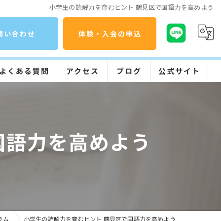
小学生の読解力を育むヒント 鶴見区で国語力を高めよう
問い合わせ
体験・入会の申込
よくある質問
アクセス
ブログ
公式サイト
コラム
公文式の特長
入会までの流れ
国語力を高めよう
学習の流れ
ラム
小学生の読解力を育むヒント 鶴見区で国語力を高めよう