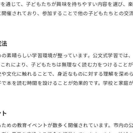
籍を通じて、子どもたちが興味を持ちやすい内容を選び、
公文式国語教育の効果的な実践例
に開催されており、参加することで他の子どもたちとの交
継続的な学習を支える公文式の工夫
地域の教育環境を活かした公文式の活用法
成法
めの素晴らしい学習環境が整っています。公文式学習では
。これにより、子どもたちは無理なく読む力をつけること
史や文化に触れることで、身近なものに対する理解を深め
子で本を読む時間を設けることが効果的です。学校と家庭
ント
るための教育イベントが数多く開催されています。市内の