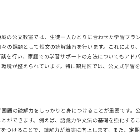
公文式を活用した小学生の国語力アップのコツ
公文式と他の学習法の効果的な組み合わせ
公文式で培う国語の基礎力
読解力を高めるための公文式活用法
地域の公文教室では、生徒一人ひとりに合わせた学習プラ
公文式学習で得られる集中力の育成方法
日々の課題として短文の読解練習を行います。これにより
面談を行い、家庭での学習サポートの方法についてもアド
公文式を通じて学ぶ達成感とモチベーションの維持
る環境が整えられています。特に鶴見区では、公文式学習
公文式の教材選びとカスタマイズのポイント
。
読解力を育むために鶴見区で親ができるサポートとは
家庭学習での親の役割とサポート方法
読書習慣をつけるための親の工夫
ず国語の読解力をしっかりと身につけることが重要です。
家庭でのコミュニケーションと読解力の関係
ことができます。例えば、語彙力や文法の基礎を強化する
親子で楽しむ読解力強化のアクティビティ
慣をつけることで、読解力が着実に向上します。また、定
学習意欲を高める親の励まし方