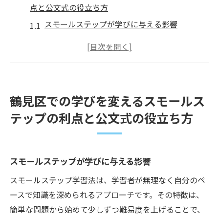
点と公文式の役立ち方
スモールステップが学びに与える影響
公文式のカリキュラムの特徴
鶴見区の学習環境におけるスモールステッ
プの重要性
個別対応の公文式とスモールステップの融
鶴見区での学びを変えるスモールス
合
テップの利点と公文式の役立ち方
学びの動機を引き出すアプローチ
地域に根ざした教育法の可能性
スモールステップで子どもの学習を加速する公
スモールステップが学びに与える影響
文式の効果
スモールステップ学習法は、学習者が無理なく自分のペ
スモールステップがもたらす学習速度の向
ースで知識を深められるアプローチです。その特徴は、
上
簡単な問題から始めて少しずつ難易度を上げることで、
公文式による自己主導型学習の推進