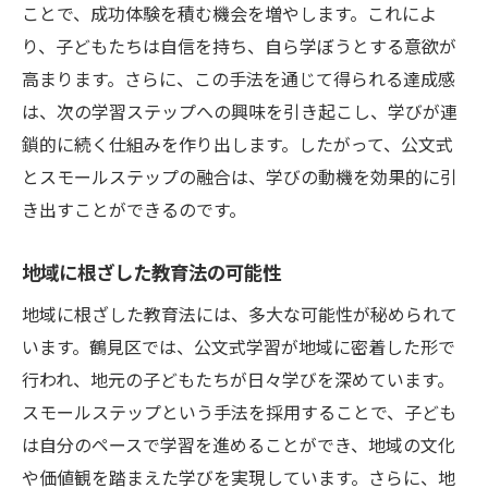
ことで、成功体験を積む機会を増やします。これによ
鶴見区が描く学びのビジョン
り、子どもたちは自信を持ち、自ら学ぼうとする意欲が
公文式とスモールステップで目指す新たな
高まります。さらに、この手法を通じて得られる達成感
教育の地平
は、次の学習ステップへの興味を引き起こし、学びが連
鎖的に続く仕組みを作り出します。したがって、公文式
とスモールステップの融合は、学びの動機を効果的に引
き出すことができるのです。
地域に根ざした教育法の可能性
地域に根ざした教育法には、多大な可能性が秘められて
います。鶴見区では、公文式学習が地域に密着した形で
行われ、地元の子どもたちが日々学びを深めています。
スモールステップという手法を採用することで、子ども
は自分のペースで学習を進めることができ、地域の文化
や価値観を踏まえた学びを実現しています。さらに、地