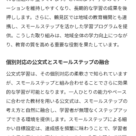
効果的な学びを実現するための戦略
ーションを維持しやすくなり、長期的な学習の成果を後
押しします。さらに、鶴見区では地域の教育機関とも連
学習効率の向上とその方法
携し、スモールステップを活かした学習プログラムを提
公文式の指導法がもたらす変化
供。こうした取り組みは、地域全体の学力向上につなが
学びの質向上に向けた具体的な施策
り、教育の質を高める重要な役割を果たしています。
子どもの意欲を引き出す鶴見区のスモールステ
ップ学び方
個別対応の公文式とスモールステップの融合
スモールステップで意欲を引き出す方法
公文式学習は、その個別対応の柔軟さで知られています
公文式が提供する学習の楽しさ
が、スモールステップと組み合わせることでさらに効果
子どもたちの自信を育む学びの過程
的な学習が可能となります。一人ひとりの能力やペース
意欲を高めるための具体的な取り組み
に合わせた教材を用いる公文式は、スモールステップの
スモールステップによる学びの成功例
考え方と自然に融合し、学習者が無理なくステップアッ
プできる環境を提供します。スモールステップによる細
地域における学習意欲向上の取り組み
かい目標設定は、達成感を頻繁に味わうことで、学習者
公文式でスモールステップ学習を効果的に取り