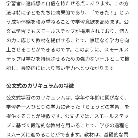
学習者に達成感と自信を持たせる点にあります。この方
子どもたちの学習意欲を高めるメソッド
法は特に子どもたちに効果的であり、「できた！」とい
スモールステップと公文式の相乗効果
う成功体験を積み重ねることで学習意欲を高めます。公
効率的な知識の定着を図る方法
文式学習でもスモールステップが採用されており、個人
実績に基づく公文式の成功事例
の力に応じた教材を提供することで、無理なく学力を向
上させることができるのです。このように、スモールス
横浜市鶴見区で注目のスモールステップ学習法
テップは学びを持続させるための強力なツールとして機
と公文式の実践
能し、最終的にはより高い学力へとつながります。
地域でのスモールステップ学習法の適用
公文式導入の実際
公文式のカリキュラムの特徴
スモールステップの地域コミュニティへの
公文式学習のカリキュラムは、学年や年齢に関係なく、
影響
学習者一人ひとりの学力に合った「ちょうどの学習」を
カリキュラムの柔軟性と適応力
提供することが特徴です。公文式では、スモールステッ
公文式がもたらす学習の変革
プに基づく段階的な教材を用いることで、学びの過程を
鶴見区での実践例とその効果
スムーズに進めることができます。教材は、基礎的な問