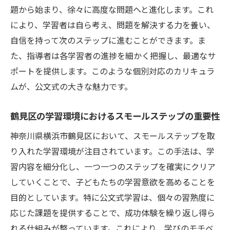
公文式が支えるスモールステップ学習の力とそ
題から始まり、徐々に高度な問題へと進化します。これ
の持続性
により、学習者は自ら考え、問題を解決する力を養い、
公文式の長期的な効果とは
自信を持って次のステップに進むことができます。ま
た、指導者は各学習者の進捗を細かく把握し、最適なサ
スモールステップで持続的な学びを実現す
ポートを提供します。このような個別対応のカリキュラ
る
ムが、公文式の大きな魅力です。
公文式とスモールステップの統合的アプロ
ーチ
鶴見区の学習環境におけるスモールステップの重要性
地域教育における継続的な支援
神奈川県横浜市鶴見区において、スモールステップを取
鶴見区の学習者への継続的な影響
り入れた学習環境が注目されています。この手法は、学
持続可能な学びの環境を構築する方法
習内容を細分化し、一つ一つのステップを確実にクリア
学びの質を高める！スモールステップと公文式
していくことで、子どもたちの学習意欲を高めることを
の相乗効果
目的としています。特に公文式学習は、個々の習熟度に
スモールステップの質の高い学習体験
応じた課題を提供することで、成功体験を繰り返し得ら
公文式による深い理解の促進
れる仕組みが整っています。これにより、学びのモチベ