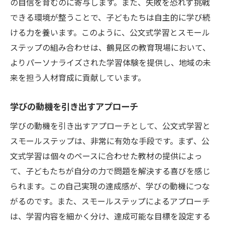
の自信を育むのに寄与します。また、失敗を恐れず挑戦
入れる方法
できる環境が整うことで、子どもたちは自主的に学び続
公文式のスモールステップ導入法
ける力を養います。このように、公文式学習とスモール
効果的なカリキュラムの組み立て方
ステップの組み合わせは、鶴見区の教育現場において、
スモールステップと公文式の連携
よりパーソナライズされた学習体験を提供し、地域の未
公文式の学習法を最大限に活用するコツ
来を担う人材育成に貢献しています。
地域での実践経験とその教訓
学びの動機を引き出すアプローチ
導入成功のためのステップバイステップガ
イド
学びの動機を引き出すアプローチとして、公文式学習と
学びの未来を拓く！鶴見区の公文式とスモール
スモールステップは、非常に有効な手段です。まず、公
ステップの融合
文式学習は個々のペースに合わせた教材の提供によっ
て、子どもたちが自分の力で問題を解決する喜びを感じ
未来を見据えた教育アプローチ
られます。この自己実現の達成感が、学びの動機につな
地域における教育革新の最前線
がるのです。また、スモールステップによるアプローチ
スモールステップで未来の学びを設計する
は、学習内容を細かく分け、達成可能な目標を設定する
公文式の未来志向的な教育指針