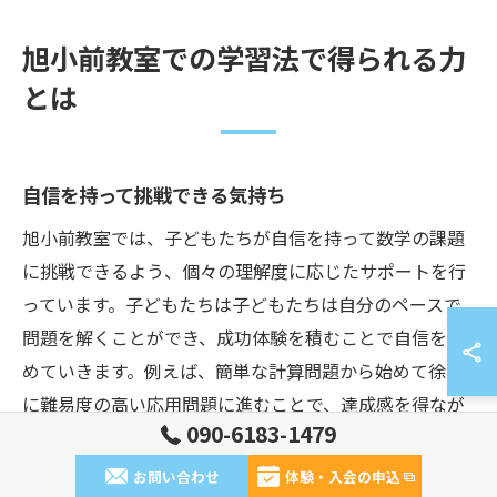
旭小前教室での学習法で得られる力
とは
自信を持って挑戦できる気持ち
旭小前教室では、子どもたちが自信を持って数学の課題
に挑戦できるよう、個々の理解度に応じたサポートを行
っています。子どもたちは子どもたちは自分のペースで
問題を解くことができ、成功体験を積むことで自信を深
めていきます。例えば、簡単な計算問題から始めて徐々
に難易度の高い応用問題に進むことで、達成感を得なが
090-6183-1479
ら学ぶことができます。これにより、数学に対する苦手
意識を克服し、自ら進んで新しい問題に取り組む積極性
お問い合わせ
体験・入会の申込