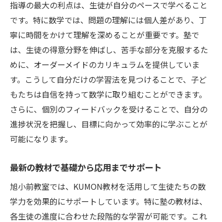
指導の最大の利点は、生徒が自分のペースで学べること
地域に根ざした信頼できる塾を選ぶ
です。特に数学では、問題の理解には個人差があり、丁
口コミや評判を参考にした選択肢
寧に時間をかけて理解を深めることが重要です。塾で
体験授業で確認する教室の雰囲気
は、生徒の得意分野を伸ばし、苦手な部分を克服するた
カリキュラムの明確さを重視する
めに、オーダーメイドのカリキュラムを提供していま
教員の質と指導法の確認
す。こうして自分だけの学習法を見つけることで、子ど
料金体系の透明性を確認
もたちは自信を持って数学に取り組むことができます。
数学の基礎から応用まで旭小前教室での学び
さらに、個別のフィードバックを受けることで、自分の
進捗状況を把握し、目標に向かって効率的に学ぶことが
基礎力を固めて応用力を育てるステップ
可能になります。
演習を通じた理解度の深化
弱点を克服するための個別プログラム
最新の教材で基礎から応用までサポート
実践的な問題解決スキルの習得
旭小前教室では、KUMON教材を活用して生徒たちの数
継続的な復習で知識の定着
学力を効果的にサポートしています。特に塾の教材は、
旭小前教室で育む数学的思考力の重要性
各生徒の進度に合わせた段階的な学習が可能です。これ