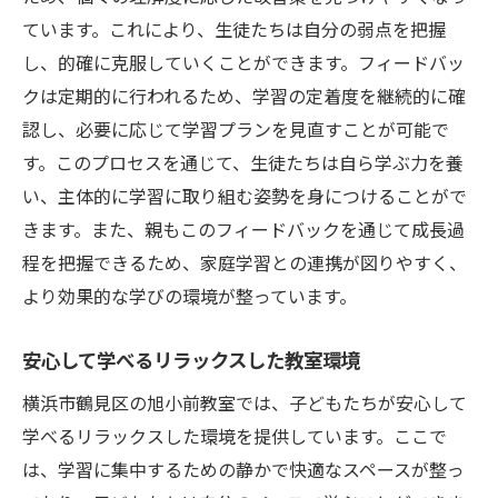
学ぶことの楽しさを知る喜び
ています。これにより、生徒たちは自分の弱点を把握
目標を達成するための粘り強さ
し、的確に克服していくことができます。フィードバッ
自己管理能力の向上
クは定期的に行われるため、学習の定着度を継続的に確
次のステップへ進むための基盤
認し、必要に応じて学習プランを見直すことが可能で
横浜市鶴見区での数学力向上に役立つ塾の選び
す。このプロセスを通じて、生徒たちは自ら学ぶ力を養
方
い、主体的に学習に取り組む姿勢を身につけることがで
初めての塾選びで考慮すべき点
きます。また、親もこのフィードバックを通じて成長過
個別指導と集団授業の違いを知る
程を把握できるため、家庭学習との連携が図りやすく、
より効果的な学びの環境が整っています。
子どもの特性に合ったカリキュラム
保護者との連携を重視した選択
安心して学べるリラックスした教室環境
成功事例を参考にした塾選び
横浜市鶴見区の旭小前教室では、子どもたちが安心して
長期的な成長を見据えた指導方針
学べるリラックスした環境を提供しています。ここで
は、学習に集中するための静かで快適なスペースが整っ