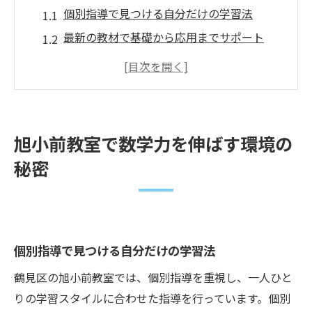
個別指導で見つける自分だけの学習法
最新の教材で基礎から応用までサポート
フィードバックを活用した学習の進化
安心して学べるリラックスした教室環境
親と教師の協力で実現する成績向上
子どもたちが主体的に学べる旭小前教室の魅力
旭小前教室で数学力を伸ばす環境の
自分のペースで進める学習の楽しさ
秘密
子どもたちの自主性を引き出す工夫
質問しやすい風通しの良い教室
成功体験を積み重ねることで育つ自信
個別指導で見つける自分だけの学習法
多様な問題に挑戦できる環境の整備
教員のサポートで伸ばす探究心
鶴見区の旭小前教室では、個別指導を重視し、一人ひと
横浜市鶴見区での数学塾選びのポイントとは
りの学習スタイルに合わせた指導を行っています。個別