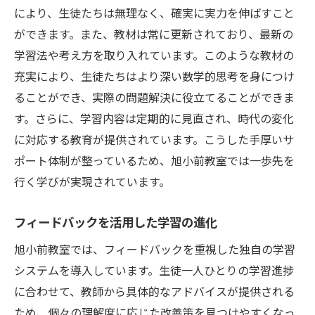
論理的思考を育てる授業の工夫
により、生徒たちは無理なく、確実に実力を伸ばすこと
数的感覚を磨くための取り組み
ができます。また、教材は常に更新されており、最新の
未来に繋がる数学的理解の構築
学習法や考え方を取り入れています。このような教材の
充実により、生徒たちはより深い数学的思考を身につけ
日常生活での数学の活用法を学ぶ
ることができ、実際の問題解決に役立てることができま
横浜市鶴見区での塾選びで注目すべき特徴
す。さらに、学習内容は定期的に見直され、時代の変化
地域密着型の親しみやすさ
に対応する教育が提供されています。こうした手厚いサ
最新の学習技術を取り入れた授業
ポート体制が整っているため、旭小前教室では一歩先を
個々のニーズに応える柔軟な対応
行く学びが実現されています。
生徒の成長を見守るバックアップ体制
長期的な視点での学力向上
フィードバックを活用した学習の進化
コミュニケーションを重視した指導
旭小前教室では、フィードバックを重視した独自の学習
旭小前教室での学習法で得られる力とは
システムを導入しています。生徒一人ひとりの学習進捗
に合わせて、教師から具体的なアドバイスが提供される
自信を持って挑戦できる気持ち
ため、個々の理解度に応じた改善策を見つけやすくなっ