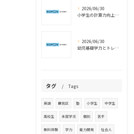
2026/06/30
小学生の計算力向上指導で公文式学習を活用した速度アップの工夫
2026/06/30
幼児基礎学力とトレーニングを神奈川県横浜市鶴見区で始めるための公文式活用法と学力向上のポイント
タグ
Tags
英語
鶴見区
塾
小学生
中学生
高校生
未就学児
個別
苦手
無料体験
学力
能力開発
社会人